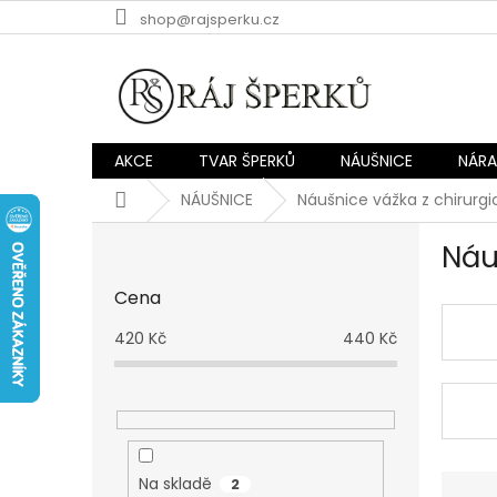
Přejít
shop@rajsperku.cz
na
obsah
AKCE
TVAR ŠPERKŮ
NÁUŠNICE
NÁR
Domů
NÁUŠNICE
Náušnice vážka z chirurgi
P
Náu
o
s
Cena
t
r
420
Kč
440
Kč
a
n
n
í
p
a
Ř
Na skladě
2