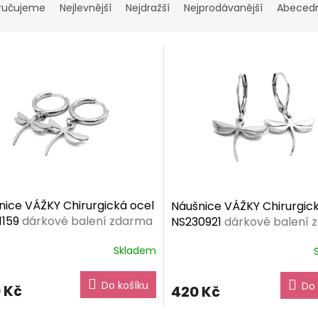
ručujeme
Nejlevnější
Nejdražší
Nejprodávanější
Abeced
nice VÁŽKY Chirurgická ocel
Náušnice VÁŽKY Chirurgic
1159
dárkové balení zdarma
NS230921
dárkové balení 
Skladem
Do košíku
Do 
 Kč
420 Kč