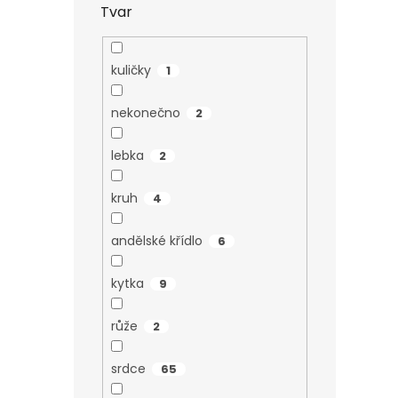
Tvar
kuličky
1
nekonečno
2
lebka
2
kruh
4
andělské křídlo
6
kytka
9
růže
2
srdce
65