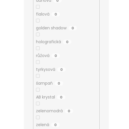
duhová
0
fialová
0
golden shadow
0
holografická
0
růžová
0
tyrkysová
0
šampaň
0
AB krystal
0
zelenomodrá
0
zelená
0