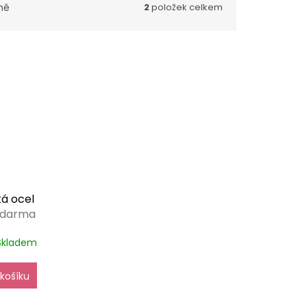
ně
2
položek celkem
ká ocel
zdarma
Skladem
košíku