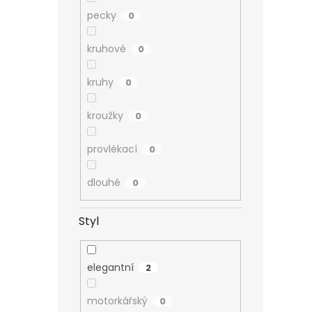
pecky
0
kruhové
0
kruhy
0
kroužky
0
provlékací
0
dlouhé
0
Styl
elegantní
2
motorkářský
0