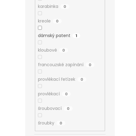
karabinka
0
kreole
0
dámský patent
1
kloubové
0
francouzské zapínání
0
provlékací řetízek
0
provlékací
0
šroubovací
0
šroubky
0