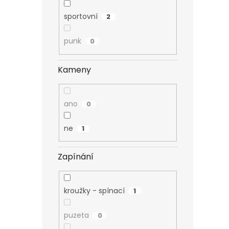
sportovní
2
punk
0
Kameny
ano
0
ne
1
Zapínání
kroužky - spínací
1
puzeta
0