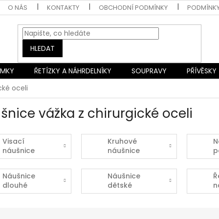
O NÁS
KONTAKTY
OBCHODNÍ PODMÍNKY
PODMÍNK
HLEDAT
AMKY
ŘETÍZKY A NÁHRDELNÍKY
SOUPRAVY
PŘÍVĚSKY
cké oceli
šnice vážka z chirurgické oceli
Visací
Kruhové
N
náušnice
náušnice
p
Náušnice
Náušnice
Ř
dlouhé
dětské
n