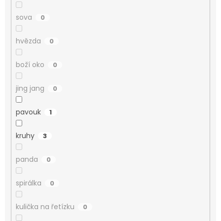
sova
0
hvězda
0
boží oko
0
jing jang
0
pavouk
1
kruhy
3
panda
0
spirálka
0
kulička na řetízku
0