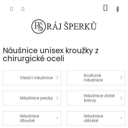
Přejít
NÁKUP
na
obsah
KOŠÍK
Náušnice unisex kroužky z
chirurgické oceli
Kruhové
Visací náušnice
náušnice
Náušnice zlaté
Náušnice pecky
barvy
Náušnice
Náušnice
dlouhé
dětské