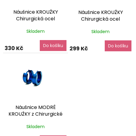
r
o
Náušnice KROUŽKY
Náušnice KROUŽKY
d
Chirurgická ocel
Chirurgická ocel
u
NS240221
dárkové balení
NS240219
dárkové balení
k
Skladem
Skladem
zdarma
zdarma
t
ů
Do košíku
Do košíku
330 Kč
299 Kč
Náušnice MODRÉ
KROUŽKY z Chirurgické
oceli NS231158
dárkové
Skladem
balení zdarma