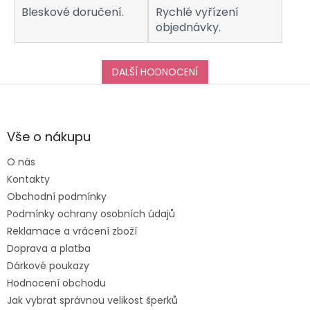
Bleskové doručení.
Rychlé vyřízení
objednávky.
DALŠÍ HODNOCENÍ
Z
á
p
a
Vše o nákupu
t
O nás
í
Kontakty
Obchodní podmínky
Podmínky ochrany osobních údajů
Reklamace a vrácení zboží
Doprava a platba
Dárkové poukazy
Hodnocení obchodu
Jak vybrat správnou velikost šperků