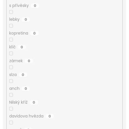
s přívěsky
0
lebky
0
kopretina
0
klíč
0
zámek
0
slza
0
anch
0
Nilský kříž
0
davidova hvězda
0