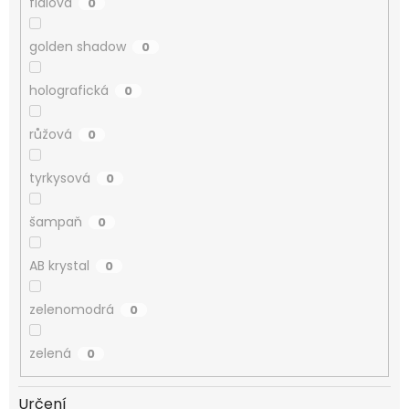
fialová
0
golden shadow
0
holografická
0
růžová
0
tyrkysová
0
šampaň
0
AB krystal
0
zelenomodrá
0
zelená
0
Určení