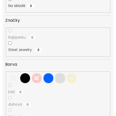
Na skladě
3
Značky
RajSperku
0
Steel Jewelry
3
Barva
bílá
0
duhová
0