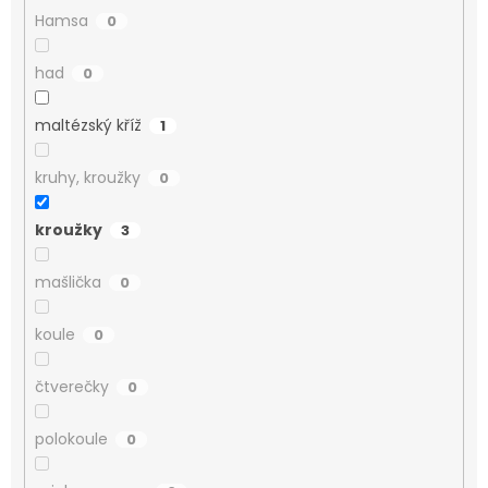
Hamsa
0
had
0
maltézský kříž
1
kruhy, kroužky
0
kroužky
3
mašlička
0
koule
0
čtverečky
0
polokoule
0