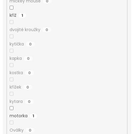
mickey mouse
0
kříž
1
dvojité kroužky
0
kytička
0
kapka
0
kostka
0
křížek
0
kytara
0
motorka
1
Oválky
0