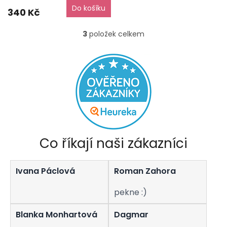
Do košíku
340 Kč
3
položek celkem
O
v
l
á
d
a
c
í
p
r
v
Co říkají naši zákazníci
k
y
v
Ivana Páclová
Roman Zahora
ý
p
i
pekne :)
s
u
Blanka Monhartová
Dagmar