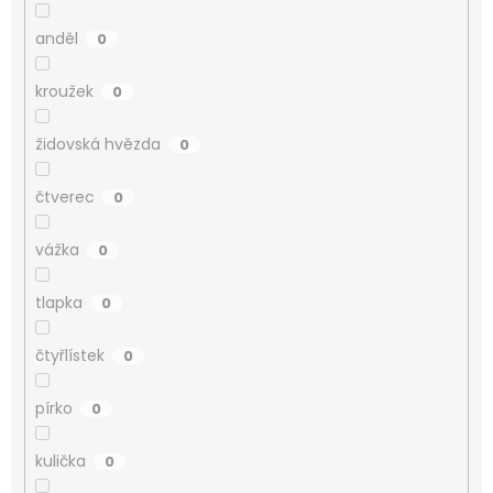
anděl
0
kroužek
0
židovská hvězda
0
čtverec
0
vážka
0
tlapka
0
čtyřlístek
0
pírko
0
kulička
0