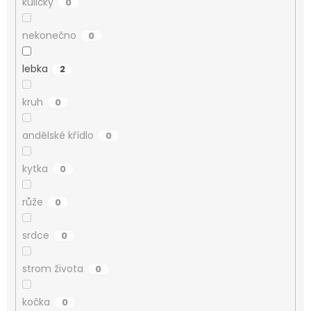
kuličky
0
nekonečno
0
lebka
2
kruh
0
andělské křídlo
0
kytka
0
růže
0
srdce
0
strom života
0
kočka
0