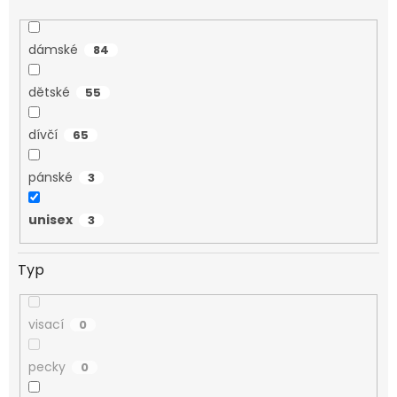
dámské
84
dětské
55
dívčí
65
pánské
3
unisex
3
Typ
visací
0
pecky
0