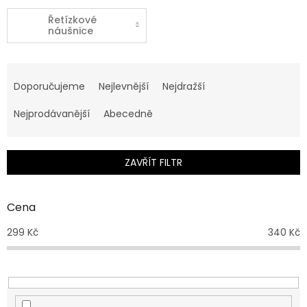
Řetízkové
náušnice
Ř
a
Doporučujeme
Nejlevnější
Nejdražší
z
e
Nejprodávanější
Abecedně
n
í
p
ZAVŘÍT FILTR
r
o
d
Cena
u
299
Kč
340
Kč
k
t
ů