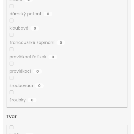
dámský patent
0
kloubové
0
francouzské zapínání
0
provlékací řetízek
0
provlékací
0
šroubovací
0
šroubky
0
Tvar