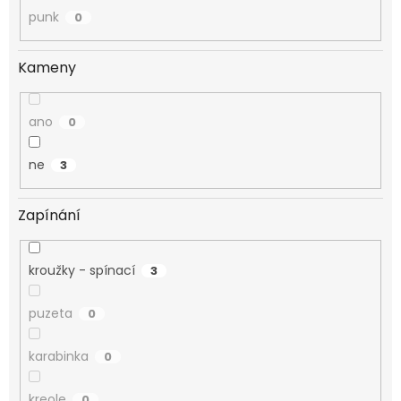
punk
0
Kameny
ano
0
ne
3
Zapínání
kroužky - spínací
3
puzeta
0
karabinka
0
kreole
0