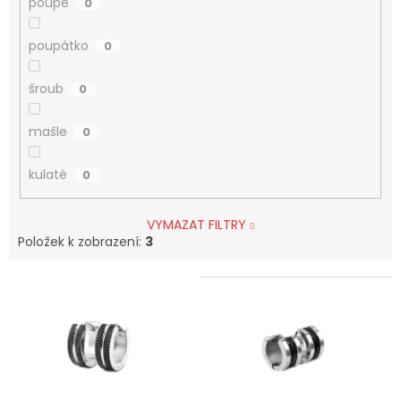
poupě
0
poupátko
0
šroub
0
mašle
0
kulaté
0
VYMAZAT FILTRY
Položek k zobrazení:
3
V
ý
p
i
s
p