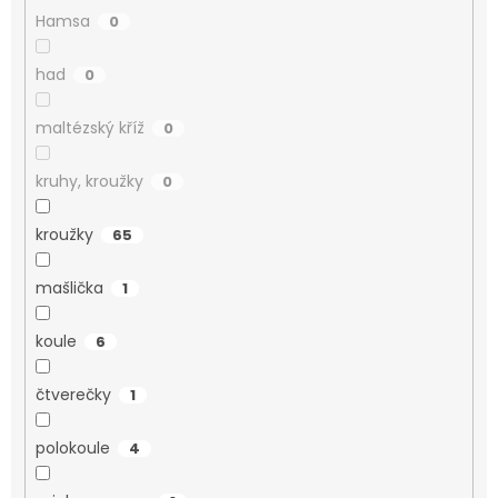
Hamsa
0
had
0
maltézský kříž
0
kruhy, kroužky
0
kroužky
65
mašlička
1
koule
6
čtverečky
1
polokoule
4