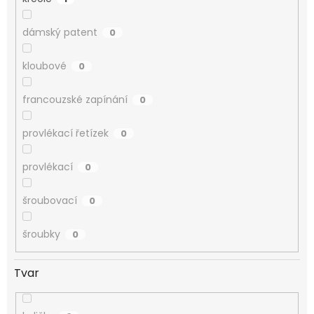
dámský patent
0
kloubové
0
francouzské zapínání
0
provlékací řetízek
0
provlékací
0
šroubovací
0
šroubky
0
Tvar