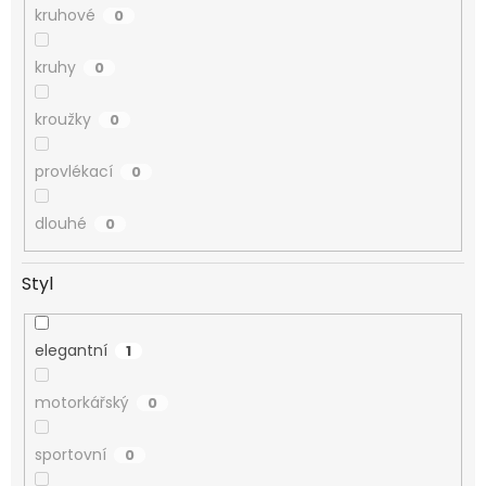
kruhové
0
kruhy
0
kroužky
0
provlékací
0
dlouhé
0
Styl
elegantní
1
motorkářský
0
sportovní
0