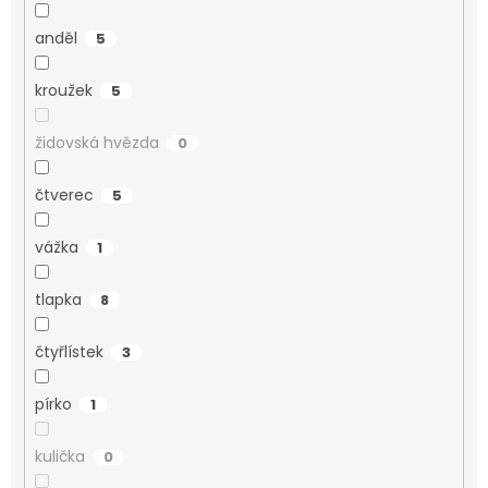
anděl
5
kroužek
5
židovská hvězda
0
čtverec
5
vážka
1
tlapka
8
čtyřlístek
3
pírko
1
kulička
0