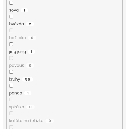
sova
1
hvězda
2
boží oko
0
jing jang
1
pavouk
0
kruhy
55
panda
1
spirálka
0
kulička na řetízku
0