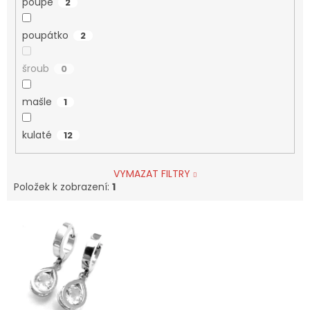
poupě
2
poupátko
2
šroub
0
mašle
1
kulaté
12
VYMAZAT FILTRY
Položek k zobrazení:
1
V
ý
p
i
s
p