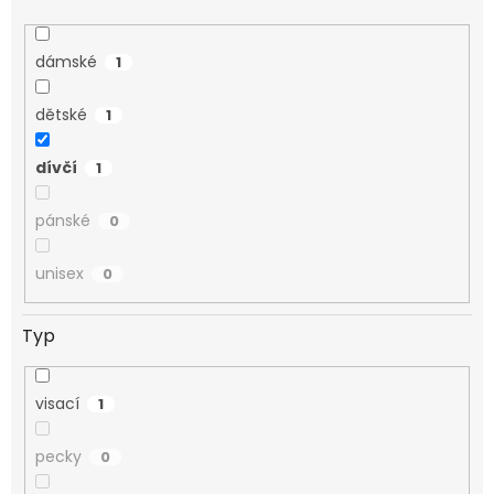
dámské
1
dětské
1
dívčí
1
pánské
0
unisex
0
Typ
visací
1
pecky
0