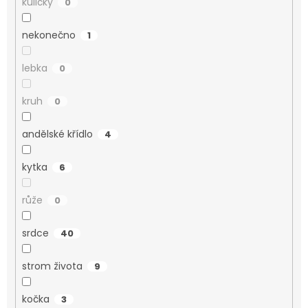
kuličky
0
nekonečno
1
lebka
0
kruh
0
andělské křídlo
4
kytka
6
růže
0
srdce
40
strom života
9
kočka
3