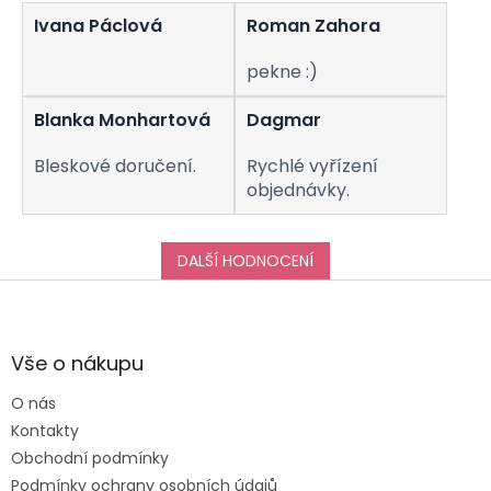
v
Ivana Páclová
Roman Zahora
ý
p
i
pekne :)
s
u
Blanka Monhartová
Dagmar
Bleskové doručení.
Rychlé vyřízení
objednávky.
DALŠÍ HODNOCENÍ
Z
á
p
a
Vše o nákupu
t
O nás
í
Kontakty
Obchodní podmínky
Podmínky ochrany osobních údajů