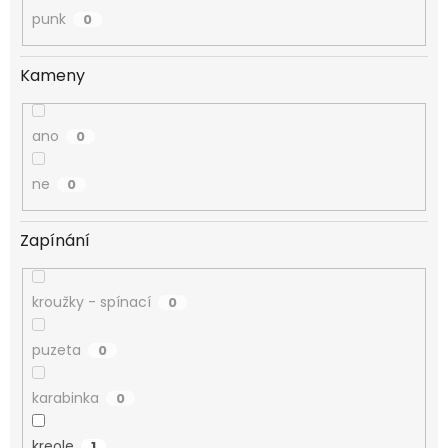
punk
0
Kameny
ano
0
ne
0
Zapínání
kroužky - spínací
0
puzeta
0
karabinka
0
kreole
1