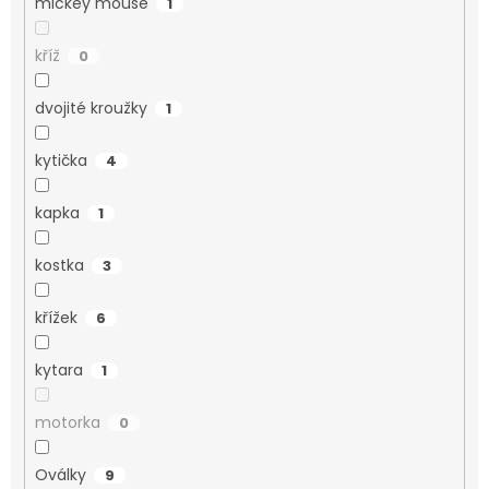
mickey mouse
1
kříž
0
dvojité kroužky
1
kytička
4
kapka
1
kostka
3
křížek
6
kytara
1
motorka
0
Oválky
9