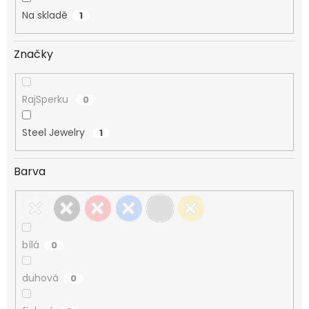
Na skladě
1
Značky
RajSperku
0
Steel Jewelry
1
Barva
bílá
0
duhová
0