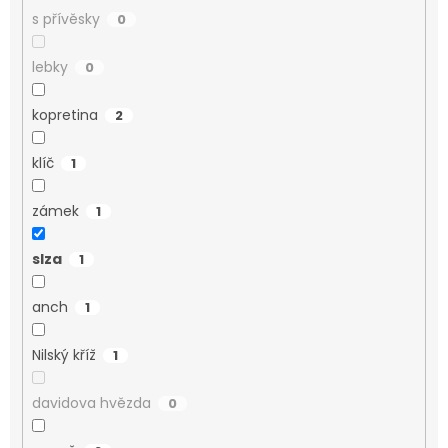
s přívěsky
0
lebky
0
kopretina
2
klíč
1
zámek
1
slza
1
anch
1
Nilský kříž
1
davidova hvězda
0