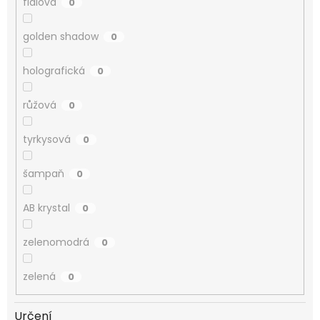
fialová
0
golden shadow
0
holografická
0
růžová
0
tyrkysová
0
šampaň
0
AB krystal
0
zelenomodrá
0
zelená
0
Určení