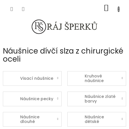
Přejít
NÁKUP
na
obsah
KOŠÍK
Náušnice dívčí slza z chirurgické
oceli
Kruhové
Visací náušnice
náušnice
Náušnice zlaté
Náušnice pecky
barvy
Náušnice
Náušnice
dlouhé
dětské