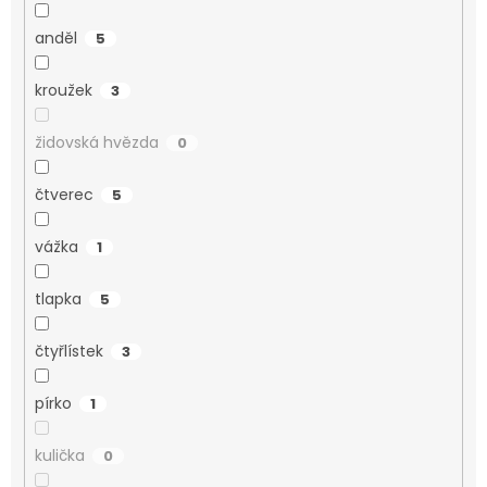
anděl
5
kroužek
3
židovská hvězda
0
čtverec
5
vážka
1
tlapka
5
čtyřlístek
3
pírko
1
kulička
0