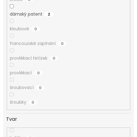
dámský patent
2
kloubové
0
francouzské zapínání
0
provlékací řetízek
0
provlékací
0
šroubovací
0
šroubky
0
Tvar