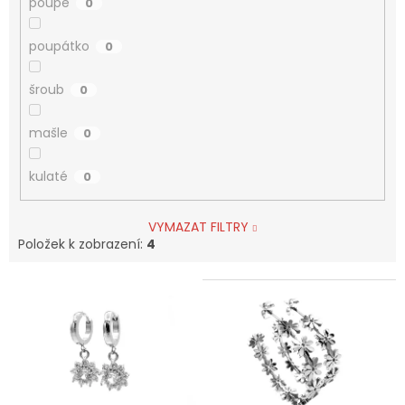
poupě
0
poupátko
0
šroub
0
mašle
0
kulaté
0
VYMAZAT FILTRY
Položek k zobrazení:
4
V
ý
p
i
s
p