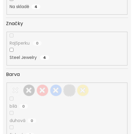
Na skladě
4
Značky
RajSperku
0
Steel Jewelry
4
Barva
bílá
0
duhová
0