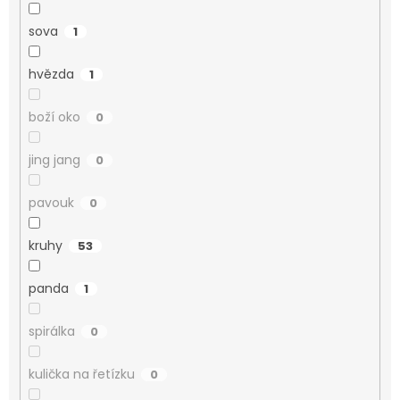
sova
1
hvězda
1
boží oko
0
jing jang
0
pavouk
0
kruhy
53
panda
1
spirálka
0
kulička na řetízku
0