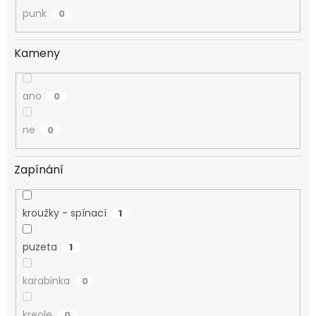
punk
0
Kameny
ano
0
ne
0
Zapínání
kroužky - spínací
1
puzeta
1
karabinka
0
kreole
0