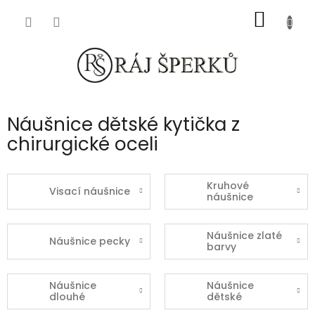
Přejít
NÁKUP
na
obsah
KOŠÍK
Náušnice dětské kytička z
chirurgické oceli
Kruhové
Visací náušnice
náušnice
Náušnice zlaté
Náušnice pecky
barvy
Náušnice
Náušnice
dlouhé
dětské