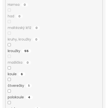
Hamsa
0
had
0
maltézský kříž
0
kruhy, kroužky
0
kroužky
55
mašlička
0
koule
6
čtverečky
1
polokoule
4