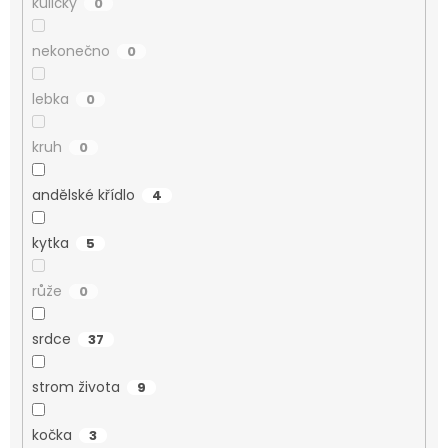
kuličky
0
nekonečno
0
lebka
0
kruh
0
andělské křídlo
4
kytka
5
růže
0
srdce
37
strom života
9
kočka
3