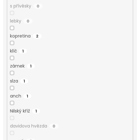
s přívěsky
0
lebky
0
kopretina
2
klíč
1
zámek
1
slza
1
anch
1
Nilský kříž
1
davidova hvězda
0