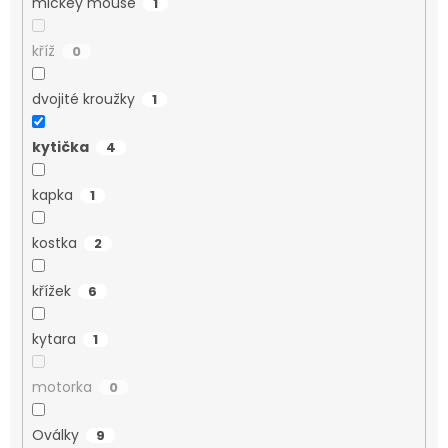
mickey mouse
1
kříž
0
dvojité kroužky
1
kytička
4
kapka
1
kostka
2
křížek
6
kytara
1
motorka
0
Oválky
9