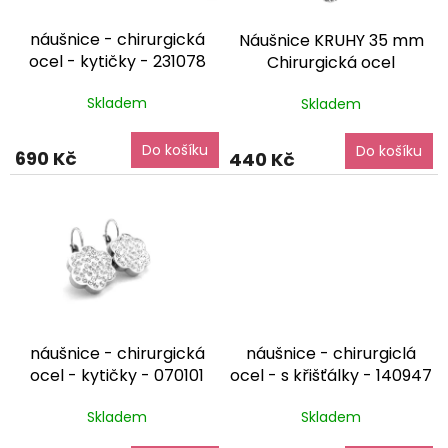
r
o
náušnice - chirurgická
Náušnice KRUHY 35 mm
d
ocel - kytičky - 231078
Chirurgická ocel
u
dárkové balení zdarma
NS220223
dárkové balení
k
Skladem
Skladem
zdarma
t
ů
Do košíku
Do košíku
690 Kč
440 Kč
náušnice - chirurgická
náušnice - chirurgiclá
ocel - kytičky - 070101
ocel - s křišťálky - 140947
dárkové balení zdarma
dárkové balení zdarma
Skladem
Skladem