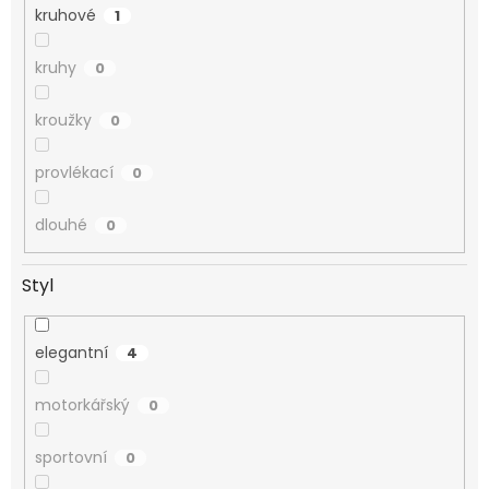
kruhové
1
kruhy
0
kroužky
0
provlékací
0
dlouhé
0
Styl
elegantní
4
motorkářský
0
sportovní
0