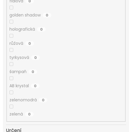
fialová
0
golden shadow
0
holografická
0
růžová
0
tyrkysová
0
šampaň
0
AB krystal
0
zelenomodrá
0
zelená
0
Určení