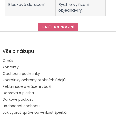
Bleskové doručení.
Rychlé vyřízení
objednávky.
DALŠÍ HODNOCENÍ
Z
á
p
a
Vše o nákupu
t
O nás
í
Kontakty
Obchodní podmínky
Podmínky ochrany osobních údajů
Reklamace a vrácení zboží
Doprava a platba
Dárkové poukazy
Hodnocení obchodu
Jak vybrat správnou velikost šperků