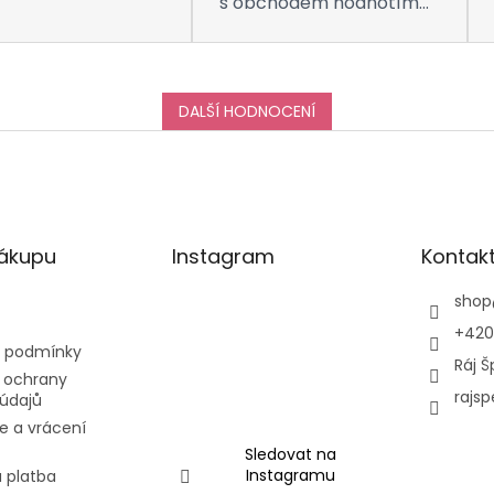
s obchodem hodnotím
taktéž na jedničku! Děkuji
za vše, a určitě se k vám
do obchodu ráda vrátím
:-)
DALŠÍ HODNOCENÍ
nákupu
Instagram
Kontak
shop
+420
 podmínky
Ráj Š
 ochrany
rajsp
údajů
e a vrácení
Sledovat na
Instagramu
 platba