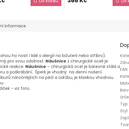
Kč
386 Kč
Do košíku
Do 
ní informace
Dop
ou ho nosit i lidé s alergií na bižuterii nebo stříbro).
Kate
námý pro svou odolnost.
Náušnice
z chirurgické oceli je
Zár
gické reakce.
Náušnice
– chirurgická ocel je barevně stálá a
EAN
:
ěru a poškrábání. Šperk je vhodný na denní nošení.
Kate
butů náročnějších na péči a údržbu, je klasikou vhodnou
ou
Mate
íček - viz foto.
Bar
Urče
Typ
:
Styl
:
Zapí
Tva