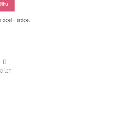
šíku
 ocel - srdce.
SDÍLET