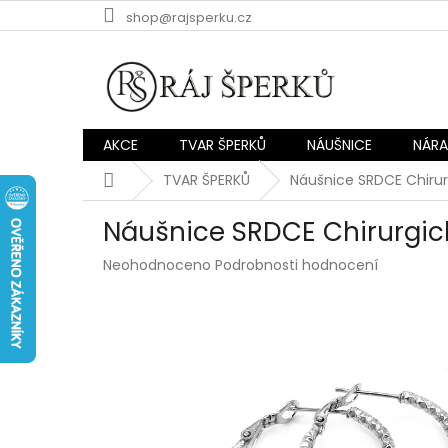
Přejít
shop@rajsperku.cz
na
obsah
AKCE
TVAR ŠPERKŮ
NÁUŠNICE
NÁR
Domů
TVAR ŠPERKŮ
Náušnice SRDCE Chirur
Náušnice SRDCE Chirurgic
Průměrné
Neohodnoceno
Podrobnosti hodnocení
hodnocení
produktu
je
0,0
z
5
hvězdiček.