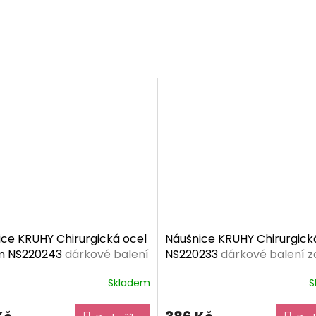
ce KRUHY Chirurgická ocel
Náušnice KRUHY Chirurgick
m NS220243
dárkové balení
NS220233
dárkové balení 
ma
Skladem
S