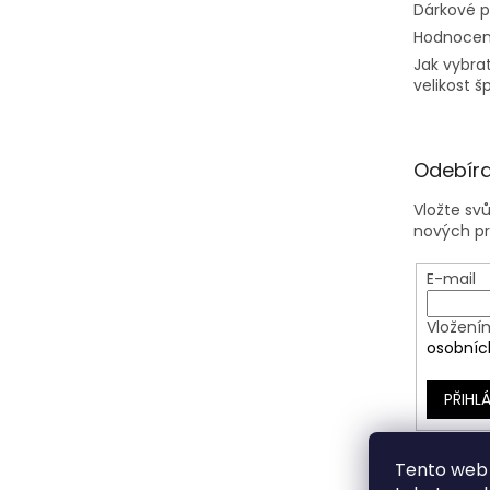
Dárkové 
Hodnocen
Jak vybra
velikost š
Odebíra
Vložte sv
nových p
E-mail
Vložení
osobníc
PŘIHLÁ
Tento web 