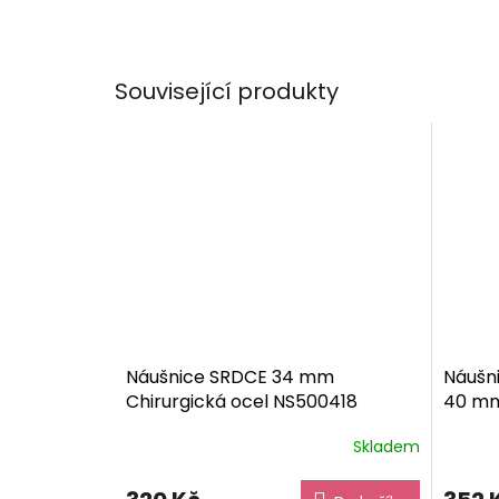
Související produkty
Náušnice SRDCE 34 mm
Náušni
Chirurgická ocel NS500418
40 m
dárkové balení zdarma
zdar
Skladem