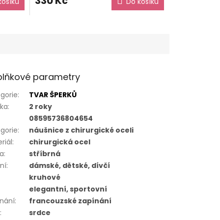
330 Kč
košíku
Do košíku
lňkové parametry
gorie
:
TVAR ŠPERKŮ
uka
:
2 roky
08595736804654
gorie
:
náušnice z chirurgické oceli
riál
:
chirurgická ocel
va
:
stříbrná
ní
:
dámské, dětské, dívčí
kruhové
elegantní, sportovní
nání
:
francouzské zapínání
r
:
srdce