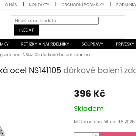
O NÁS
KONTAKTY
OBCHODNÍ PODMÍNKY
PODMÍNK
HLEDAT
AMKY
ŘETÍZKY A NÁHRDELNÍKY
SOUPRAVY
PŘÍVĚSKY
gická ocel NS141105
dárkové balení zdarma
ká ocel NS141105
dárkové balení z
396 Kč
Měrná
Skladem
cena:
Můžeme doručit do:
11.8.2026