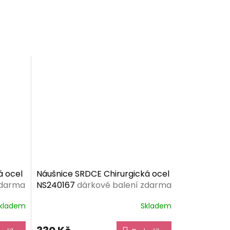
á ocel
Náušnice SRDCE Chirurgická ocel
zdarma
NS240167
dárkové balení zdarma
kladem
Skladem