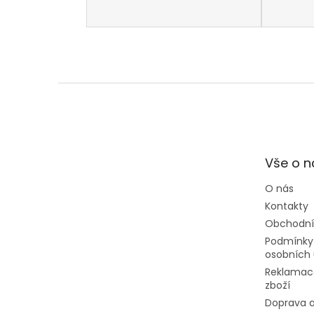
Z
á
p
a
t
Vše o 
í
O nás
Kontakty
Obchodní
Podmínky
osobních 
Reklamac
zboží
Doprava a