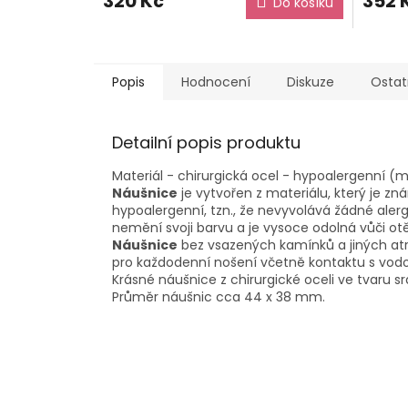
320 Kč
352 
Do košíku
Popis
Hodnocení
Diskuze
Ostat
Detailní popis produktu
Materiál - chirurgická ocel - hypoalergenní (moh
Náušnice
je vytvořen z materiálu, který je z
hypoalergenní, tzn., že nevyvolává žádné aler
nemění svoji barvu a je vysoce odolná vůči ot
Náušnice
bez vsazených kamínků a jiných atri
pro každodenní nošení včetně kontaktu s vod
Krásné náušnice z chirurgické oceli ve tvaru srd
Průměr náušnic cca 44 x 38 mm.