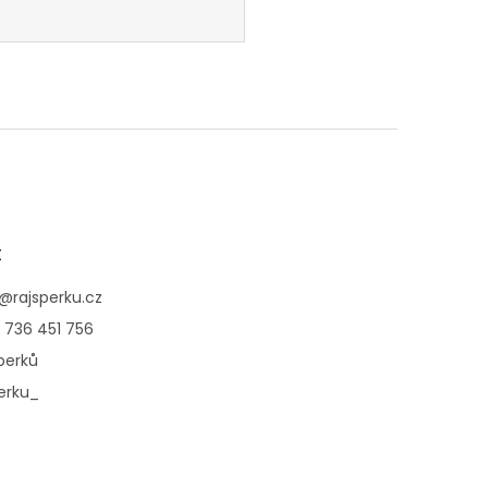
t
@
rajsperku.cz
 736 451 756
perků
erku_