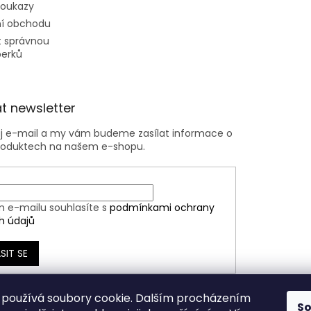
poukazy
í obchodu
t správnou
perků
t newsletter
ůj e-mail a my vám budeme zasílat informace o
roduktech na našem e-shopu.
m e-mailu souhlasíte s
podmínkami ochrany
h údajů
SIT SE
používá soubory cookie. Dalším procházením
S