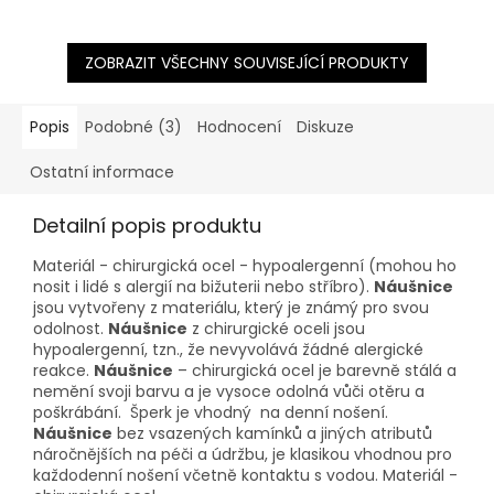
ZOBRAZIT VŠECHNY SOUVISEJÍCÍ PRODUKTY
Popis
Podobné (3)
Hodnocení
Diskuze
Ostatní informace
Detailní popis produktu
Materiál - chirurgická ocel - hypoalergenní (mohou ho
nosit i lidé s alergií na bižuterii nebo stříbro).
Náušnice
jsou vytvořeny z materiálu, který je známý pro svou
odolnost.
Náušnice
z chirurgické oceli jsou
hypoalergenní, tzn., že nevyvolává žádné alergické
reakce.
Náušnice
– chirurgická ocel je barevně stálá a
nemění svoji barvu a je vysoce odolná vůči otěru a
poškrábání. Šperk je vhodný na denní nošení.
Náušnice
bez vsazených kamínků a jiných atributů
náročnějších na péči a údržbu, je klasikou vhodnou pro
každodenní nošení včetně kontaktu s vodou. Materiál -