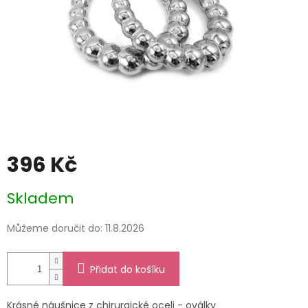
396 Kč
Měrná
Skladem
cena:
Můžeme doručit do:
11.8.2026
Přidat do košíku
Krásné náušnice z chirurgické oceli - oválky