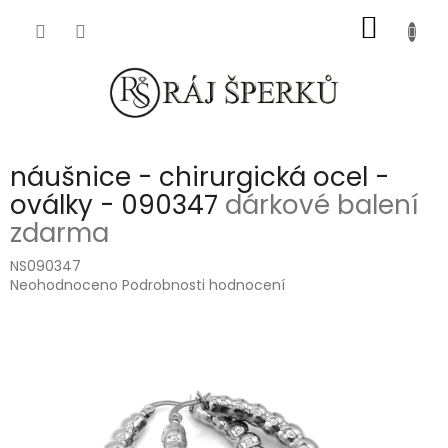
Přejít
NÁKUP
na
obsah
KOŠÍK
náušnice - chirurgická ocel -
oválky - 090347
dárkové balení
zdarma
NS090347
Průměrné
Neohodnoceno
Podrobnosti hodnocení
hodnocení
produktu
je
0,0
z
5
hvězdiček.