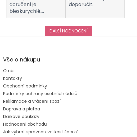
doručení je
doporučit.
bleskurychlé.
Komunikaci s
obchodem hodnotím
taktéž na jedničku!
DALŠÍ HODNOCENÍ
Děkuji za vše, a určitě
Z
se k vám do obchodu
á
ráda vrátím :-)
p
a
Vše o nákupu
t
O nás
í
Kontakty
Obchodní podmínky
Podmínky ochrany osobních údajů
Reklamace a vrácení zboží
Doprava a platba
Dárkové poukazy
Hodnocení obchodu
Jak vybrat správnou velikost šperků