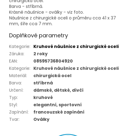
chirurgická ocel.
Barva - stříbrná.
Krásné náušnice - oválky - viz foto.
Náušnice z chirurgické oceli o průměru cca 41 x 37
mm, šíře cca 7 mm.
Doplňkové parametry
Kategorie
:
Kruhové náušnice z chirurgické oceli
Záruka
:
2 roky
EAN
:
08595736804920
Kategorie
:
Kruhové náušnice z chirurgické oceli
Materiál
:
chirurgická ocel
Barva
:
stříbrná
Určení
:
dámské, dětské, dívčí
Typ
:
kruhové
Styl
:
elegantní, sportovní
Zapínání
:
francouzské zapínání
Tvar
:
Oválky