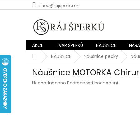
Přejít
shop@rajsperku.cz
na
obsah
AKCE
TVAR ŠPERKŮ
NÁUŠNICE
NÁR
Domů
NÁUŠNICE
Náušnice pecky
Náu
Náušnice MOTORKA Chirur
Průměrné
Neohodnoceno
Podrobnosti hodnocení
hodnocení
produktu
je
0,0
z
5
hvězdiček.