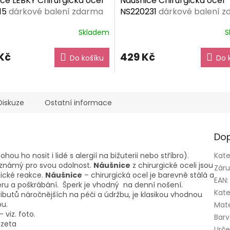
ce LEBKY Chirurgická ocel
Náušnice Chirurgická ocel
15
dárkové balení zdarma
NS220231
dárkové balení 
Skladem
S
Kč
429 Kč
Do košíku
Do 
Diskuze
Ostatní informace
Dop
ou ho nosit i lidé s alergií na bižuterii nebo stříbro).
Kate
e známý pro svou odolnost.
Náušnice
z chirurgické oceli jsou
Zár
gické reakce.
Náušnice
– chirurgická ocel je barevně stálá a
EAN
:
ěru a poškrábání. Šperk je vhodný na denní nošení.
Kate
butů náročnějších na péči a údržbu, je klasikou vhodnou
ou.
Mate
 viz. foto.
Bar
uzeta
Urče