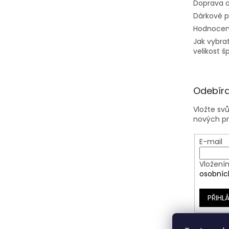
Doprava a
Dárkové 
Hodnocen
Jak vybra
velikost š
Odebíra
Vložte sv
nových p
E-mail
Vložení
osobníc
PŘIHLÁ