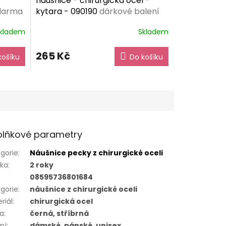
náušnice - chirurgická ocel -
zdarma
kytara - 090190
dárkové balení
zdarma
kladem
Skladem
265 Kč
košíku
Do košíku
lňkové parametry
gorie
:
Náušnice pecky z chirurgické oceli
uka
:
2 roky
08595736801684
gorie
:
náušnice z chirurgické oceli
riál
:
chirurgická ocel
va
:
černá, stříbrná
ní
:
dámské, pánské, unisex