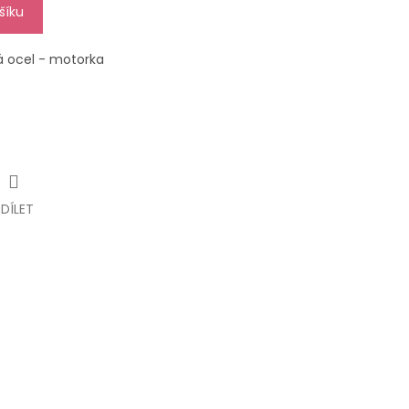
šíku
á ocel - motorka
SDÍLET