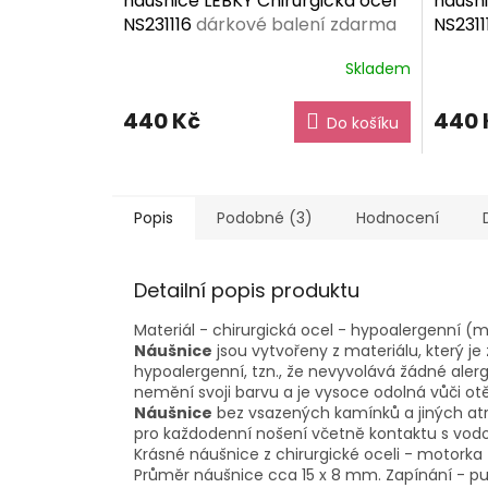
náušnice LEBKY Chirurgická ocel
náušni
NS231116
dárkové balení zdarma
NS2311
Skladem
440 Kč
440 
Do košíku
Popis
Podobné (3)
Hodnocení
Detailní popis produktu
Materiál - chirurgická ocel - hypoalergenní (moh
Náušnice
jsou vytvořeny z materiálu, který j
hypoalergenní, tzn., že nevyvolává žádné aler
nemění svoji barvu a je vysoce odolná vůči ot
Náušnice
bez vsazených kamínků a jiných atri
pro každodenní nošení včetně kontaktu s vod
Krásné náušnice z chirurgické oceli - motorka -
Průměr náušnice cca 15 x 8 mm. Zapínání - p