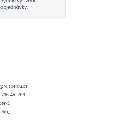
Rychlé vyřízení
objednávky.
t
@
rajsperku.cz
 736 451 756
perků
erku_