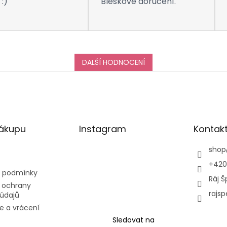
:)
Bleskové doručení.
DALŠÍ HODNOCENÍ
nákupu
Instagram
Kontak
shop
+420
 podmínky
Ráj Š
 ochrany
rajsp
údajů
e a vrácení
Sledovat na