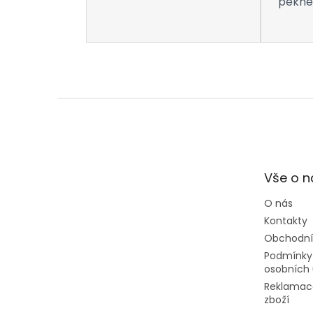
pekne 
Z
á
p
a
t
Vše o 
í
O nás
Kontakty
Obchodní
Podmínky
osobních 
Reklamac
zboží