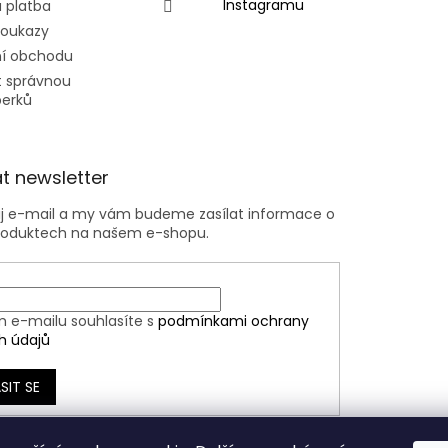
Instagramu
 platba
poukazy
í obchodu
t správnou
perků
t newsletter
ůj e-mail a my vám budeme zasílat informace o
roduktech na našem e-shopu.
m e-mailu souhlasíte s
podmínkami ochrany
h údajů
SIT SE