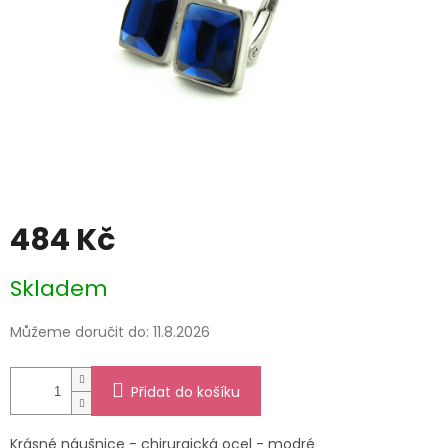
484 Kč
Měrná
Skladem
cena:
Můžeme doručit do:
11.8.2026
Přidat do košíku
Krásné náušnice - chirurgická ocel - modré