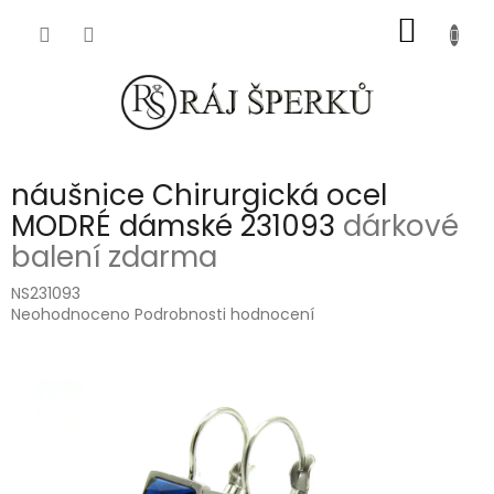
Přejít
NÁKUP
na
obsah
KOŠÍK
náušnice Chirurgická ocel
MODRÉ dámské 231093
dárkové
balení zdarma
NS231093
Průměrné
Neohodnoceno
Podrobnosti hodnocení
hodnocení
produktu
je
0,0
z
5
hvězdiček.