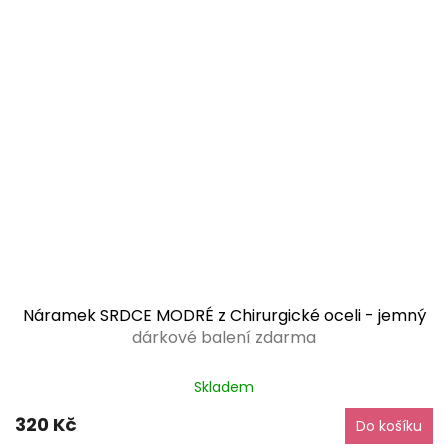
Náramek SRDCE MODRÉ z Chirurgické oceli - jemný
dárkové balení zdarma
Průměrné
Skladem
hodnocení
produktu
320 Kč
Do košíku
je
5,0