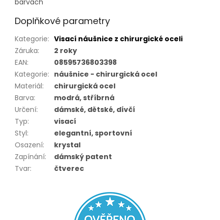
barvách
Doplňkové parametry
Kategorie
:
Visací náušnice z chirurgické oceli
Záruka
:
2 roky
EAN
:
08595736803398
Kategorie
:
náušnice - chirurgická ocel
Materiál
:
chirurgická ocel
Barva
:
modrá, stříbrná
Určení
:
dámské, dětské, dívčí
Typ
:
visací
Styl
:
elegantní, sportovní
Osazení
:
krystal
Zapínání
:
dámský patent
Tvar
:
čtverec