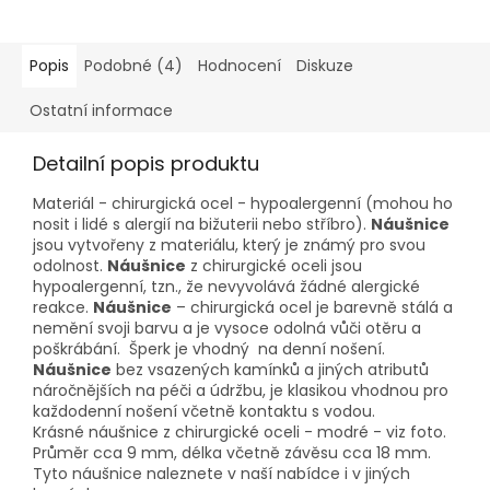
z
5
hvězdiček.
Popis
Podobné (4)
Hodnocení
Diskuze
Ostatní informace
Detailní popis produktu
Materiál - chirurgická ocel - hypoalergenní (mohou ho
nosit i lidé s alergií na bižuterii nebo stříbro).
Náušnice
jsou vytvořeny z materiálu, který je známý pro svou
odolnost.
Náušnice
z chirurgické oceli jsou
hypoalergenní, tzn., že nevyvolává žádné alergické
reakce.
Náušnice
– chirurgická ocel je barevně stálá a
nemění svoji barvu a je vysoce odolná vůči otěru a
poškrábání. Šperk je vhodný na denní nošení.
Náušnice
bez vsazených kamínků a jiných atributů
náročnějších na péči a údržbu, je klasikou vhodnou pro
každodenní nošení včetně kontaktu s vodou.
Krásné náušnice z chirurgické oceli - modré - viz foto.
Průměr cca 9 mm, délka včetně závěsu cca 18 mm.
Tyto náušnice naleznete v naší nabídce i v jiných