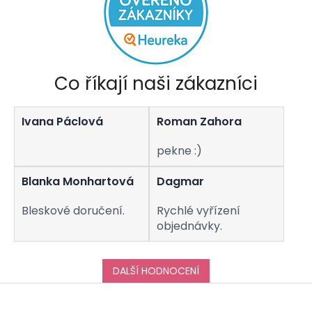
Co říkají naši zákazníci
Ivana Páclová
Roman Zahora
pekne :)
Blanka Monhartová
Dagmar
Bleskové doručení.
Rychlé vyřízení
objednávky.
DALŠÍ HODNOCENÍ
Z
á