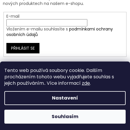
nových produktech na našem e-shopu.
E-mail
Vložením e-mailu souhlasíte s
podmínkami ochrany
osobních údajů
PŘIHLÁSIT SE
Tento web používá soubory cookie. Dalším
procházením tohoto webu vyjadřujete souhlas s
jejich používáním.. Více informací
zde
.
Nastavení
Vytvořil Shoptet
Souhlasím
Copyright 2026
Ráj Šperků
. Všechna práva vyhrazena.