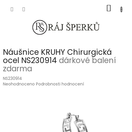
Přejít
NÁKUP
na
obsah
KOŠÍK
Náušnice KRUHY Chirurgická
ocel NS230914
dárkové balení
zdarma
NS230914
Průměrné
Neohodnoceno
Podrobnosti hodnocení
hodnocení
produktu
je
0,0
z
5
hvězdiček.