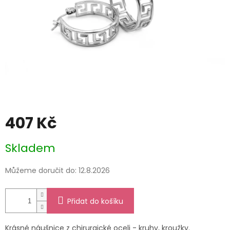
407 Kč
Měrná
Skladem
cena:
Můžeme doručit do:
12.8.2026
Přidat do košíku
Krásné náušnice z chirurgické oceli - kruhy, kroužky.