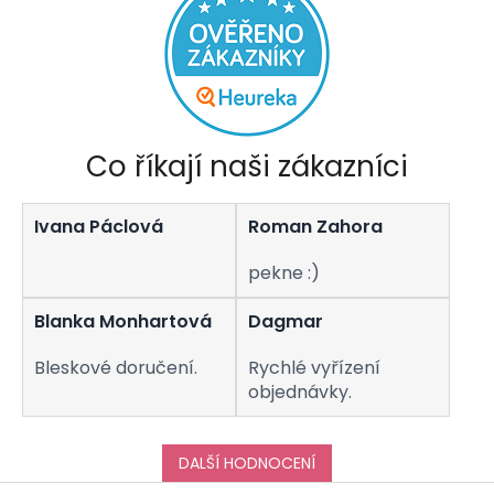
Co říkají naši zákazníci
Ivana Páclová
Roman Zahora
pekne :)
Blanka Monhartová
Dagmar
Bleskové doručení.
Rychlé vyřízení
objednávky.
DALŠÍ HODNOCENÍ
Z