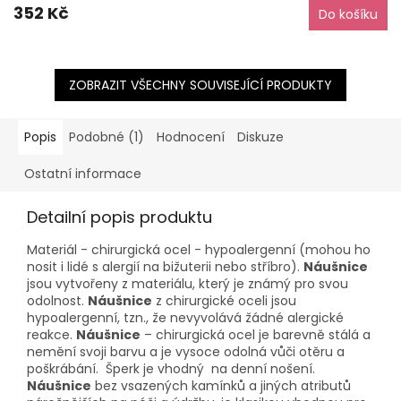
352 Kč
Do košíku
ZOBRAZIT VŠECHNY SOUVISEJÍCÍ PRODUKTY
Popis
Podobné (1)
Hodnocení
Diskuze
Ostatní informace
Detailní popis produktu
Materiál - chirurgická ocel - hypoalergenní (mohou ho
nosit i lidé s alergií na bižuterii nebo stříbro).
Náušnice
jsou vytvořeny z materiálu, který je známý pro svou
odolnost.
Náušnice
z chirurgické oceli jsou
hypoalergenní, tzn., že nevyvolává žádné alergické
reakce.
Náušnice
– chirurgická ocel je barevně stálá a
nemění svoji barvu a je vysoce odolná vůči otěru a
poškrábání. Šperk je vhodný na denní nošení.
Náušnice
bez vsazených kamínků a jiných atributů