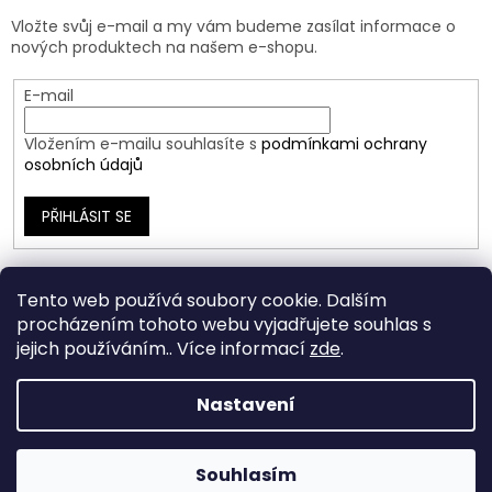
Vložte svůj e-mail a my vám budeme zasílat informace o
nových produktech na našem e-shopu.
E-mail
Vložením e-mailu souhlasíte s
podmínkami ochrany
osobních údajů
PŘIHLÁSIT SE
Tento web používá soubory cookie. Dalším
procházením tohoto webu vyjadřujete souhlas s
jejich používáním.. Více informací
zde
.
Nastavení
Vytvořil Shoptet
Souhlasím
Copyright 2026
Ráj Šperků
. Všechna práva vyhrazena.