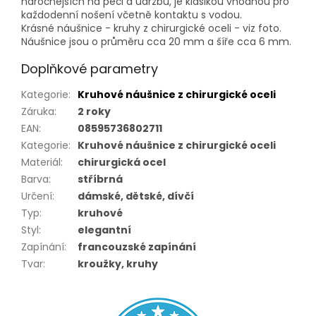
náročnějších na péči a údržbu, je klasikou vhodnou pro
každodenní nošení včetně kontaktu s vodou.
Krásné náušnice - kruhy z chirurgické oceli - viz foto.
Náušnice jsou o průměru cca 20 mm a šíře cca 6 mm.
Doplňkové parametry
Kategorie
:
Kruhové náušnice z chirurgické oceli
Záruka
:
2 roky
EAN
:
08595736802711
Kategorie
:
Kruhové náušnice z chirurgické oceli
Materiál
:
chirurgická ocel
Barva
:
stříbrná
Určení
:
dámské, dětské, dívčí
Typ
:
kruhové
Styl
:
elegantní
Zapínání
:
francouzské zapínání
Tvar
:
kroužky, kruhy