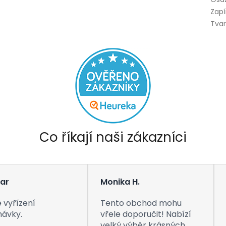
Zapí
Tva
Co říkají naši zákazníci
ar
Monika H.
 vyřízení
Tento obchod mohu
návky.
vřele doporučit! Nabízí
velký výběr krásných