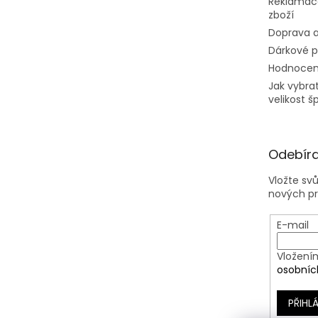
Reklamac
zboží
Doprava a
Dárkové 
Hodnocen
Jak vybra
velikost š
Odebíra
Vložte sv
nových p
E-mail
Vložení
osobníc
PŘIHLÁ