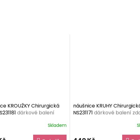
ice KROUŽKY Chirurgická
náušnice KRUHY Chirurgick
S231181
dárkové balení
NS231171
dárkové balení z
ma
Skladem
S