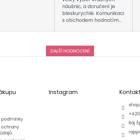
náušnic, a doručení je
bleskurychlé. Komunikaci
s obchodem hodnotím
taktéž na jedničku! Děkuji
za vše, a určitě se k vám
do obchodu ráda vrátím
:-)
DALŠÍ HODNOCENÍ
nákupu
Instagram
Kontak
shop
+420
 podmínky
Ráj Š
 ochrany
rajsp
údajů