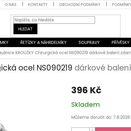
O NÁS
KONTAKTY
OBCHODNÍ PODMÍNKY
PODMÍNK
HLEDAT
AMKY
ŘETÍZKY A NÁHRDELNÍKY
SOUPRAVY
PŘÍVĚSKY
áušnice KROUŽKY Chirurgická ocel NS090219
dárkové balení zda
ická ocel NS090219
dárkové balen
396 Kč
Měrná
Skladem
cena:
Můžeme doručit do:
7.8.2026