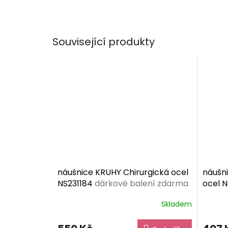
Související produkty
náušnice KRUHY Chirurgická ocel
náušn
NS231184
dárkové balení zdarma
ocel N
zdar
Skladem