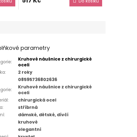
517 Kč
košíku
Do košíku
lňkové parametry
Kruhové náušnice z chirurgické
gorie
:
oceli
uka
:
2 roky
08595736802636
Kruhové náušnice z chirurgické
gorie
:
oceli
riál
:
chirurgická ocel
va
:
stříbrná
ní
:
dámské, dětské, dívčí
kruhové
elegantní
zení
:
krystal