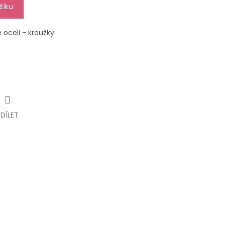
šíku
 oceli - kroužky.
SDÍLET