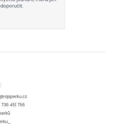
doporučit.
t
@
rajsperku.cz
 736 451 756
perků
erku_