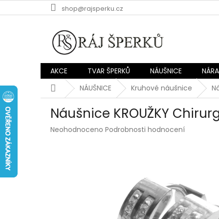
Přejít
shop@rajsperku.cz
na
obsah
AKCE
TVAR ŠPERKŮ
NÁUŠNICE
NÁR
Domů
NÁUŠNICE
Kruhové náušnice
N
Náušnice KROUŽKY Chirurg
Průměrné
Neohodnoceno
Podrobnosti hodnocení
hodnocení
produktu
je
0,0
z
5
hvězdiček.