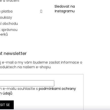
e a vrácení
Sledovat na
Instagramu
 platba
poukazy
í obchodu
t správnou
perků
t newsletter
ůj e-mail a my vám budeme zasílat informace o
roduktech na našem e-shopu.
m e-mailu souhlasíte s
podmínkami ochrany
h údajů
SIT SE