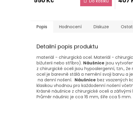
550 Kč
407 
Do košíku
Popis
Hodnocení
Diskuze
Ostat
Detailní popis produktu
materiál - chirurgická ocel. Materiál - chirurgi
bižuterii nebo stříbro).
Náušnice
jsou vytvořen
z chirurgické oceli jsou hypoalergenní, tzn., 
ocel je barevně stálá a nemění svoji barvu a j
na denní nošení.
Náušnice
bez vsazených kam
klasikou vhodnou pro každodenní nošení včetn
Krásné náušnice z chirurgické oceli a zářivými k
Průměr náušnic je cca 16 mm, šíře cca 5 mm.