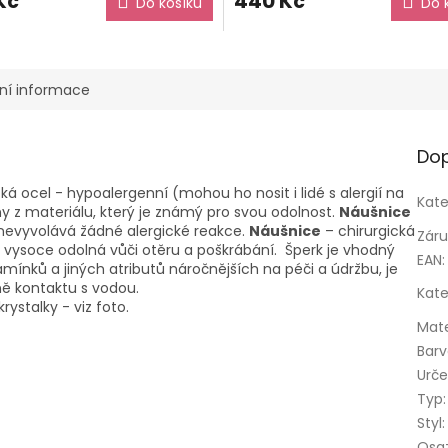
Kč
440 Kč
Do košíku
Do 
ní informace
Dop
cká ocel - hypoalergenní (mohou ho nosit i lidé s alergií na
Kate
y z materiálu, který je známý pro svou odolnost.
Náušnice
že nevyvolává žádné alergické reakce.
Náušnice
– chirurgická
Zár
e vysoce odolná vůči otěru a poškrábání. Šperk je vhodný
EAN
:
ínků a jiných atributů náročnějších na péči a údržbu, je
ě kontaktu s vodou.
Kate
rystalky - viz foto.
Mate
Bar
Urče
Typ
:
Styl
:
Osa