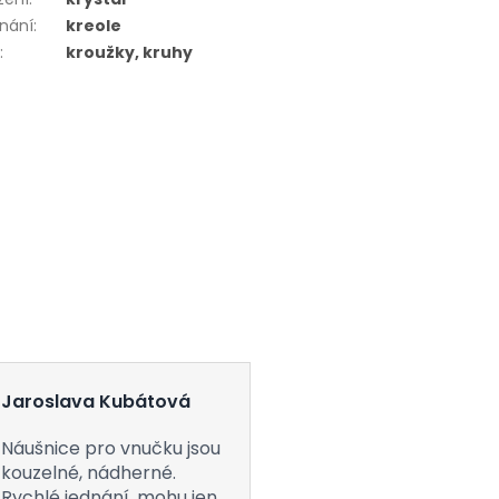
nání
:
kreole
r
:
kroužky, kruhy
Jaroslava Kubátová
Náušnice pro vnučku jsou
kouzelné, nádherné.
Rychlé jednání, mohu jen