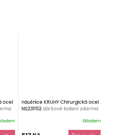
á ocel
náušnice KRUHY Chirurgická ocel
darma
NS231152
dárkové balení zdarma
kladem
Skladem