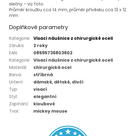
slečny - viz foto.
Průměr kroužku cca 14 mm, průměr přívěsku cca 13 x 12
mm
Doplňkové parametry
Kategorie
:
Visací náušnice z chirurgické oceli
Záruka
:
2 roky
EAN
:
08595736803602
Kategorie
:
Visací náušnice z chirurgické oceli
Materiál
:
chirurgická ocel
Barva
:
stříbrná
Určení
:
dámské, dětské, dívčí
Typ
:
visací
Styl
:
elegantní
Zapínání
:
kloubové
Tvar
:
mickey mouse