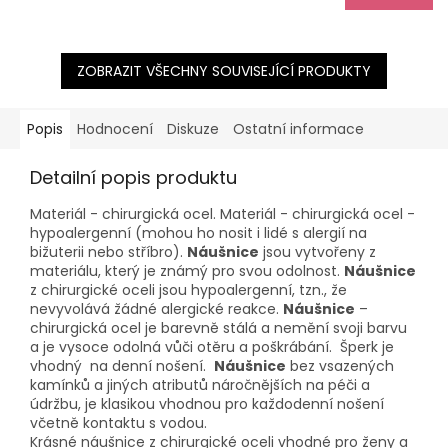
ZOBRAZIT VŠECHNY SOUVISEJÍCÍ PRODUKTY
Popis
Hodnocení
Diskuze
Ostatní informace
Detailní popis produktu
Materiál - chirurgická ocel. Materiál - chirurgická ocel -
hypoalergenní (mohou ho nosit i lidé s alergií na
bižuterii nebo stříbro).
Náušnice
jsou vytvořeny z
materiálu, který je známý pro svou odolnost.
Náušnice
z chirurgické oceli jsou hypoalergenní, tzn., že
nevyvolává žádné alergické reakce.
Náušnice
–
chirurgická ocel je barevně stálá a nemění svoji barvu
a je vysoce odolná vůči otěru a poškrábání. Šperk je
vhodný na denní nošení.
Náušnice
bez vsazených
kamínků a jiných atributů náročnějších na péči a
údržbu, je klasikou vhodnou pro každodenní nošení
včetně kontaktu s vodou.
Krásné náušnice z chirurgické oceli vhodné pro ženy a