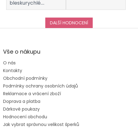
bleskurychlé.
Komunikaci s
obchodem hodnotím
taktéž na jedničku!
DALŠÍ HODNOCENÍ
Děkuji za vše, a určitě
Z
se k vám do obchodu
á
ráda vrátím :-)
p
a
Vše o nákupu
t
O nás
í
Kontakty
Obchodní podmínky
Podmínky ochrany osobních údajů
Reklamace a vrácení zboží
Doprava a platba
Dárkové poukazy
Hodnocení obchodu
Jak vybrat správnou velikost šperků