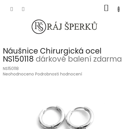
Přejít
NÁKUP
na
obsah
KOŠÍK
Náušnice Chirurgická ocel
NS150118
dárkové balení zdarma
NS150118
Průměrné
Neohodnoceno
Podrobnosti hodnocení
hodnocení
produktu
je
0,0
z
5
hvězdiček.