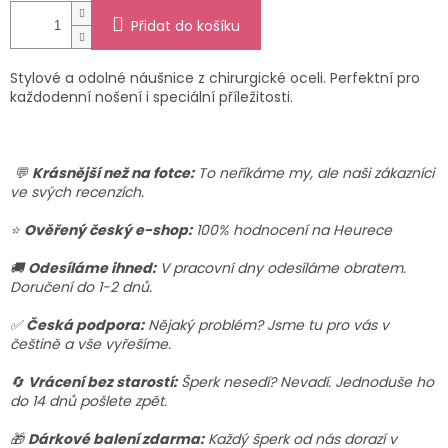
Přidat do košíku
Stylové a odolné náušnice z chirurgické oceli. Perfektní pro
každodenní nošení i speciální příležitosti.
💬
Krásnější než na fotce:
To neříkáme my, ale naši zákazníci
ve svých recenzích.
⭐
Ověřený český e-shop:
100% hodnocení na Heurece
🚚
Odesíláme ihned:
V pracovní dny odesíláme obratem.
Doručení do 1-2 dnů.
✅
Česká podpora:
Nějaký problém? Jsme tu pro vás v
češtině a vše vyřešíme.
🔄
Vrácení bez starostí:
Šperk nesedí? Nevadí. Jednoduše ho
do 14 dnů pošlete zpět.
🎁
Dárkové balení zdarma:
Každý šperk od nás dorazí v