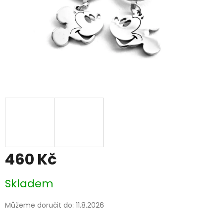
460 Kč
Měrná
Skladem
cena:
Můžeme doručit do:
11.8.2026