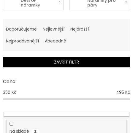
Dětské
Náramky pro
náramky
páry
Ř
a
Doporučujeme
Nejlevnější
Nejdražší
z
e
Nejprodávanější
Abecedně
n
í
p
ZAVŘÍT FILTR
r
o
d
Cena
u
350
Kč
495
Kč
k
t
ů
Na skladě
2