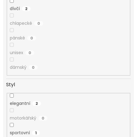
dívčí
2
chlapecké
0
pánské
0
unisex
0
dámský
0
Styl
elegantní
2
motorkářský
0
sportovní
1