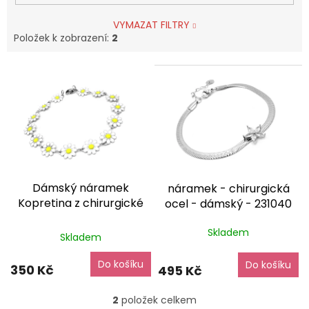
VYMAZAT FILTRY
Položek k zobrazení:
2
V
ý
p
i
s
p
r
o
Dámský náramek
náramek - chirurgická
d
Kopretina z chirurgické
ocel - dámský - 231040
u
oceli – jemný a odolný
dárkové balení zdarma
k
Průměrné
Skladem
dárkové balení zdarma
t
Skladem
hodnocení
ů
produktu
Do košíku
je
Do košíku
350 Kč
495 Kč
5,0
z
2
položek celkem
5
O