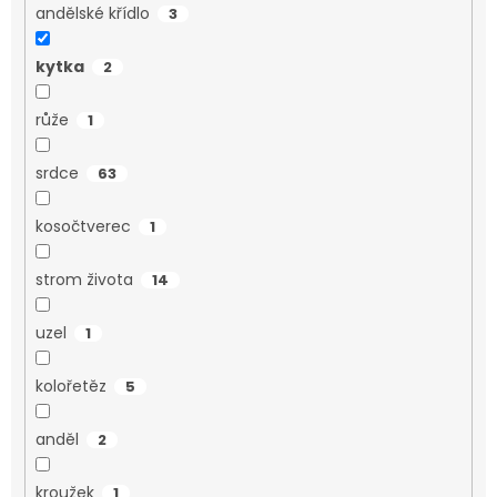
andělské křídlo
3
kytka
2
růže
1
srdce
63
kosočtverec
1
strom života
14
uzel
1
kolořetěz
5
anděl
2
kroužek
1