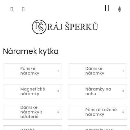
Přejít
NÁKUP
na
obsah
KOŠÍK
Náramek kytka
Pánské
Dámské
náramky
náramky
Magnetické
Náramky na
náramky
nohu
Dámské
Pánské kožené
náramky z
náramky
bižuterie