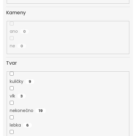
Kameny
ano
0
ne
0
Tvar
kuličky
9
vlk
3
nekonečno
19
lebka
6