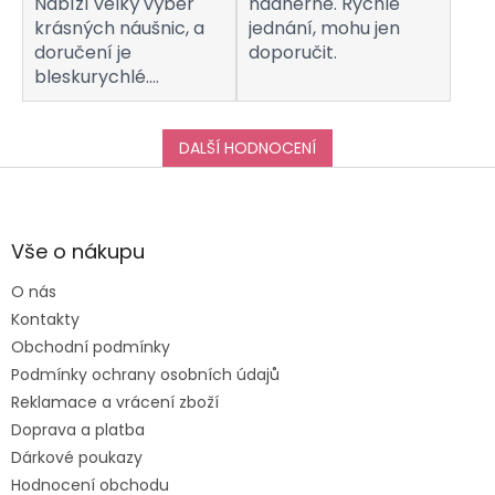
Nabízí velký výběr
nádherné. Rychlé
krásných náušnic, a
jednání, mohu jen
doručení je
doporučit.
bleskurychlé.
Komunikaci s
obchodem hodnotím
taktéž na jedničku!
DALŠÍ HODNOCENÍ
Děkuji za vše, a určitě
Z
se k vám do obchodu
á
ráda vrátím :-)
p
a
Vše o nákupu
t
O nás
í
Kontakty
Obchodní podmínky
Podmínky ochrany osobních údajů
Reklamace a vrácení zboží
Doprava a platba
Dárkové poukazy
Hodnocení obchodu