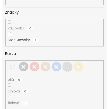
Značky
RajSperku
0
Steel Jewelry
1
Barva
bílá
0
cihlová
0
fialová
0