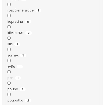
rozpůlené srdce
1
kopretina
5
křivka EKG
2
klíč
1
zámek
1
zvíře
1
pes
1
poupě
1
poupátko
2