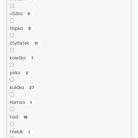
vážka
3
tlapka
5
čtyřlístek
11
kolečko
7
pírko
2
kulička
27
Hamsa
1
had
15
hřebík
1