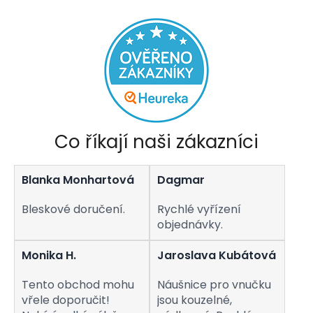
hvězdiček.
v
l
á
d
a
c
í
p
r
v
Co říkají naši zákazníci
k
y
v
Blanka Monhartová
Dagmar
ý
p
i
Bleskové doručení.
Rychlé vyřízení
s
objednávky.
u
Monika H.
Jaroslava Kubátová
Tento obchod mohu
Náušnice pro vnučku
vřele doporučit!
jsou kouzelné,