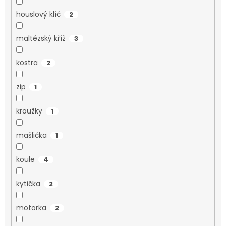
houslový klíč
2
maltézský kříž
3
kostra
2
zip
1
kroužky
1
mašlička
1
koule
4
kytička
2
motorka
2