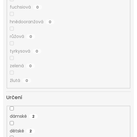
fuchsiová
0
hnědooranžová
0
růžová
0
tyrkysová
0
zelená
0
žlutá
0
Určení
dámské
2
dětské
2