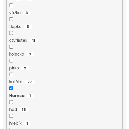
vážka
3
tlapka
5
čtyřlístek
11
kolečko
7
pírko
2
kulička
27
Hamsa
1
had
15
hřebík
1