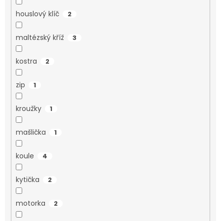
houslový klíč
2
maltézský kříž
3
kostra
2
zip
1
kroužky
1
mašlička
1
koule
4
kytička
2
motorka
2