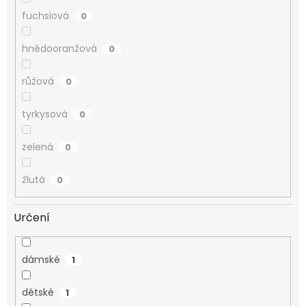
fuchsiová
0
hnědooranžová
0
růžová
0
tyrkysová
0
zelená
0
žlutá
0
Určení
dámské
1
dětské
1