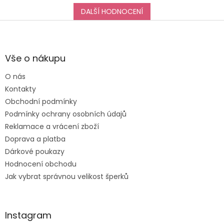
DALŠÍ HODNOCENÍ
Z
á
p
a
Vše o nákupu
t
O nás
í
Kontakty
Obchodní podmínky
Podmínky ochrany osobních údajů
Reklamace a vrácení zboží
Doprava a platba
Dárkové poukazy
Hodnocení obchodu
Jak vybrat správnou velikost šperků
Instagram