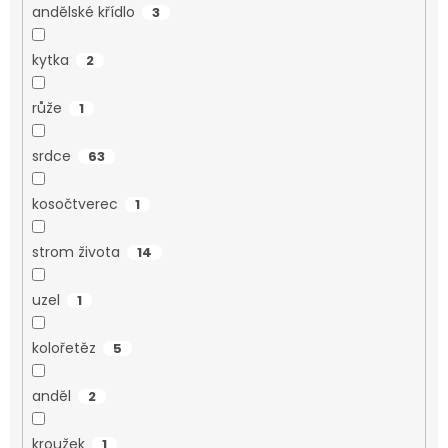
andělské křídlo
3
kytka
2
růže
1
srdce
63
kosočtverec
1
strom života
14
uzel
1
kolořetěz
5
anděl
2
kroužek
1