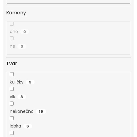
Kameny
ano
0
ne
0
Tvar
kuličky
9
vlk
3
nekonečno
19
lebka
6