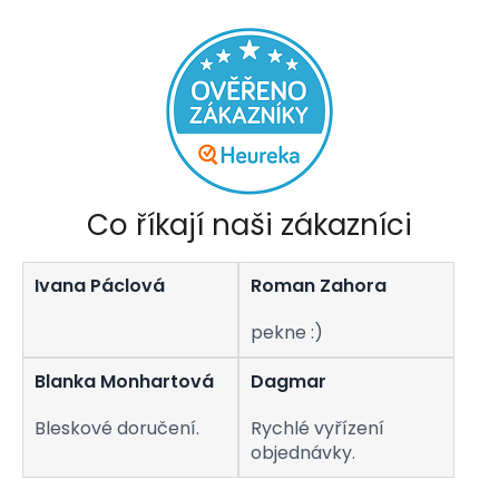
v
l
á
d
a
c
í
p
r
v
Co říkají naši zákazníci
k
y
v
Ivana Páclová
Roman Zahora
ý
p
i
pekne :)
s
u
Blanka Monhartová
Dagmar
Bleskové doručení.
Rychlé vyřízení
objednávky.