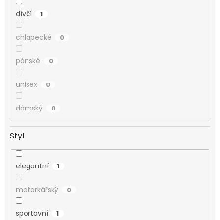
dívčí
1
chlapecké
0
pánské
0
unisex
0
dámský
0
Styl
elegantní
1
motorkářský
0
sportovní
1