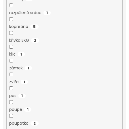
rozpůlené srdce
1
kopretina
5
křivka EKG
2
klíč
1
zámek
1
zvíře
1
pes
1
poupě
1
poupátko
2