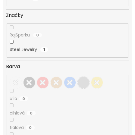
Značky
RajSperku
0
Steel Jewelry
1
Barva
bílá
0
cihlová
0
fialová
0