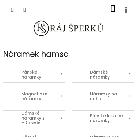
Přejít
NÁKUP
na
obsah
KOŠÍK
Náramek hamsa
Pánské
Dámské
náramky
náramky
Magnetické
Náramky na
náramky
nohu
Dámské
Pánské kožené
náramky z
náramky
bižuterie