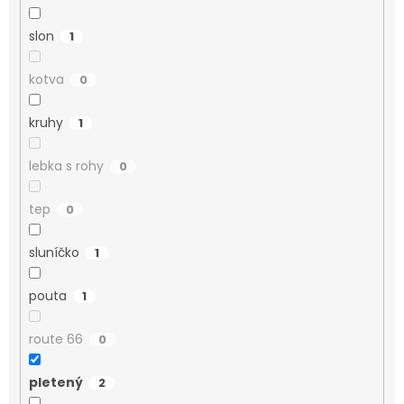
slon
1
kotva
0
kruhy
1
lebka s rohy
0
tep
0
sluníčko
1
pouta
1
route 66
0
pletený
2