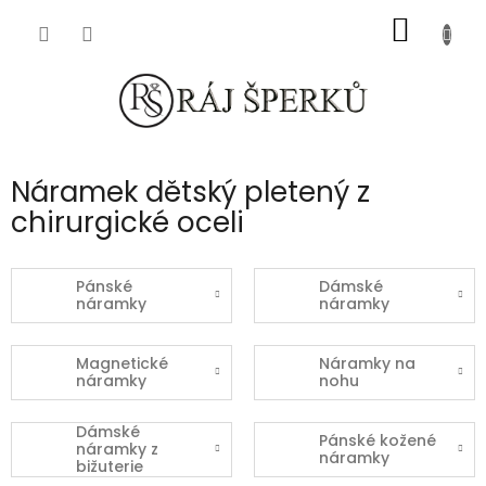
Přejít
NÁKUP
na
obsah
KOŠÍK
Náramek dětský pletený z
chirurgické oceli
Pánské
Dámské
náramky
náramky
Magnetické
Náramky na
náramky
nohu
Dámské
Pánské kožené
náramky z
náramky
bižuterie