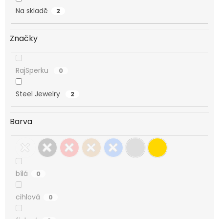
Na skladě
2
Značky
RajSperku
0
Steel Jewelry
2
Barva
bílá
0
cihlová
0