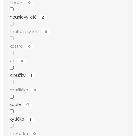
hřebík
0
houslový klíč
2
maltézský kříž
0
kostra
0
zip
0
kroužky
1
mašlička
0
koule
4
kytička
1
motorka
0