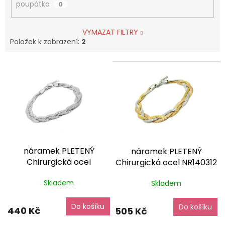
poupátko
0
VYMAZAT FILTRY
Položek k zobrazení:
2
V
ý
p
i
s
p
r
o
náramek PLETENÝ
náramek PLETENÝ
d
Chirurgická ocel
Chirurgická ocel NR140312
u
NR090275
dárkové balení
dárkové balení zdarma
k
Skladem
Skladem
zdarma
t
ů
Do košíku
Do košíku
440 Kč
505 Kč