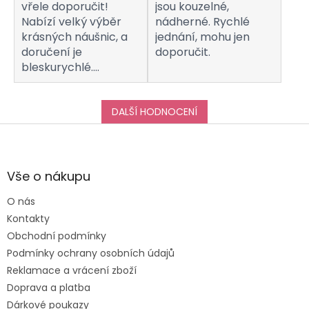
vřele doporučit!
jsou kouzelné,
Nabízí velký výběr
nádherné. Rychlé
krásných náušnic, a
jednání, mohu jen
doručení je
doporučit.
bleskurychlé.
Komunikaci s
obchodem hodnotím
taktéž na jedničku!
DALŠÍ HODNOCENÍ
Děkuji za vše, a určitě
Z
se k vám do obchodu
á
ráda vrátím :-)
p
a
Vše o nákupu
t
O nás
í
Kontakty
Obchodní podmínky
Podmínky ochrany osobních údajů
Reklamace a vrácení zboží
Doprava a platba
Dárkové poukazy