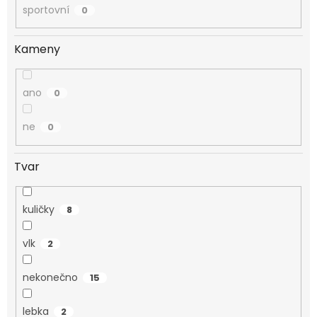
sportovní
0
Kameny
ano
0
ne
0
Tvar
kuličky
8
vlk
2
nekonečno
15
lebka
2