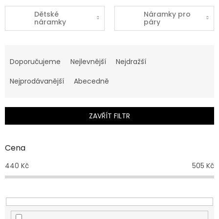
Dětské
Náramky pro
náramky
páry
Ř
a
Doporučujeme
Nejlevnější
Nejdražší
z
e
Nejprodávanější
Abecedně
n
í
p
ZAVŘÍT FILTR
r
o
d
Cena
u
440
Kč
505
Kč
k
t
ů