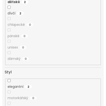
dětské
2
dívčí
2
chlapecké
0
pánské
0
unisex
0
dámský
0
Styl
elegantní
2
motorkářský
0