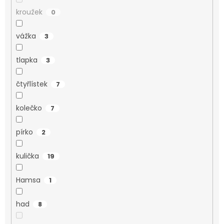
kroužek
0
vážka
3
tlapka
3
čtyřlístek
7
kolečko
7
pírko
2
kulička
19
Hamsa
1
had
8