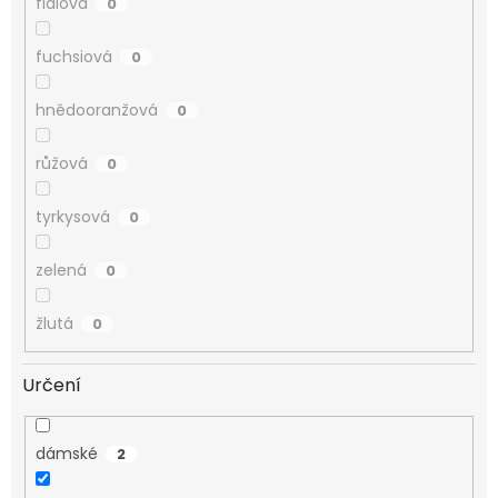
fialová
0
fuchsiová
0
hnědooranžová
0
růžová
0
tyrkysová
0
zelená
0
žlutá
0
Určení
dámské
2