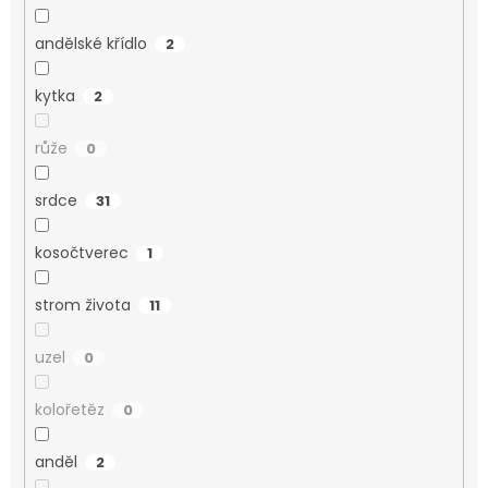
andělské křídlo
2
kytka
2
růže
0
srdce
31
kosočtverec
1
strom života
11
uzel
0
kolořetěz
0
anděl
2