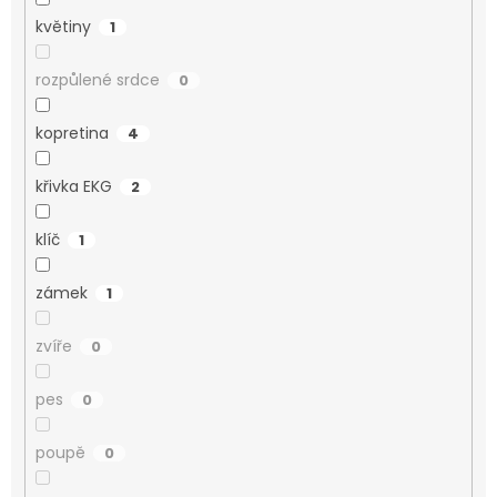
květiny
1
rozpůlené srdce
0
kopretina
4
křivka EKG
2
klíč
1
zámek
1
zvíře
0
pes
0
poupě
0