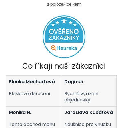
2
položek celkem
O
v
l
á
d
a
c
í
p
r
v
Co říkají naši zákazníci
k
y
v
Blanka Monhartová
Dagmar
ý
p
i
Bleskové doručení.
Rychlé vyřízení
s
objednávky.
u
Monika H.
Jaroslava Kubátová
Tento obchod mohu
Náušnice pro vnučku