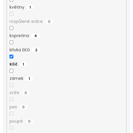
květiny
1
rozpůlené srdce
0
kopretina
4
křivka EKG
2
klíč
1
zámek
1
zvíře
0
pes
0
poupě
0