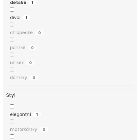
dětské
1
dívčí
1
chlapecké
0
pánské
0
unisex
0
dámský
0
Styl
elegantní
1
motorkářský
0