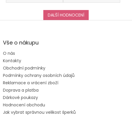
DALŠÍ HODNOCENÍ
Z
á
p
a
Vše o nákupu
t
O nás
í
Kontakty
Obchodní podmínky
Podmínky ochrany osobních údajů
Reklamace a vrácení zboží
Doprava a platba
Dárkové poukazy
Hodnocení obchodu
Jak vybrat správnou velikost šperků