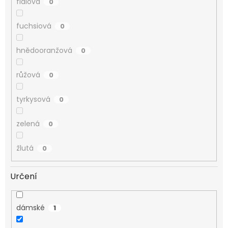
fialová
0
fuchsiová
0
hnědooranžová
0
růžová
0
tyrkysová
0
zelená
0
žlutá
0
Určení
dámské
1