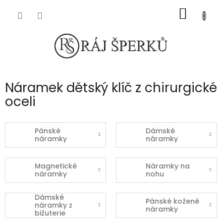
Přejít
NÁKUP
na
obsah
KOŠÍK
Náramek dětský klíč z chirurgické
oceli
Pánské
Dámské
náramky
náramky
Magnetické
Náramky na
náramky
nohu
Dámské
Pánské kožené
náramky z
náramky
bižuterie