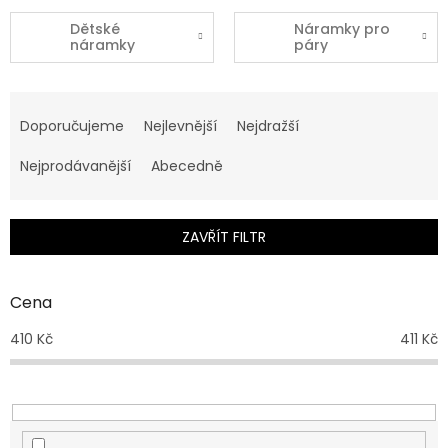
Dětské
Náramky pro
náramky
páry
Ř
a
Doporučujeme
Nejlevnější
Nejdražší
z
e
Nejprodávanější
Abecedně
n
í
p
ZAVŘÍT FILTR
r
o
d
Cena
u
410
Kč
411
Kč
k
t
ů