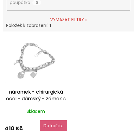
poupátko
0
VYMAZAT FILTRY
Položek k zobrazení:
1
V
ý
p
i
s
p
r
o
náramek - chirurgická
d
ocel - dámský - zámek s
u
klíčem - 110420
dárkové
k
Skladem
balaní zdarma
t
ů
Do košíku
410 Kč