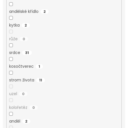
andělské křídlo
2
kytka
2
růže
0
srdce
31
kosočtverec
1
strom života
11
uzel
0
kolořetěz
0
anděl
2