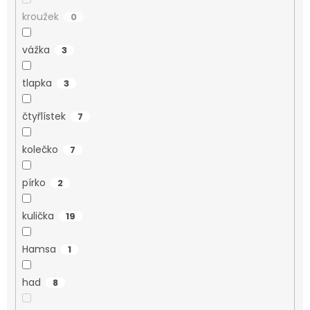
kroužek
0
vážka
3
tlapka
3
čtyřlístek
7
kolečko
7
pírko
2
kulička
19
Hamsa
1
had
8