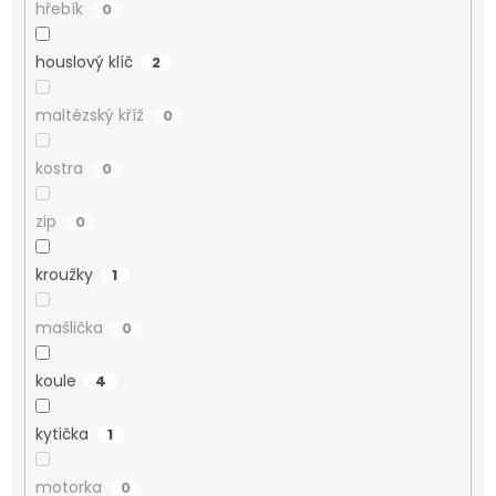
hřebík
0
houslový klíč
2
maltézský kříž
0
kostra
0
zip
0
kroužky
1
mašlička
0
koule
4
kytička
1
motorka
0