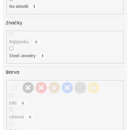
Na skladě
1
Značky
RajSperku
0
Steel Jewelry
1
Barva
bílá
0
cihlová
0