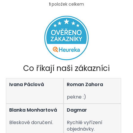
1
položek celkem
O
v
l
á
d
a
c
í
p
r
v
Co říkají naši zákazníci
k
y
v
Ivana Páclová
Roman Zahora
ý
p
i
pekne :)
s
u
Blanka Monhartová
Dagmar
Bleskové doručení.
Rychlé vyřízení
objednávky.