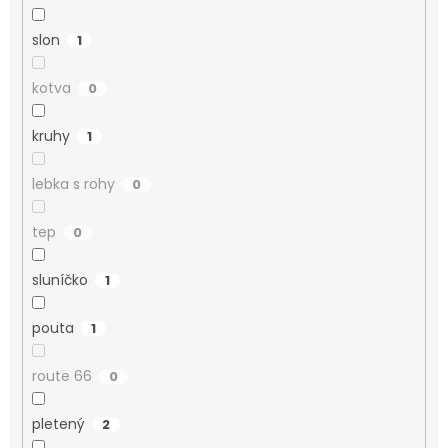
slon
1
kotva
0
kruhy
1
lebka s rohy
0
tep
0
sluníčko
1
pouta
1
route 66
0
pletený
2