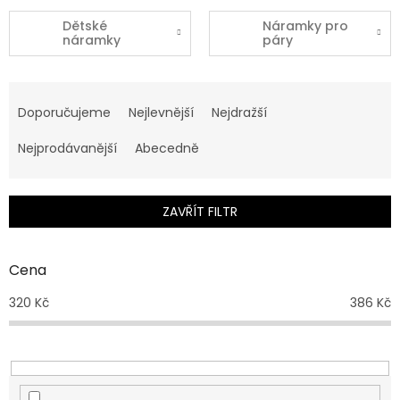
Dětské
Náramky pro
náramky
páry
Ř
a
Doporučujeme
Nejlevnější
Nejdražší
z
e
Nejprodávanější
Abecedně
n
í
p
ZAVŘÍT FILTR
r
o
d
Cena
u
320
Kč
386
Kč
k
t
ů