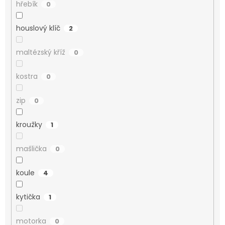
hřebík
0
houslový klíč
2
maltézský kříž
0
kostra
0
zip
0
kroužky
1
mašlička
0
koule
4
kytička
1
motorka
0