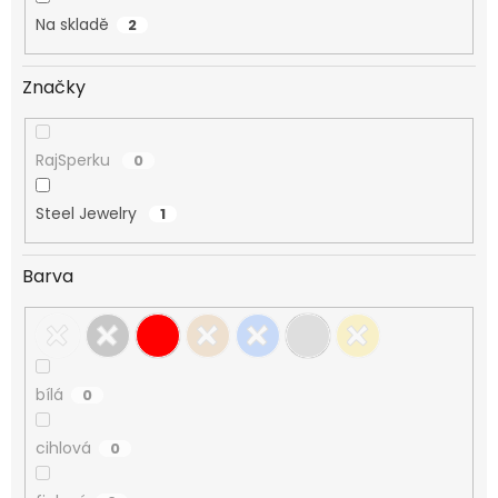
Na skladě
2
Značky
RajSperku
0
Steel Jewelry
1
Barva
bílá
0
cihlová
0