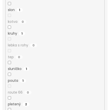
slon
1
kotva
0
kruhy
1
lebka s rohy
0
tep
0
sluníčko
1
pouta
1
route 66
0
pletený
2