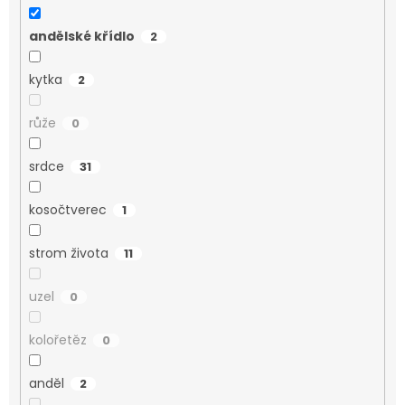
andělské křídlo
2
kytka
2
růže
0
srdce
31
kosočtverec
1
strom života
11
uzel
0
kolořetěz
0
anděl
2