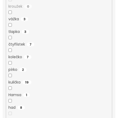
kroužek
0
vážka
3
tlapka
3
čtyřlístek
7
kolečko
7
pírko
2
kulička
19
Hamsa
1
had
8