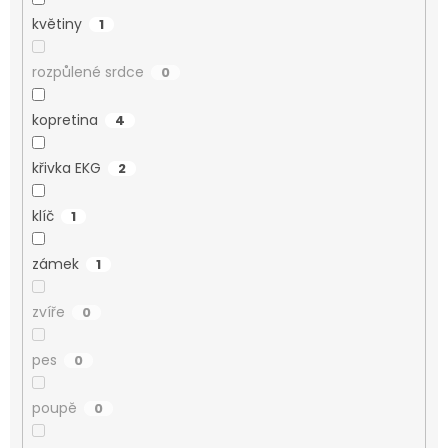
květiny
1
rozpůlené srdce
0
kopretina
4
křivka EKG
2
klíč
1
zámek
1
zvíře
0
pes
0
poupě
0