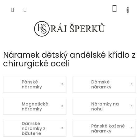
Přejít
NÁKUP
na
obsah
KOŠÍK
Náramek dětský andělské křídlo z
chirurgické oceli
Pánské
Dámské
náramky
náramky
Magnetické
Náramky na
náramky
nohu
Dámské
Pánské kožené
náramky z
náramky
bižuterie