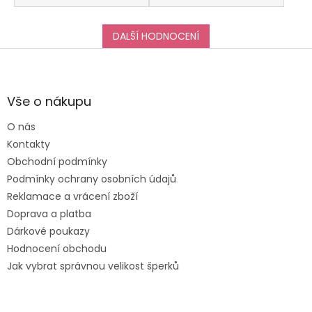
DALŠÍ HODNOCENÍ
Z
á
p
a
Vše o nákupu
t
O nás
í
Kontakty
Obchodní podmínky
Podmínky ochrany osobních údajů
Reklamace a vrácení zboží
Doprava a platba
Dárkové poukazy
Hodnocení obchodu
Jak vybrat správnou velikost šperků