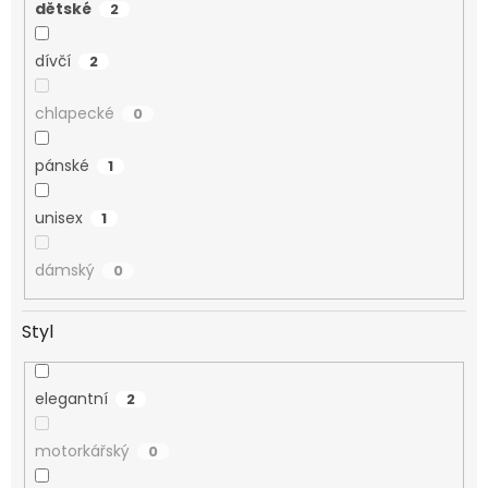
dětské
2
dívčí
2
chlapecké
0
pánské
1
unisex
1
dámský
0
Styl
elegantní
2
motorkářský
0