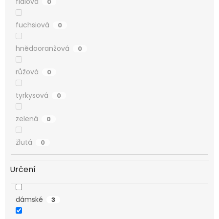
fialová
0
fuchsiová
0
hnědooranžová
0
růžová
0
tyrkysová
0
zelená
0
žlutá
0
Určení
dámské
3