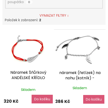
poupátko
0
VYMAZAT FILTRY
Položek k zobrazení:
2
V
ý
p
i
s
p
r
o
Náramek Šňůrkový
náramek (řetízek) na
d
ANDĚLSKÉ KŘÍDLO
nohu (kotník) -
u
Červený NR231036
chirurgická ocel - 090396
k
Průměrné
Skladem
dárkové balení zdarma
dárkové balení zdarma
t
Skladem
hodnocení
ů
produktu
Do košíku
je
Do košíku
320 Kč
386 Kč
5,0