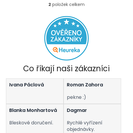
z
2
položek celkem
5
O
hvězdiček.
v
l
á
d
a
c
í
p
r
v
Co říkají naši zákazníci
k
y
v
Ivana Páclová
Roman Zahora
ý
p
i
pekne :)
s
u
Blanka Monhartová
Dagmar
Bleskové doručení.
Rychlé vyřízení
objednávky.