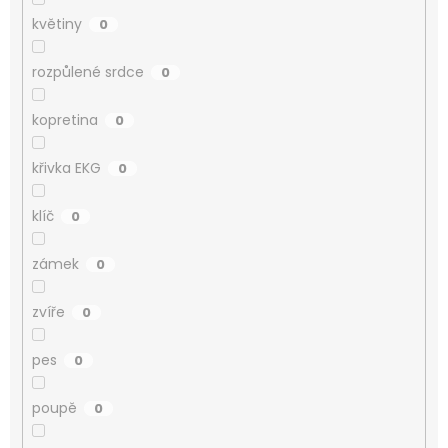
květiny
0
rozpůlené srdce
0
kopretina
0
křivka EKG
0
klíč
0
zámek
0
zvíře
0
pes
0
poupě
0