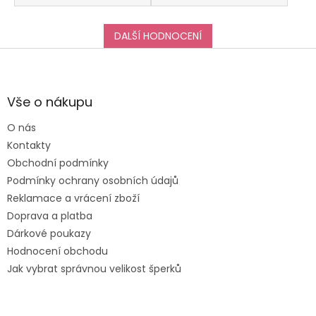
DALŠÍ HODNOCENÍ
Z
á
p
a
Vše o nákupu
t
O nás
í
Kontakty
Obchodní podmínky
Podmínky ochrany osobních údajů
Reklamace a vrácení zboží
Doprava a platba
Dárkové poukazy
Hodnocení obchodu
Jak vybrat správnou velikost šperků