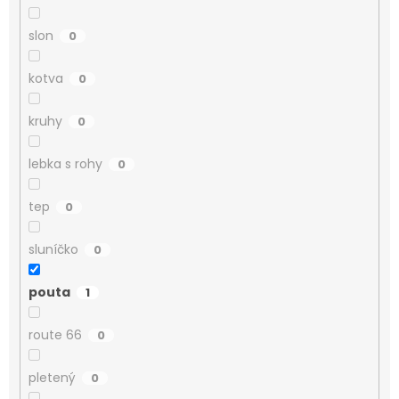
slon
0
kotva
0
kruhy
0
lebka s rohy
0
tep
0
sluníčko
0
pouta
1
route 66
0
pletený
0