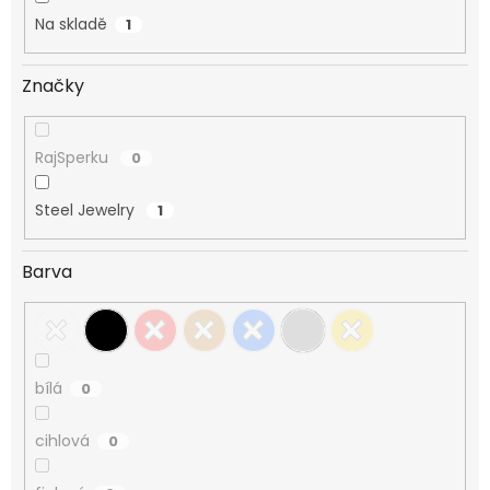
Na skladě
1
Značky
RajSperku
0
Steel Jewelry
1
Barva
bílá
0
cihlová
0