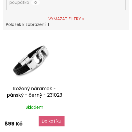
poupátko
0
VYMAZAT FILTRY
Položek k zobrazení:
1
V
ý
p
i
s
p
r
o
Kožený náramek -
d
pánský - černý - 231023
u
dárkové balení zdarma
k
Skladem
t
ů
Do košíku
899 Kč