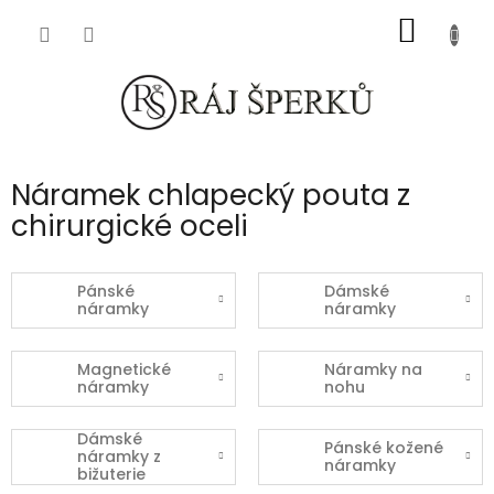
Přejít
NÁKUP
na
obsah
KOŠÍK
Náramek chlapecký pouta z
chirurgické oceli
Pánské
Dámské
náramky
náramky
Magnetické
Náramky na
náramky
nohu
Dámské
Pánské kožené
náramky z
náramky
bižuterie