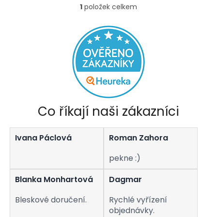
1
položek celkem
O
v
l
á
d
a
c
í
p
r
v
Co říkají naši zákazníci
k
y
v
Ivana Páclová
Roman Zahora
ý
p
i
pekne :)
s
u
Blanka Monhartová
Dagmar
Bleskové doručení.
Rychlé vyřízení
objednávky.