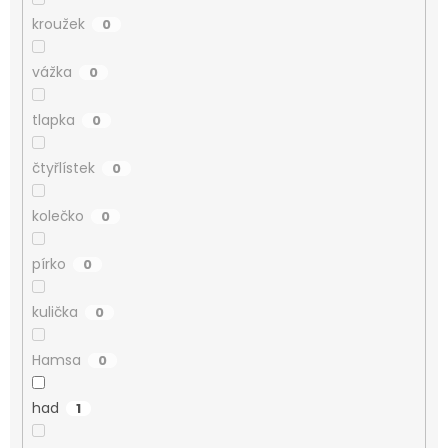
kroužek
0
vážka
0
tlapka
0
čtyřlístek
0
kolečko
0
pírko
0
kulička
0
Hamsa
0
had
1