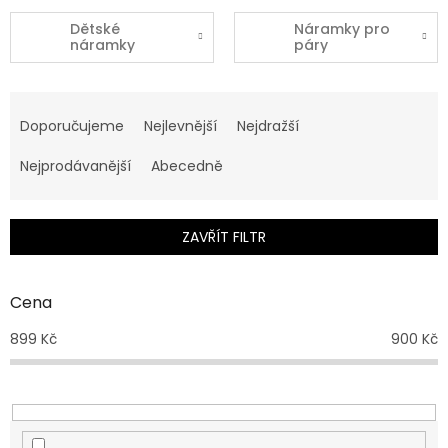
Dětské
Náramky pro
náramky
páry
Ř
a
Doporučujeme
Nejlevnější
Nejdražší
z
e
Nejprodávanější
Abecedně
n
í
p
ZAVŘÍT FILTR
r
o
d
Cena
u
899
Kč
900
Kč
k
t
ů