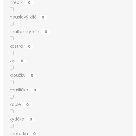
hřebík
0
houslový klíč
0
maltézský kříž
0
kostra
0
zip
0
kroužky
0
mašlička
0
koule
0
kytička
0
motorka
0