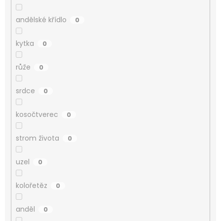
andělské křídlo
0
kytka
0
růže
0
srdce
0
kosočtverec
0
strom života
0
uzel
0
kolořetěz
0
anděl
0