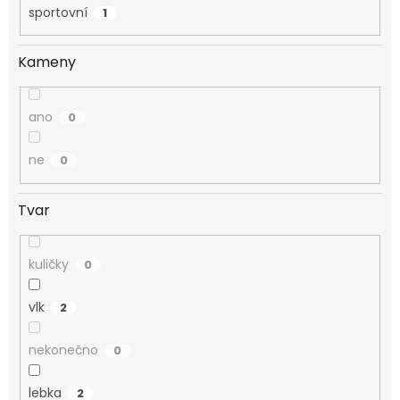
sportovní
1
Kameny
ano
0
ne
0
Tvar
kuličky
0
vlk
2
nekonečno
0
lebka
2