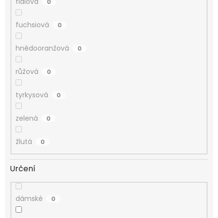
fialová
0
fuchsiová
0
hnědooranžová
0
růžová
0
tyrkysová
0
zelená
0
žlutá
0
Určení
dámské
0