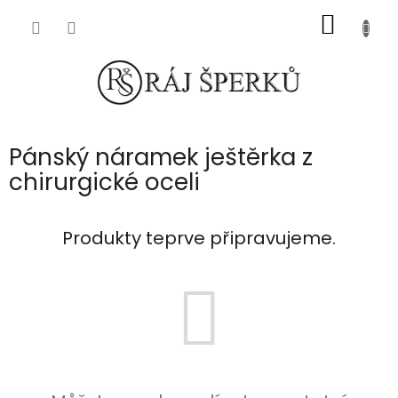
Přejít
NÁKUP
na
obsah
KOŠÍK
Pánský náramek ještěrka z
chirurgické oceli
Produkty teprve připravujeme.