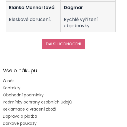
Blanka Monhartová
Dagmar
Bleskové doručení.
Rychlé vyřízení
objednávky.
DALŠÍ HODNOCENÍ
Z
á
p
a
Vše o nákupu
t
O nás
í
Kontakty
Obchodní podmínky
Podmínky ochrany osobních údajů
Reklamace a vrácení zboží
Doprava a platba
Dárkové poukazy