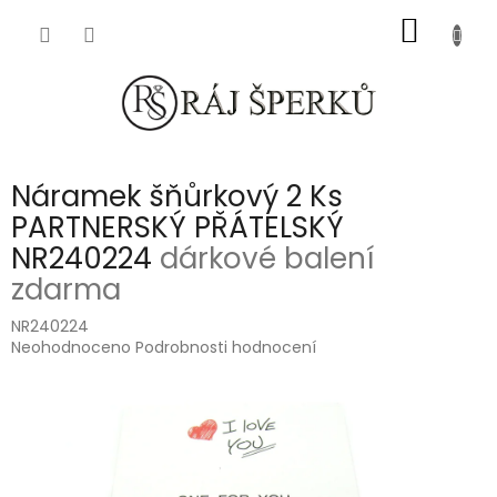
Přejít
NÁKUP
na
obsah
KOŠÍK
Náramek šňůrkový 2 Ks
PARTNERSKÝ PŘÁTELSKÝ
NR240224
dárkové balení
zdarma
NR240224
Průměrné
Neohodnoceno
Podrobnosti hodnocení
hodnocení
produktu
je
0,0
z
5
hvězdiček.