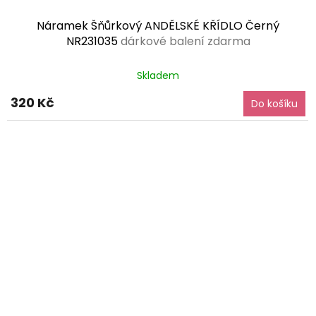
Náramek Šňůrkový ANDĚLSKÉ KŘÍDLO Černý
NR231035
dárkové balení zdarma
Průměrné
Skladem
hodnocení
produktu
320 Kč
Do košíku
je
5,0
z
5
hvězdiček.