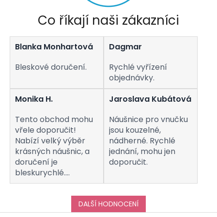
Co říkají naši zákazníci
Blanka Monhartová
Dagmar
Bleskové doručení.
Rychlé vyřízení
objednávky.
Monika H.
Jaroslava Kubátová
Tento obchod mohu
Náušnice pro vnučku
vřele doporučit!
jsou kouzelné,
Nabízí velký výběr
nádherné. Rychlé
krásných náušnic, a
jednání, mohu jen
doručení je
doporučit.
bleskurychlé.
Komunikaci s
obchodem hodnotím
taktéž na jedničku!
DALŠÍ HODNOCENÍ
Děkuji za vše, a určitě