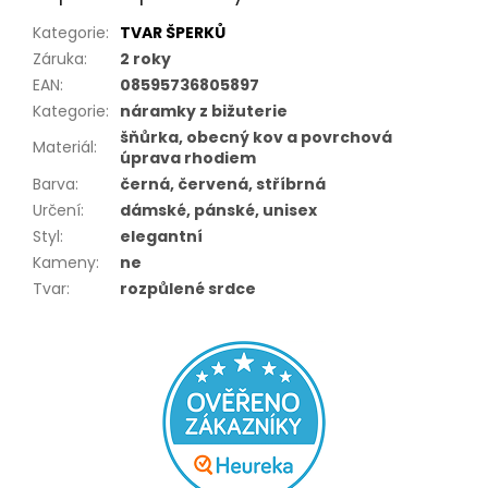
Kategorie
:
TVAR ŠPERKŮ
Záruka
:
2 roky
EAN
:
08595736805897
Kategorie
:
náramky z bižuterie
šňůrka, obecný kov a povrchová
Materiál
:
úprava rhodiem
Barva
:
černá, červená, stříbrná
Určení
:
dámské, pánské, unisex
Styl
:
elegantní
Kameny
:
ne
Tvar
:
rozpůlené srdce