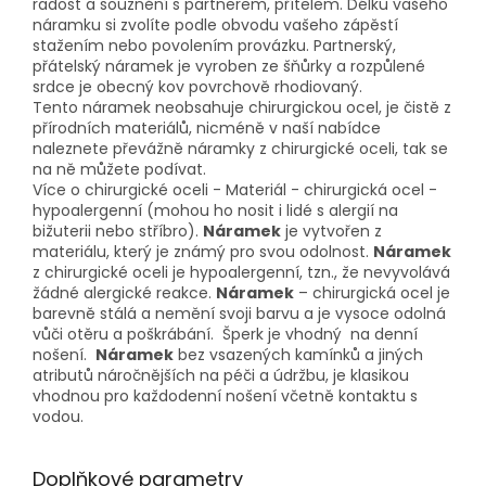
radost a souznění s partnerem, přítelem. Délku vašeho
náramku si zvolíte podle obvodu vašeho zápěstí
stažením nebo povolením provázku. Partnerský,
přátelský náramek je vyroben ze šňůrky a rozpůlené
srdce je obecný kov povrchově rhodiovaný.
Tento náramek neobsahuje chirurgickou ocel, je čistě z
přírodních materiálů, nicméně v naší nabídce
naleznete převážně náramky z chirurgické oceli, tak se
na ně můžete podívat.
Více o chirurgické oceli - Materiál - chirurgická ocel -
hypoalergenní (mohou ho nosit i lidé s alergií na
bižuterii nebo stříbro).
Náramek
je vytvořen z
materiálu, který je známý pro svou odolnost.
Náramek
z chirurgické oceli je hypoalergenní, tzn., že nevyvolává
žádné alergické reakce.
Náramek
– chirurgická ocel je
barevně stálá a nemění svoji barvu a je vysoce odolná
vůči otěru a poškrábání. Šperk je vhodný na denní
nošení.
Náramek
bez vsazených kamínků a jiných
atributů náročnějších na péči a údržbu, je klasikou
vhodnou pro každodenní nošení včetně kontaktu s
vodou.
Doplňkové parametry