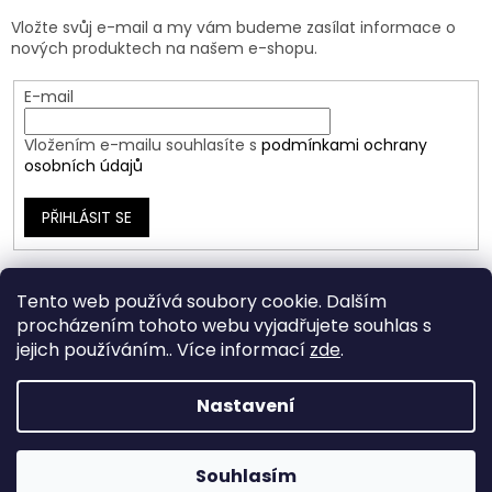
Vložte svůj e-mail a my vám budeme zasílat informace o
nových produktech na našem e-shopu.
E-mail
Vložením e-mailu souhlasíte s
podmínkami ochrany
osobních údajů
PŘIHLÁSIT SE
Tento web používá soubory cookie. Dalším
procházením tohoto webu vyjadřujete souhlas s
jejich používáním.. Více informací
zde
.
Nastavení
Vytvořil Shoptet
Souhlasím
Copyright 2026
Ráj Šperků
. Všechna práva vyhrazena.