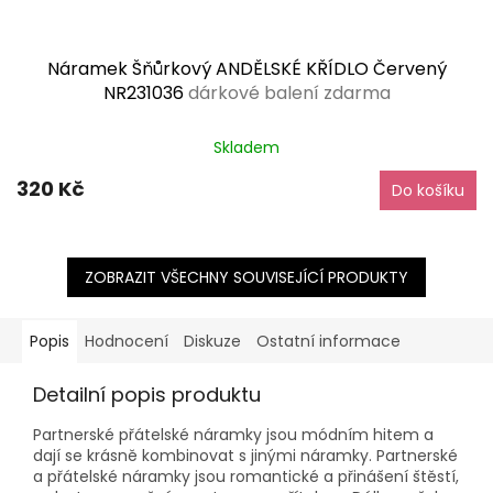
Náramek Šňůrkový ANDĚLSKÉ KŘÍDLO Červený
NR231036
dárkové balení zdarma
Průměrné
Skladem
hodnocení
produktu
320 Kč
Do košíku
je
5,0
z
5
hvězdiček.
ZOBRAZIT VŠECHNY SOUVISEJÍCÍ PRODUKTY
Popis
Hodnocení
Diskuze
Ostatní informace
Detailní popis produktu
Partnerské přátelské náramky jsou módním hitem a
dají se krásně kombinovat s jinými náramky. Partnerské
a přátelské náramky jsou romantické a přinášení štěstí,