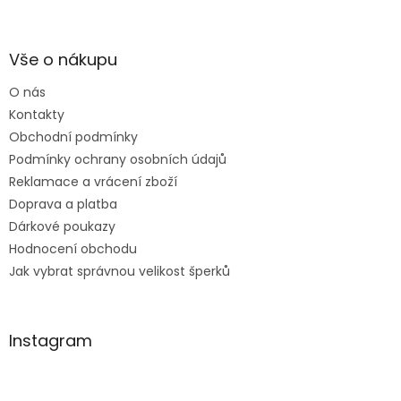
Z
se k vám do obchodu
á
ráda vrátím :-)
p
a
Vše o nákupu
t
O nás
í
Kontakty
Obchodní podmínky
Podmínky ochrany osobních údajů
Reklamace a vrácení zboží
Doprava a platba
Dárkové poukazy
Hodnocení obchodu
Jak vybrat správnou velikost šperků
Instagram