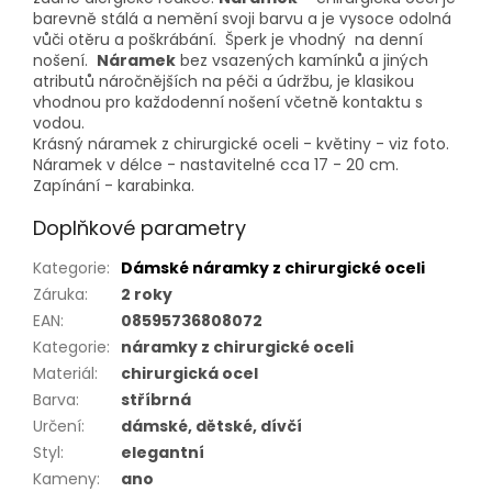
barevně stálá a nemění svoji barvu a je vysoce odolná
vůči otěru a poškrábání. Šperk je vhodný na denní
nošení.
Náramek
bez vsazených kamínků a jiných
atributů náročnějších na péči a údržbu, je klasikou
vhodnou pro každodenní nošení včetně kontaktu s
vodou.
Krásný náramek z chirurgické oceli - květiny - viz foto.
Náramek v délce - nastavitelné cca 17 - 20 cm.
Zapínání - karabinka.
Doplňkové parametry
Kategorie
:
Dámské náramky z chirurgické oceli
Záruka
:
2 roky
EAN
:
08595736808072
Kategorie
:
náramky z chirurgické oceli
Materiál
:
chirurgická ocel
Barva
:
stříbrná
Určení
:
dámské, dětské, dívčí
Styl
:
elegantní
Kameny
:
ano