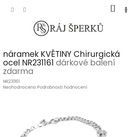
Přejít
NÁKUP
na
obsah
KOŠÍK
náramek KVĚTINY Chirurgická
ocel NR231161
dárkové balení
zdarma
NR231161
Průměrné
Neohodnoceno
Podrobnosti hodnocení
hodnocení
produktu
je
0,0
z
5
hvězdiček.