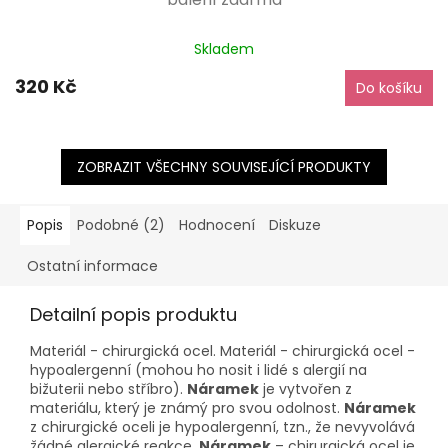
Průměrné
Skladem
hodnocení
produktu
320 Kč
Do košíku
je
5,0
z
5
hvězdiček.
ZOBRAZIT VŠECHNY SOUVISEJÍCÍ PRODUKTY
Popis
Podobné (2)
Hodnocení
Diskuze
Ostatní informace
Detailní popis produktu
Materiál - chirurgická ocel. Materiál - chirurgická ocel -
hypoalergenní (mohou ho nosit i lidé s alergií na
bižuterii nebo stříbro).
Náramek
je vytvořen z
materiálu, který je známý pro svou odolnost.
Náramek
z chirurgické oceli je hypoalergenní, tzn., že nevyvolává
žádné alergické reakce.
Náramek
– chirurgická ocel je