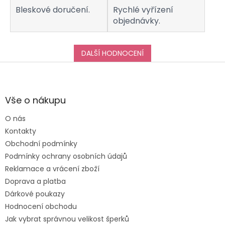
Bleskové doručení.
Rychlé vyřízení
objednávky.
DALŠÍ HODNOCENÍ
Z
á
p
a
Vše o nákupu
t
O nás
í
Kontakty
Obchodní podmínky
Podmínky ochrany osobních údajů
Reklamace a vrácení zboží
Doprava a platba
Dárkové poukazy
Hodnocení obchodu
Jak vybrat správnou velikost šperků