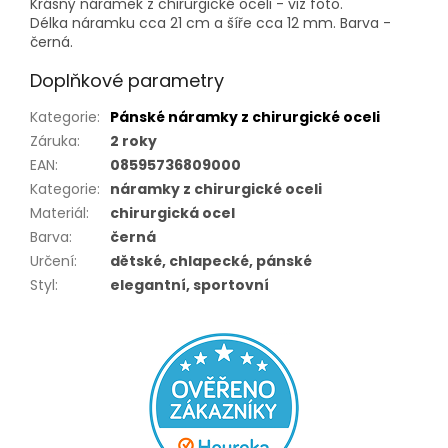
Krásný náramek z chirurgické oceli - viz foto.
Délka náramku cca 21 cm a šíře cca 12 mm. Barva -
černá.
Doplňkové parametry
Kategorie
:
Pánské náramky z chirurgické oceli
Záruka
:
2 roky
EAN
:
08595736809000
Kategorie
:
náramky z chirurgické oceli
Materiál
:
chirurgická ocel
Barva
:
černá
Určení
:
dětské, chlapecké, pánské
Styl
:
elegantní, sportovní