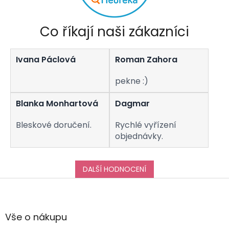
Co říkají naši zákazníci
Ivana Páclová
Roman Zahora
pekne :)
Blanka Monhartová
Dagmar
Bleskové doručení.
Rychlé vyřízení
objednávky.
DALŠÍ HODNOCENÍ
Z
á
p
a
Vše o nákupu
t