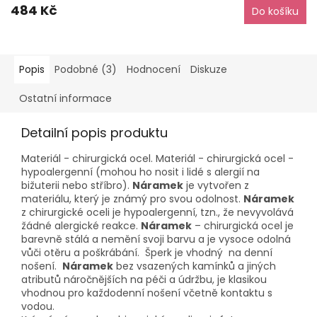
484 Kč
Do košíku
Popis
Podobné (3)
Hodnocení
Diskuze
Ostatní informace
Detailní popis produktu
Materiál - chirurgická ocel. Materiál - chirurgická ocel -
hypoalergenní (mohou ho nosit i lidé s alergií na
bižuterii nebo stříbro).
Náramek
je vytvořen z
materiálu, který je známý pro svou odolnost.
Náramek
z chirurgické oceli je hypoalergenní, tzn., že nevyvolává
žádné alergické reakce.
Náramek
– chirurgická ocel je
barevně stálá a nemění svoji barvu a je vysoce odolná
vůči otěru a poškrábání. Šperk je vhodný na denní
nošení.
Náramek
bez vsazených kamínků a jiných
atributů náročnějších na péči a údržbu, je klasikou
vhodnou pro každodenní nošení včetně kontaktu s
vodou.