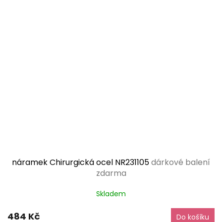
náramek Chirurgická ocel NR231105
dárkové balení
zdarma
Skladem
484 Kč
Do košíku