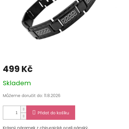
499 Kč
Měrná
Skladem
cena:
Můžeme doručit do:
11.8.2026
Přidat do košíku
Krásný náramek z chirurgické oceli pánský.