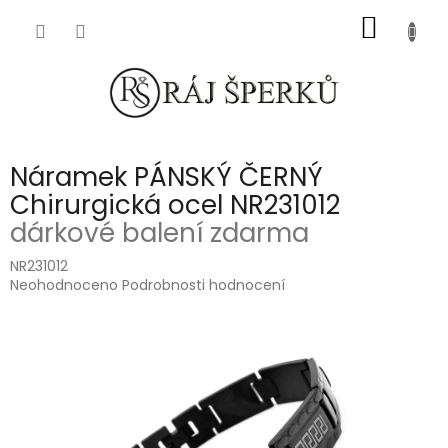
Přejít
NÁKUP
na
obsah
KOŠÍK
Náramek PÁNSKÝ ČERNÝ
Chirurgická ocel NR231012
dárkové balení zdarma
NR231012
Průměrné
Neohodnoceno
Podrobnosti hodnocení
hodnocení
produktu
je
0,0
z
5
hvězdiček.