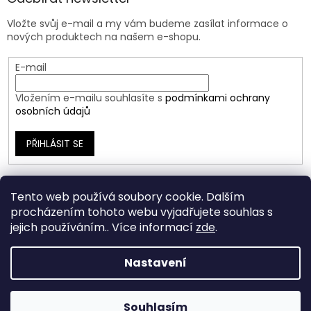
Vložte svůj e-mail a my vám budeme zasílat informace o
nových produktech na našem e-shopu.
E-mail
Vložením e-mailu souhlasíte s
podmínkami ochrany
osobních údajů
PŘIHLÁSIT SE
Tento web používá soubory cookie. Dalším
procházením tohoto webu vyjadřujete souhlas s
jejich používáním.. Více informací
zde
.
Nastavení
Vytvořil Shoptet
Souhlasím
Copyright 2026
Ráj Šperků
. Všechna práva vyhrazena.