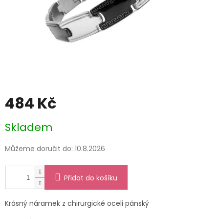
484 Kč
Měrná
Skladem
cena:
Můžeme doručit do:
10.8.2026
Přidat do košíku
Krásný náramek z chirurgické oceli pánský