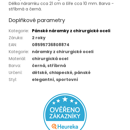
Délka náramku cca 21 cm a šíře cca 10 mm. Barva -
stříbrná a černá.
Doplňkové parametry
Kategorie
:
Pánské náramky z chirurgické oceli
Záruka
:
2 roky
EAN
:
08595736808874
Kategorie
:
náramky z chirurgické oceli
Materiál
:
chirurgická ocel
Barva
:
černá, stříbrná
Určení
:
dětské, chlapecké, pánské
Styl
:
elegantní, sportovní