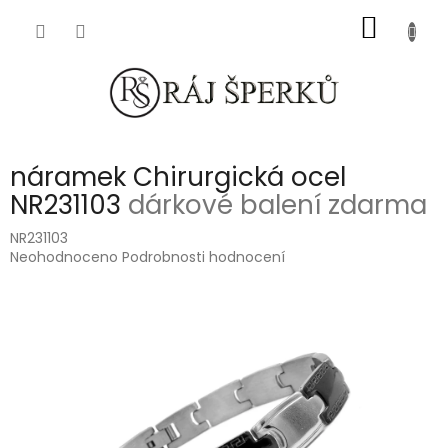
Přejít
NÁKUP
na
obsah
KOŠÍK
náramek Chirurgická ocel
NR231103
dárkové balení zdarma
NR231103
Průměrné
Neohodnoceno
Podrobnosti hodnocení
hodnocení
produktu
je
0,0
z
5
hvězdiček.