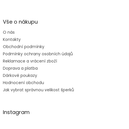
Děkuji za vše, a určitě
Z
se k vám do obchodu
á
ráda vrátím :-)
p
a
Vše o nákupu
t
O nás
í
Kontakty
Obchodní podmínky
Podmínky ochrany osobních údajů
Reklamace a vrácení zboží
Doprava a platba
Dárkové poukazy
Hodnocení obchodu
Jak vybrat správnou velikost šperků
Instagram