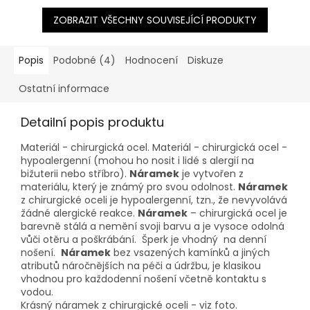
ZOBRAZIT VŠECHNY SOUVISEJÍCÍ PRODUKTY
Popis
Podobné (4)
Hodnocení
Diskuze
Ostatní informace
Detailní popis produktu
Materiál - chirurgická ocel. Materiál - chirurgická ocel -
hypoalergenní (mohou ho nosit i lidé s alergií na
bižuterii nebo stříbro).
Náramek
je vytvořen z
materiálu, který je známý pro svou odolnost.
Náramek
z chirurgické oceli je hypoalergenní, tzn., že nevyvolává
žádné alergické reakce.
Náramek
– chirurgická ocel je
barevně stálá a nemění svoji barvu a je vysoce odolná
vůči otěru a poškrábání. Šperk je vhodný na denní
nošení.
Náramek
bez vsazených kamínků a jiných
atributů náročnějších na péči a údržbu, je klasikou
vhodnou pro každodenní nošení včetně kontaktu s
vodou.
Krásný náramek z chirurgické oceli - viz foto.