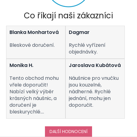
Co říkají naši zákazníci
Blanka Monhartová
Dagmar
Bleskové doručení.
Rychlé vyřízení
objednávky.
Monika H.
Jaroslava Kubátová
Tento obchod mohu
Náušnice pro vnučku
vřele doporučit!
jsou kouzelné,
Nabízí velký výběr
nádherné. Rychlé
krásných náušnic, a
jednání, mohu jen
doručení je
doporučit.
bleskurychlé.
Komunikaci s
obchodem hodnotím
taktéž na jedničku!
DALŠÍ HODNOCENÍ