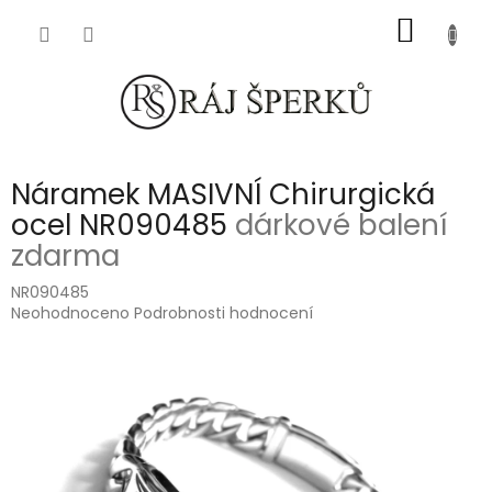
Přejít
NÁKUP
na
obsah
KOŠÍK
Náramek MASIVNÍ Chirurgická
ocel NR090485
dárkové balení
zdarma
NR090485
Průměrné
Neohodnoceno
Podrobnosti hodnocení
hodnocení
produktu
je
0,0
z
5
hvězdiček.