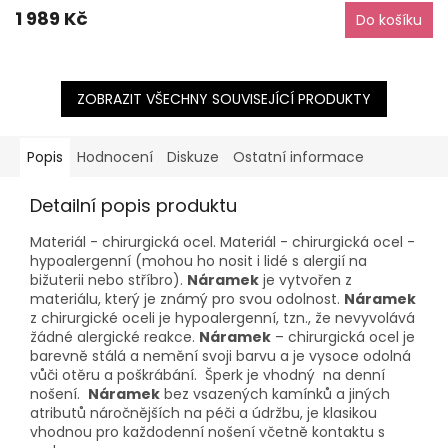
1 989 Kč
Do košíku
ZOBRAZIT VŠECHNY SOUVISEJÍCÍ PRODUKTY
Popis
Hodnocení
Diskuze
Ostatní informace
Detailní popis produktu
Materiál - chirurgická ocel. Materiál - chirurgická ocel -
hypoalergenní (mohou ho nosit i lidé s alergií na
bižuterii nebo stříbro).
Náramek
je vytvořen z
materiálu, který je známý pro svou odolnost.
Náramek
z chirurgické oceli je hypoalergenní, tzn., že nevyvolává
žádné alergické reakce.
Náramek
– chirurgická ocel je
barevně stálá a nemění svoji barvu a je vysoce odolná
vůči otěru a poškrábání. Šperk je vhodný na denní
nošení.
Náramek
bez vsazených kamínků a jiných
atributů náročnějších na péči a údržbu, je klasikou
vhodnou pro každodenní nošení včetně kontaktu s