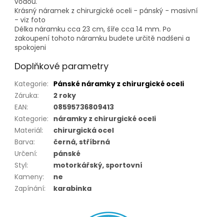
vodou.
Krásný náramek z chirurgické oceli - pánský - masivní
- viz foto
Délka náramku cca 23 cm, šíře cca 14 mm. Po
zakoupení tohoto náramku budete určitě nadšeni a
spokojeni
Doplňkové parametry
Kategorie
:
Pánské náramky z chirurgické oceli
Záruka
:
2 roky
EAN
:
08595736809413
Kategorie
:
náramky z chirurgické oceli
Materiál
:
chirurgická ocel
Barva
:
černá, stříbrná
Určení
:
pánské
Styl
:
motorkářský, sportovní
Kameny
:
ne
Zapínání
:
karabinka