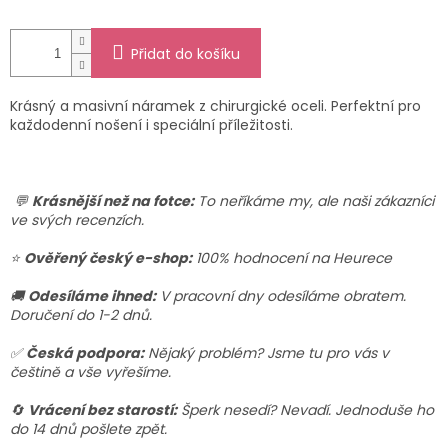
Přidat do košíku
Krásný a masivní náramek z chirurgické oceli. Perfektní pro
každodenní nošení i speciální příležitosti.
💬
Krásnější než na fotce:
To neříkáme my, ale naši zákazníci
ve svých recenzích.
⭐
Ověřený český e-shop:
100% hodnocení na Heurece
🚚
Odesíláme ihned:
V pracovní dny odesíláme obratem.
Doručení do 1-2 dnů.
✅
Česká podpora:
Nějaký problém? Jsme tu pro vás v
češtině a vše vyřešíme.
🔄
Vrácení bez starostí:
Šperk nesedí? Nevadí. Jednoduše ho
do 14 dnů pošlete zpět.