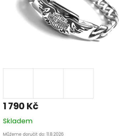
1 790 Kč
Měrná
Skladem
cena:
Můžeme doručit do:
11.8.2026