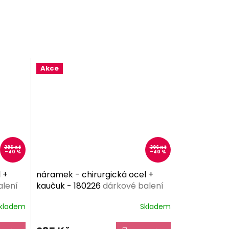
Akce
396 Kč
396 Kč
–40 %
–40 %
 +
náramek - chirurgická ocel +
alení
kaučuk - 180226
dárkové balení
zdarma
kladem
Skladem