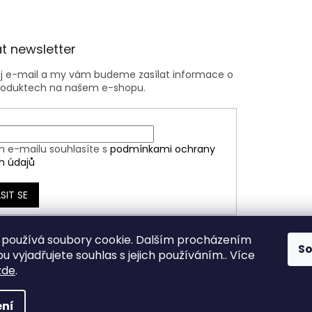
t newsletter
ůj e-mail a my vám budeme zasílat informace o
roduktech na našem e-shopu.
m e-mailu souhlasíte s
podmínkami ochrany
h údajů
SIT SE
používá soubory cookie. Dalším procházením
S
 vyjadřujete souhlas s jejich používáním.. Více
zde
.
ní
azena.