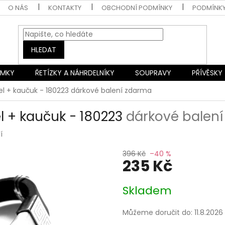
O NÁS
KONTAKTY
OBCHODNÍ PODMÍNKY
PODMÍNK
HLEDAT
AMKY
ŘETÍZKY A NÁHRDELNÍKY
SOUPRAVY
PŘÍVĚSKY
el + kaučuk - 180223
dárkové balení zdarma
l + kaučuk - 180223
dárkové balen
í
396 Kč
–40 %
235 Kč
Měrná
Skladem
cena:
Můžeme doručit do:
11.8.2026