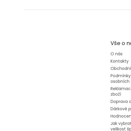
Z
á
p
a
t
Vše o 
í
O nás
Kontakty
Obchodní
Podmínky
osobních 
Reklamac
zboží
Doprava a
Dárkové 
Hodnocen
Jak vybra
velikost š