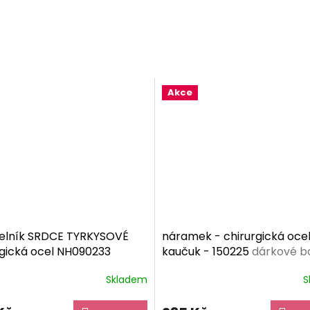
Akce
elník SRDCE TYRKYSOVÉ
náramek - chirurgická ocel
gická ocel NH090233
kaučuk - 150225
dárkové b
vé balení zdarma
zdarma
Skladem
S