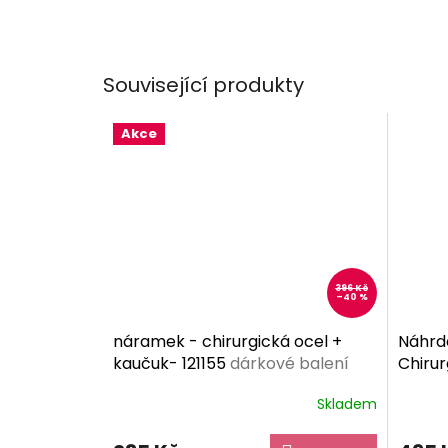
Související produkty
Akce
396 Kč
–40 %
náramek - chirurgická ocel +
Náhrd
kaučuk- 121155
dárkové balení
Chirur
zdarma
dárko
Skladem