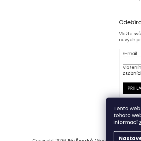
Odebíra
Vložte sv
nových p
E-mail
Vložení
osobníc
PŘIHLÁ
Tento web 
tohoto webu
informací
Nastave
Copyright 2026
Ráj Šperků
. Všechna práva vyhr