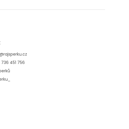
t
@
rajsperku.cz
 736 451 756
perků
erku_