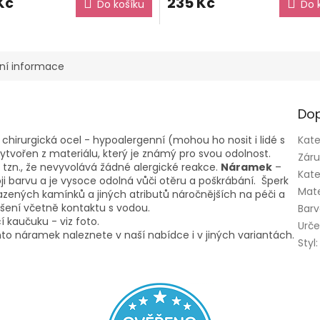
Kč
235 Kč
Do košíku
Do 
ní informace
Dop
- chirurgická ocel - hypoalergenní (mohou ho nosit i lidé s
Kate
vytvořen z materiálu, který je známý pro svou odolnost.
Zár
, tzn., že nevyvolává žádné alergické reakce.
Náramek
–
Kate
ji barvu a je vysoce odolná vůči otěru a poškrábání. Šperk
Mate
zených kamínků a jiných atributů náročnějších na péči a
ošení včetně kontaktu s vodou.
Bar
 kaučuku - viz foto.
Urče
to náramek naleznete v naší nabídce i v jiných variantách.
Styl
: