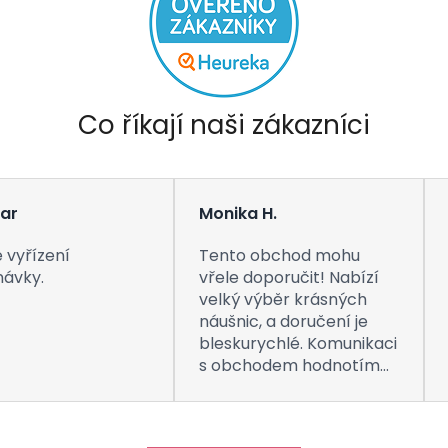
Co říkají naši zákazníci
ar
Monika H.
 vyřízení
Tento obchod mohu
návky.
vřele doporučit! Nabízí
velký výběr krásných
náušnic, a doručení je
bleskurychlé. Komunikaci
s obchodem hodnotím
taktéž na jedničku! Děkuji
za vše, a určitě se k vám
do obchodu ráda vrátím