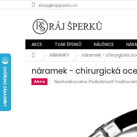
Přejít
shop@rajsperku.cz
na
obsah
AKCE
TVAR ŠPERKŮ
NÁUŠNICE
NÁR
Domů
NÁRAMKY
náramek - chirurgická oc
náramek - chirurgická oce
Průměrné
Neohodnoceno
Podrobnosti hodnocen
Akce
hodnocení
produktu
je
0,0
z
5
hvězdiček.