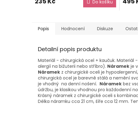
235 Kč
495 
Do košíku
Popis
Hodnocení
Diskuze
Ostat
Detailní popis produktu
Materiál - chirurgická ocel + kaučuk. Materiál 
alergií na bižuterii nebo stříbro).
Náramek
je 
Náramek
z chirurgické oceli je hypoalergenní
chirurgická ocel je barevně stálá a nemění svo
je vhodný na denní nošení.
Náramek
bez vsa
údržbu, je klasikou vhodnou pro každodenní n
Krásný náramek z chirurgické oceli s kombinací
Délka náramku cca 21 cm, šíře cca 12 mm. Ten