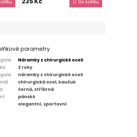
235 Kč
košíku
Do košíku
lňkové parametry
gorie
:
Náramky z chirurgické oceli
uka
:
2 roky
gorie
:
náramky z chirurgické oceli
riál
:
chirurgická ocel, kaučuk
va
:
černá, stříbrná
ní
:
pánské
elegantní, sportovní