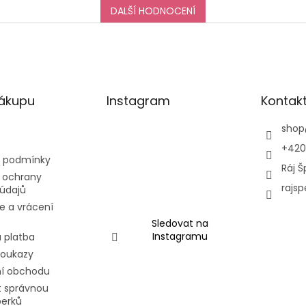
:-)
DALŠÍ HODNOCENÍ
nákupu
Instagram
Kontak
shop
+420
 podmínky
Ráj Š
 ochrany
rajsp
údajů
e a vrácení
Sledovat na
Instagramu
 platba
poukazy
í obchodu
t správnou
perků