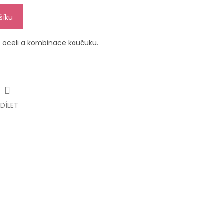
šíku
é oceli a kombinace kaučuku.
SDÍLET