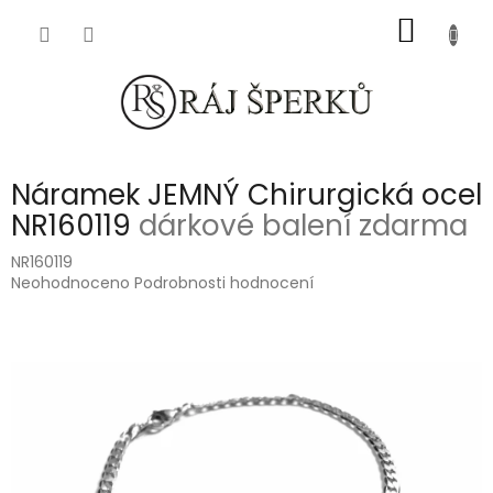
Přejít
NÁKUP
na
obsah
KOŠÍK
Náramek JEMNÝ Chirurgická ocel
NR160119
dárkové balení zdarma
NR160119
Průměrné
Neohodnoceno
Podrobnosti hodnocení
hodnocení
produktu
je
0,0
z
5
hvězdiček.