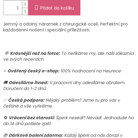
Přidat do košíku
Jemný a odolný náramek z chirurgické oceli. Perfektní pro
každodenní nošení i speciální příležitosti.
💬
Krásnější než na fotce:
To neříkáme my, ale naši zákazníci
ve svých recenzích.
⭐
Ověřený český e-shop:
100% hodnocení na Heurece
🚚
Odesíláme ihned:
V pracovní dny odesíláme obratem.
Doručení do 1-2 dnů.
✅
Česká podpora:
Nějaký problém? Jsme tu pro vás v
češtině a vše vyřešíme.
🔄
Vrácení bez starostí:
Šperk nesedí? Nevadí. Jednoduše ho
do 14 dnů pošlete zpět.
🎁
Dárkové balení zdarma:
Každý šperk od nás dorazí v