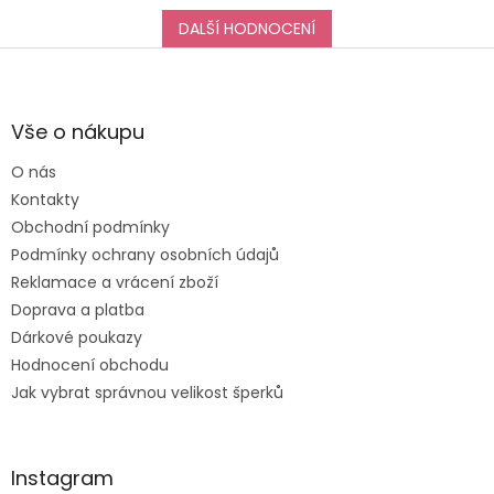
obchodem hodnotím
taktéž na jedničku!
DALŠÍ HODNOCENÍ
Děkuji za vše, a určitě
Z
se k vám do obchodu
á
ráda vrátím :-)
p
a
Vše o nákupu
t
O nás
í
Kontakty
Obchodní podmínky
Podmínky ochrany osobních údajů
Reklamace a vrácení zboží
Doprava a platba
Dárkové poukazy
Hodnocení obchodu
Jak vybrat správnou velikost šperků
Instagram