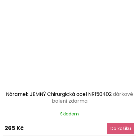
Náramek JEMNÝ Chirurgická ocel NR150402
dárkové
balení zdarma
Skladem
265 Kč
Do košíku