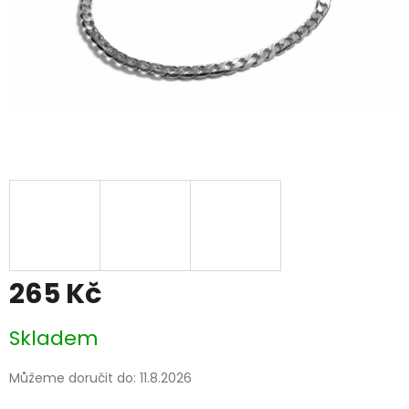
265 Kč
Měrná
Skladem
cena:
Můžeme doručit do:
11.8.2026