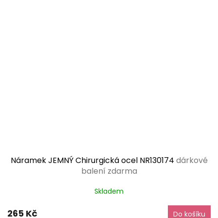
Náramek JEMNÝ Chirurgická ocel NR130174
dárkové
balení zdarma
Skladem
265 Kč
Do košíku