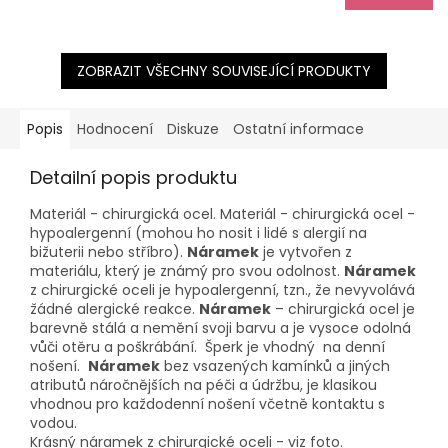
ZOBRAZIT VŠECHNY SOUVISEJÍCÍ PRODUKTY
Popis
Hodnocení
Diskuze
Ostatní informace
Detailní popis produktu
Materiál - chirurgická ocel. Materiál - chirurgická ocel -
hypoalergenní (mohou ho nosit i lidé s alergií na
bižuterii nebo stříbro).
Náramek
je vytvořen z
materiálu, který je známý pro svou odolnost.
Náramek
z chirurgické oceli je hypoalergenní, tzn., že nevyvolává
žádné alergické reakce.
Náramek
– chirurgická ocel je
barevně stálá a nemění svoji barvu a je vysoce odolná
vůči otěru a poškrábání. Šperk je vhodný na denní
nošení.
Náramek
bez vsazených kamínků a jiných
atributů náročnějších na péči a údržbu, je klasikou
vhodnou pro každodenní nošení včetně kontaktu s
vodou.
Krásný náramek z chirurgické oceli - viz foto.