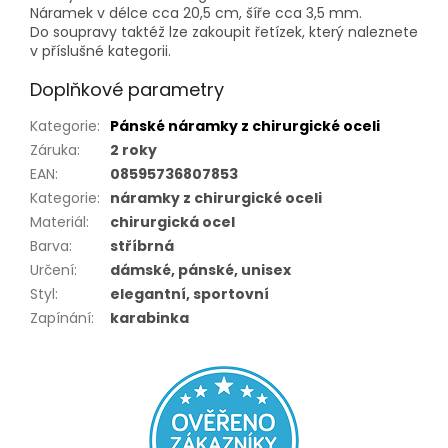
Náramek v délce cca 20,5 cm, šíře cca 3,5 mm.
Do soupravy taktéž lze zakoupit řetízek, který naleznete
v příslušné kategorii.
Doplňkové parametry
Kategorie
:
Pánské náramky z chirurgické oceli
Záruka
:
2 roky
EAN
:
08595736807853
Kategorie
:
náramky z chirurgické oceli
Materiál
:
chirurgická ocel
Barva
:
stříbrná
Určení
:
dámské, pánské, unisex
Styl
:
elegantní, sportovní
Zapínání
:
karabinka