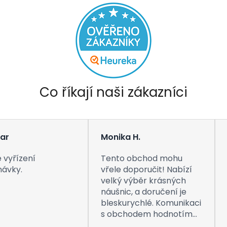
Co říkají naši zákazníci
ar
Monika H.
 vyřízení
Tento obchod mohu
návky.
vřele doporučit! Nabízí
velký výběr krásných
náušnic, a doručení je
bleskurychlé. Komunikaci
s obchodem hodnotím
taktéž na jedničku! Děkuji