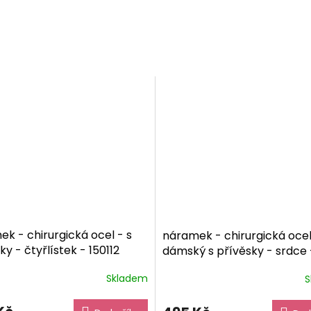
k - chirurgická ocel - s
náramek - chirurgická ocel
ky - čtyřlístek - 150112
dámský s přívěsky - srdce 
vé balení zdarma
130176
dárkové balaní zda
Skladem
S