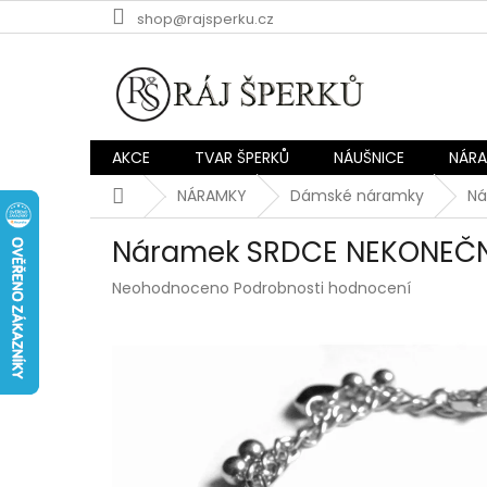
Přejít
shop@rajsperku.cz
na
obsah
AKCE
TVAR ŠPERKŮ
NÁUŠNICE
NÁR
Domů
NÁRAMKY
Dámské náramky
Ná
Náramek SRDCE NEKONEČNO
Průměrné
Neohodnoceno
Podrobnosti hodnocení
hodnocení
produktu
je
0,0
z
5
hvězdiček.