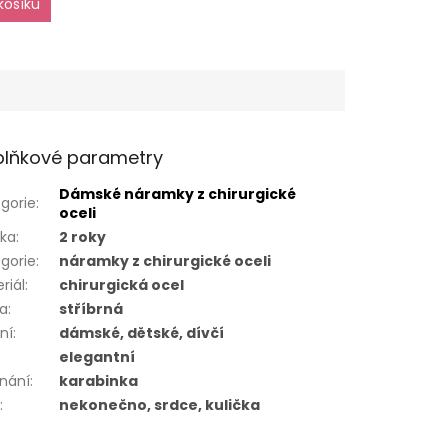
košíku
lňkové parametry
Dámské náramky z chirurgické
gorie
:
oceli
uka
:
2 roky
gorie
:
náramky z chirurgické oceli
riál
:
chirurgická ocel
va
:
stříbrná
ní
:
dámské, dětské, dívčí
elegantní
nání
:
karabinka
r
:
nekonečno, srdce, kulička