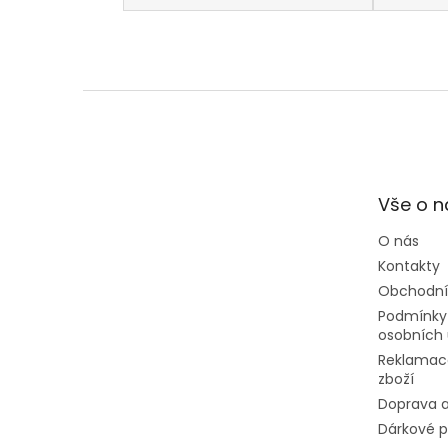
Z
á
p
a
t
Vše o 
í
O nás
Kontakty
Obchodní
Podmínky
osobních 
Reklamac
zboží
Doprava a
Dárkové 