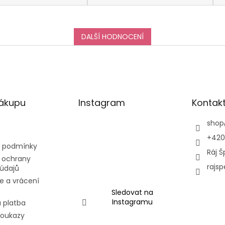
za vše, a určitě se k vám
do obchodu ráda vrátím
:-)
DALŠÍ HODNOCENÍ
nákupu
Instagram
Kontak
shop
+420
 podmínky
Ráj Š
 ochrany
rajsp
údajů
e a vrácení
Sledovat na
Instagramu
 platba
poukazy