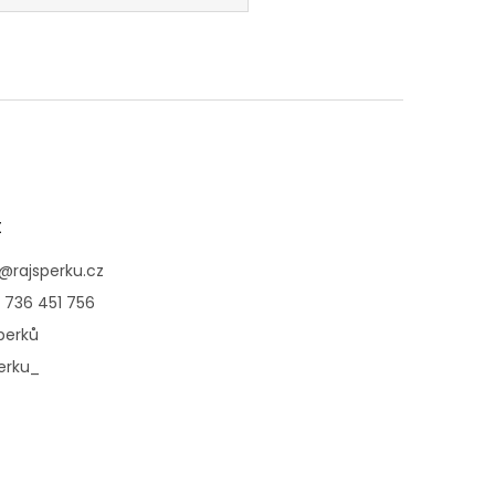
t
@
rajsperku.cz
 736 451 756
perků
erku_