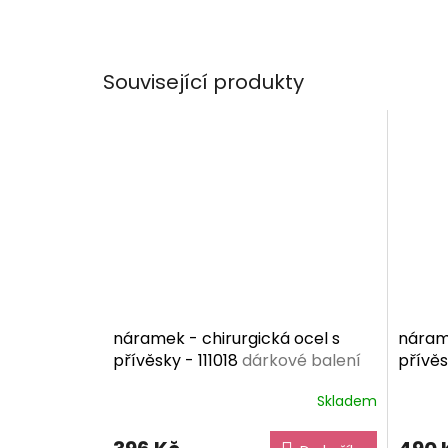
Související produkty
náramek - chirurgická ocel s
nárame
přívěsky - 111018
dárkové balení
přívěs
zdarma
dárko
Skladem