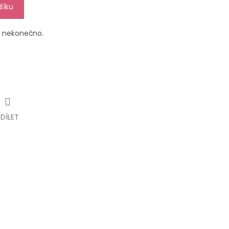
šíku
- nekonečno.
SDÍLET