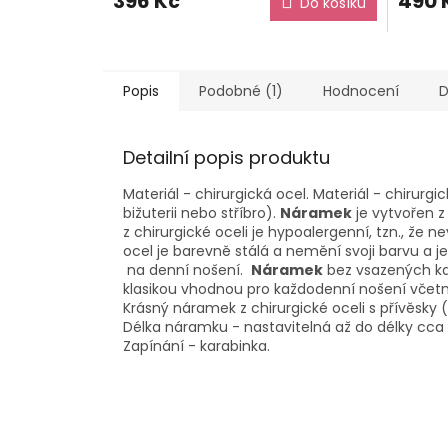
396 Kč
490 
Do košíku
Popis
Podobné (1)
Hodnocení
D
Detailní popis produktu
Materiál - chirurgická ocel. Materiál - chirurgi
bižuterii nebo stříbro).
Náramek
je vytvořen z
z chirurgické oceli je hypoalergenní, tzn., že 
ocel je barevně stálá a nemění svoji barvu a j
na denní nošení.
Náramek
bez vsazených kam
klasikou vhodnou pro každodenní nošení včetn
Krásný náramek z chirurgické oceli s přívěsky (
Délka náramku - nastavitelná až do délky cca 
Zapínání - karabinka.