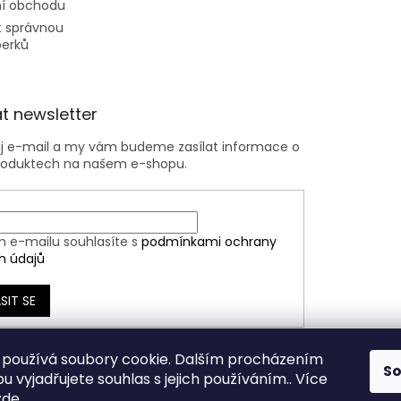
í obchodu
t správnou
perků
t newsletter
ůj e-mail a my vám budeme zasílat informace o
roduktech na našem e-shopu.
m e-mailu souhlasíte s
podmínkami ochrany
h údajů
SIT SE
používá soubory cookie. Dalším procházením
S
 vyjadřujete souhlas s jejich používáním.. Více
zde
.