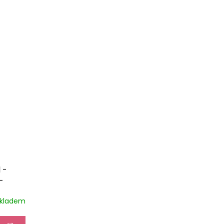
 -
-
rma
kladem