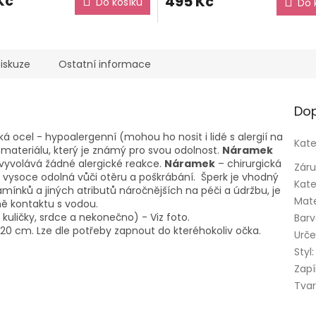
Kč
495 Kč
Do košíku
Do 
iskuze
Ostatní informace
Dop
cká ocel - hypoalergenní (mohou ho nosit i lidé s alergií na
Kate
 materiálu, který je známý pro svou odolnost.
Náramek
nevyvolává žádné alergické reakce.
Náramek
– chirurgická
Zár
e vysoce odolná vůči otěru a poškrábání. Šperk je vhodný
Kate
ínků a jiných atributů náročnějších na péči a údržbu, je
Mate
ě kontaktu s vodou.
 kuličky, srdce a nekonečno) - Viz foto.
Bar
20 cm. Lze dle potřeby zapnout do kteréhokoliv očka.
Urče
Styl
:
Zapí
Tva