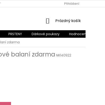
Y OCHRANY OSOBNÍCH ÚDAJŮ
REKLAMACE A VRÁCENÍ ZBOŽÍ
Přihlášení
NÁKUPNÍ
Prázdný košík
KOŠÍK
PRSTENY
Dárkové poukazy
Hodnocení obchodu
laní zdarma
ové balaní zdarma
NR140922