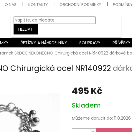
O NÁS
KONTAKTY
OBCHODNÍ PODMÍNKY
PODMÍNK
HLEDAT
AMKY
ŘETÍZKY A NÁHRDELNÍKY
SOUPRAVY
PŘÍVĚSKY
ramek SRDCE NEKONEČNO Chirurgická ocel NR140922
dárkové ba
 Chirurgická ocel NR140922
dárk
495 Kč
Měrná
Skladem
cena:
Můžeme doručit do:
11.8.2026