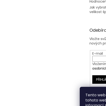
Hodnocen
Jak vybra
velikost š
Odebíra
Vložte sv
nových p
E-mail
Vložení
osobníc
PŘIHLÁ
Tento web 
tohoto webu
informací