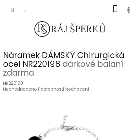
Přejít
NÁKUP
na
obsah
KOŠÍK
Náramek DÁMSKÝ Chirurgická
ocel NR220198
dárkové balaní
zdarma
NR220198
Průměrné
Neohodnoceno
Podrobnosti hodnocení
hodnocení
produktu
je
0,0
z
5
hvězdiček.