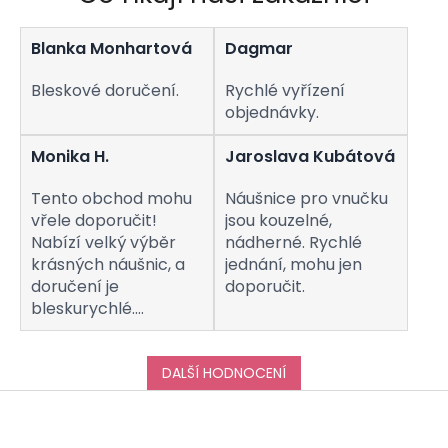
Blanka Monhartová
Dagmar
Bleskové doručení.
Rychlé vyřízení
objednávky.
Monika H.
Jaroslava Kubátová
Tento obchod mohu
Náušnice pro vnučku
vřele doporučit!
jsou kouzelné,
Nabízí velký výběr
nádherné. Rychlé
krásných náušnic, a
jednání, mohu jen
doručení je
doporučit.
bleskurychlé.
Komunikaci s
obchodem hodnotím
taktéž na jedničku!
DALŠÍ HODNOCENÍ
Děkuji za vše, a určitě
Z
se k vám do obchodu
á
ráda vrátím :-)
p