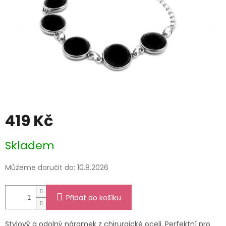
419 Kč
Měrná
Skladem
cena:
Můžeme doručit do:
10.8.2026
Přidat do košíku
Stylový a odolný náramek z chirurgické oceli. Perfektní pro