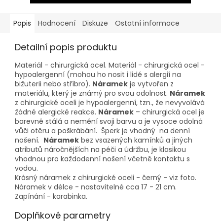
Popis
Hodnocení
Diskuze
Ostatní informace
Detailní popis produktu
Materiál - chirurgická ocel. Materiál - chirurgická ocel -
hypoalergenní (mohou ho nosit i lidé s alergií na
bižuterii nebo stříbro).
Náramek
je vytvořen z
materiálu, který je známý pro svou odolnost.
Náramek
z chirurgické oceli je hypoalergenní, tzn., že nevyvolává
žádné alergické reakce.
Náramek
– chirurgická ocel je
barevně stálá a nemění svoji barvu a je vysoce odolná
vůči otěru a poškrábání. Šperk je vhodný na denní
nošení.
Náramek
bez vsazených kamínků a jiných
atributů náročnějších na péči a údržbu, je klasikou
vhodnou pro každodenní nošení včetně kontaktu s
vodou.
Krásný náramek z chirurgické oceli - černý - viz foto.
Náramek v délce - nastavitelné cca 17 - 21 cm.
Zapínání - karabinka.
Doplňkové parametry