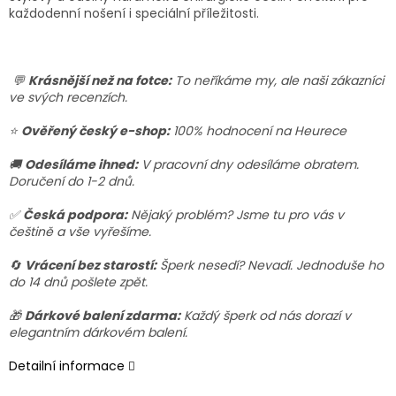
každodenní nošení i speciální příležitosti.
💬
Krásnější než na fotce:
To neříkáme my, ale naši zákazníci
ve svých recenzích.
⭐
Ověřený český e-shop:
100% hodnocení na Heurece
🚚
Odesíláme ihned:
V pracovní dny odesíláme obratem.
Doručení do 1-2 dnů.
✅
Česká podpora:
Nějaký problém? Jsme tu pro vás v
češtině a vše vyřešíme.
🔄
Vrácení bez starostí:
Šperk nesedí? Nevadí. Jednoduše ho
do 14 dnů pošlete zpět.
🎁
Dárkové balení zdarma:
Každý šperk od nás dorazí v
elegantním dárkovém balení.
Detailní informace