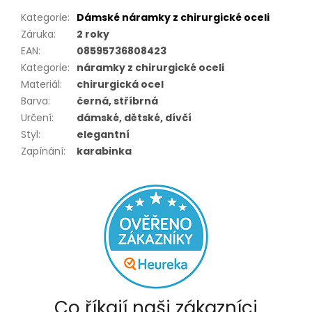
Kategorie
:
Dámské náramky z chirurgické oceli
Záruka
:
2 roky
EAN
:
08595736808423
Kategorie
:
náramky z chirurgické oceli
Materiál
:
chirurgická ocel
Barva
:
černá, stříbrná
Určení
:
dámské, dětské, dívčí
Styl
:
elegantní
Zapínání
:
karabinka
Co říkají naši zákazníci