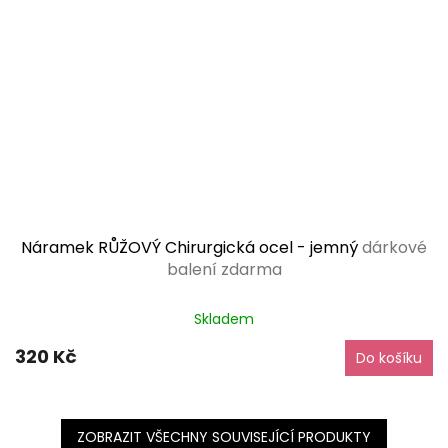
Náramek RŮŽOVÝ Chirurgická ocel - jemný
dárkové
balení zdarma
Průměrné
Skladem
hodnocení
produktu
320 Kč
Do košíku
je
5,0
z
5
hvězdiček.
ZOBRAZIT VŠECHNY SOUVISEJÍCÍ PRODUKTY