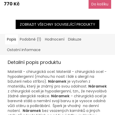
770 Kč
Do košíku
ZOBRAZIT VŠECHNY SOUVISEJÍCÍ PRODUKTY
Popis
Podobné (1)
Hodnocení
Diskuze
Ostatní informace
Detailní popis produktu
Materiál - chirurgická ocel. Materiál - chirurgická ocel -
hypoalergenní (mohou ho nosit i lidé s alergií na
bižuterii nebo stříbro).
Náramek
je vytvořen z
materiálu, který je známý pro svou odolnost.
Náramek
z chirurgické oceli je hypoalergenní, tzn., že nevyvolává
žádné alergické reakce.
Náramek
– chirurgická ocel je
barevně stálá a nemění svoji barvu a je vysoce odolná
vůči otěru a poškrábání. Šperk je vhodný na denní
nošení.
Náramek
bez vsazených kamínků a jiných