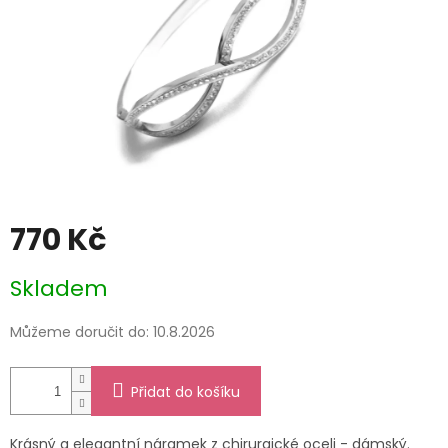
770 Kč
Měrná
Skladem
cena:
Můžeme doručit do:
10.8.2026
Přidat do košíku
Krásný a elegantní náramek z chirurgické oceli - dámský.