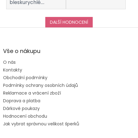
bleskurychlé.
Komunikaci s
obchodem hodnotím
taktéž na jedničku!
DALŠÍ HODNOCENÍ
Děkuji za vše, a určitě
Z
se k vám do obchodu
á
ráda vrátím :-)
p
a
Vše o nákupu
t
O nás
í
Kontakty
Obchodní podmínky
Podmínky ochrany osobních údajů
Reklamace a vrácení zboží
Doprava a platba
Dárkové poukazy
Hodnocení obchodu
Jak vybrat správnou velikost šperků