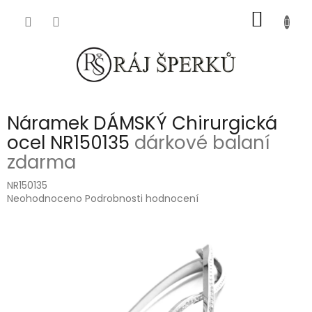
Přejít
NÁKUP
na
obsah
KOŠÍK
Náramek DÁMSKÝ Chirurgická
ocel NR150135
dárkové balaní
zdarma
NR150135
Průměrné
Neohodnoceno
Podrobnosti hodnocení
hodnocení
produktu
je
0,0
z
5
hvězdiček.