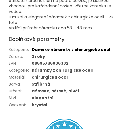
atributů náročnějších na péči a údržbu, je klasikou
vhodnou pro každodenní nošení včetně kontaktu s
vodou.
Luxusní a elegantní náramek z chirurgické oceli - viz
foto
Vnitřní průměr náramku cca 58 - 48 mm.
Doplňkové parametry
Kategorie
:
Dámské náramky z chirurgické oceli
Záruka
:
2 roky
EAN
:
08595736806382
Kategorie
:
náramky z chirurgické oceli
Materiál
:
chirurgická ocel
Barva
:
stříbrná
Určení
:
dámské, dětské, dívčí
Styl
:
elegantní
Osazení
:
krystal