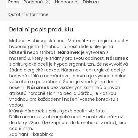
Popis
Podobné (3)
Hodnocení
Diskuze
Ostatní informace
Detailní popis produktu
Materiál - chirurgická ocel. Materiál - chirurgická ocel -
hypoalergenní (mohou ho nosit i lidé s alergií na
bižuterii nebo stříbro).
Náramek
je vytvořen z
materiálu, který je známý pro svou odolnost.
Náramek
z chirurgické oceli je hypoalergenní, tzn., že nevyvolává
žádné alergické reakce. Náramek – chirurgická ocel je
barevně stálá a nemění svoji barvu a je vysoce odolná
vůči otěru a poškrábání. Šperk je vhodný na denní
nošení.
Náramek
bez vsazených kamínků a jiných
atributů náročnějších na péči a údržbu, je klasikou
vhodnou pro každodenní nošení včetně kontaktu s
vodou.
Krásný náramek z chirurgické oceli - viz foto.
Délka náramku z chirurgické oceli - nastavitelná - až
do délky 22cm (lze zapnout do kteréhokoliv očka), šíře
cca 8 mm.
Zapínání - karabinka.