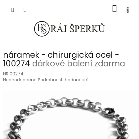
Přejít
NÁKUP
na
obsah
KOŠÍK
náramek - chirurgická ocel -
100274
dárkové balení zdarma
NR100274
Průměrné
Neohodnoceno
Podrobnosti hodnocení
hodnocení
produktu
je
0,0
z
5
hvězdiček.