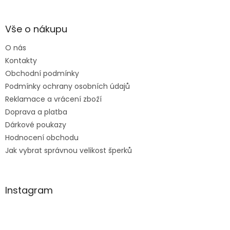
se k vám do obchodu
á
ráda vrátím :-)
p
a
Vše o nákupu
t
O nás
í
Kontakty
Obchodní podmínky
Podmínky ochrany osobních údajů
Reklamace a vrácení zboží
Doprava a platba
Dárkové poukazy
Hodnocení obchodu
Jak vybrat správnou velikost šperků
Instagram