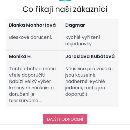
Co říkají naši zákazníci
Blanka Monhartová
Dagmar
Bleskové doručení.
Rychlé vyřízení
objednávky.
Monika H.
Jaroslava Kubátová
Tento obchod mohu
Náušnice pro vnučku
vřele doporučit!
jsou kouzelné,
Nabízí velký výběr
nádherné. Rychlé
krásných náušnic, a
jednání, mohu jen
doručení je
doporučit.
bleskurychlé.
Komunikaci s
obchodem hodnotím
taktéž na jedničku!
DALŠÍ HODNOCENÍ
Děkuji za vše, a určitě
Z