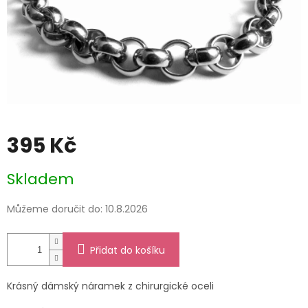
395 Kč
Měrná
Skladem
cena:
Můžeme doručit do:
10.8.2026
Přidat do košíku
Krásný dámský náramek z chirurgické oceli