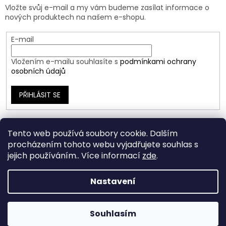
Vložte svůj e-mail a my vám budeme zasílat informace o
nových produktech na našem e-shopu.
E-mail
Vložením e-mailu souhlasíte s
podmínkami ochrany
osobních údajů
PŘIHLÁSIT SE
Tento web používá soubory cookie. Dalším
procházením tohoto webu vyjadřujete souhlas s
jejich používáním.. Více informací
zde
.
Nastavení
Vytvořil Shoptet
Souhlasím
Copyright 2026
Ráj Šperků
. Všechna práva vyhrazena.