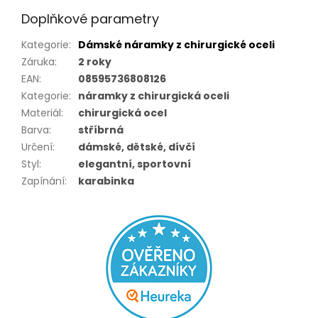
Doplňkové parametry
Kategorie
:
Dámské náramky z chirurgické oceli
Záruka
:
2 roky
EAN
:
08595736808126
Kategorie
:
náramky z chirurgická oceli
Materiál
:
chirurgická ocel
Barva
:
stříbrná
Určení
:
dámské, dětské, dívčí
Styl
:
elegantní, sportovní
Zapínání
:
karabinka