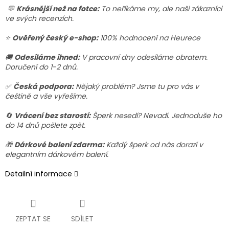
💬
Krásnější než na fotce:
To neříkáme my, ale naši zákazníci
ve svých recenzích.
⭐
Ověřený český e-shop:
100% hodnocení na Heurece
🚚
Odesíláme ihned:
V pracovní dny odesíláme obratem.
Doručení do 1-2 dnů.
✅
Česká podpora:
Nějaký problém? Jsme tu pro vás v
češtině a vše vyřešíme.
🔄
Vrácení bez starostí:
Šperk nesedí? Nevadí. Jednoduše ho
do 14 dnů pošlete zpět.
🎁
Dárkové balení zdarma:
Každý šperk od nás dorazí v
elegantním dárkovém balení.
Detailní informace
ZEPTAT SE
SDÍLET