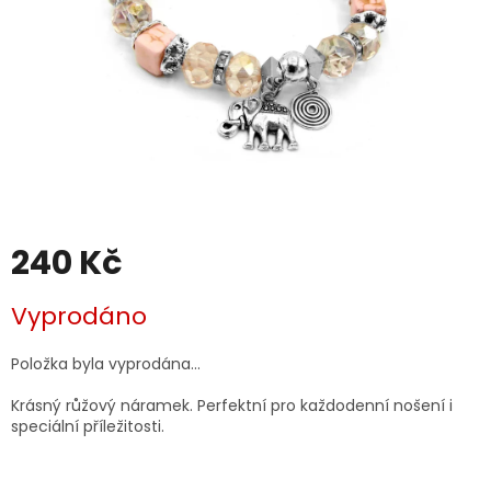
240 Kč
Měrná
Vyprodáno
cena:
Položka byla vyprodána…
Krásný růžový náramek. Perfektní pro každodenní nošení i
speciální příležitosti.