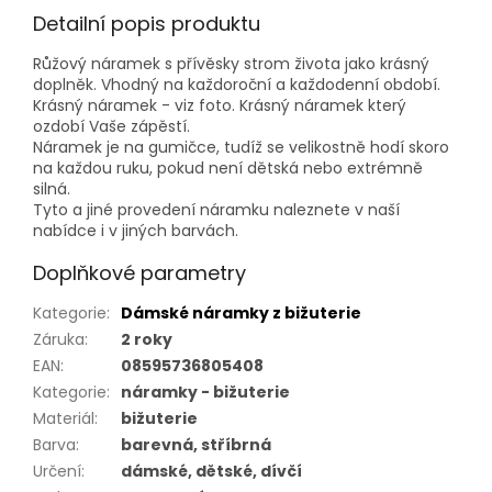
Detailní popis produktu
Růžový náramek s přívěsky strom života jako krásný
doplněk. Vhodný na každoroční a každodenní období.
Krásný náramek - viz foto. Krásný náramek který
ozdobí Vaše zápěstí.
Náramek je na gumičce, tudíž se velikostně hodí skoro
na každou ruku, pokud není dětská nebo extrémně
silná.
Tyto a jiné provedení náramku naleznete v naší
nabídce i v jiných barvách.
Doplňkové parametry
Kategorie
:
Dámské náramky z bižuterie
Záruka
:
2 roky
EAN
:
08595736805408
Kategorie
:
náramky - bižuterie
Materiál
:
bižuterie
Barva
:
barevná, stříbrná
Určení
:
dámské, dětské, dívčí