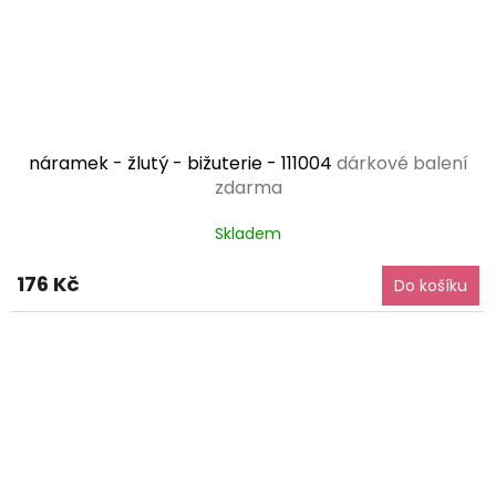
náramek - žlutý - bižuterie - 111004
dárkové balení
zdarma
Skladem
176 Kč
Do košíku