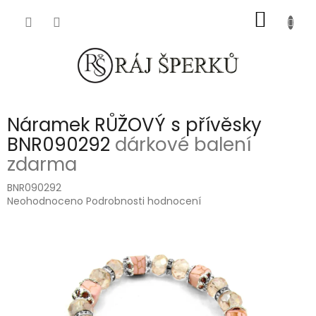
Přejít
NÁKUP
na
obsah
KOŠÍK
Náramek RŮŽOVÝ s přívěsky
BNR090292
dárkové balení
zdarma
BNR090292
Průměrné
Neohodnoceno
Podrobnosti hodnocení
hodnocení
produktu
je
0,0
z
5
hvězdiček.