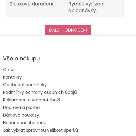
Bleskové doručení.
Rychlé vyřízení
objednávky.
DALŠÍ HODNOCENÍ
Z
á
p
a
Vše o nákupu
t
O nás
í
Kontakty
Obchodní podmínky
Podmínky ochrany osobních údajů
Reklamace a vrácení zboží
Doprava a platba
Dárkové poukazy
Hodnocení obchodu
Jak vybrat správnou velikost šperků