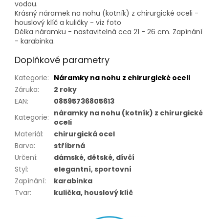
vodou.
Krásný náramek na nohu (kotník) z chirurgické oceli -
houslový klíč a kuličky - viz foto
Délka náramku - nastavitelná cca 21 - 26 cm. Zapínání
- karabinka.
Doplňkové parametry
Kategorie
:
Náramky na nohu z chirurgické oceli
Záruka
:
2 roky
EAN
:
08595736805613
náramky na nohu (kotník) z chirurgické
Kategorie
:
oceli
Materiál
:
chirurgická ocel
Barva
:
stříbrná
Určení
:
dámské, dětské, dívčí
Styl
:
elegantní, sportovní
Zapínání
:
karabinka
Tvar
:
kulička, houslový klíč