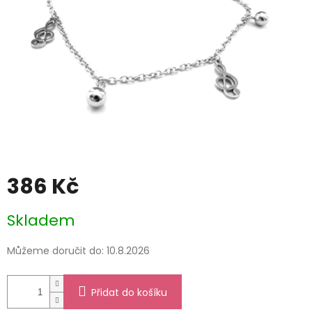
386 Kč
Měrná
Skladem
cena:
Můžeme doručit do:
10.8.2026
Přidat do košíku