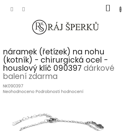
Přejít
NÁKUP
na
obsah
KOŠÍK
náramek (řetízek) na nohu
(kotník) - chirurgická ocel -
houslový klíč 090397
dárkové
balení zdarma
NK090397
Průměrné
Neohodnoceno
Podrobnosti hodnocení
hodnocení
produktu
je
0,0
z
5
hvězdiček.