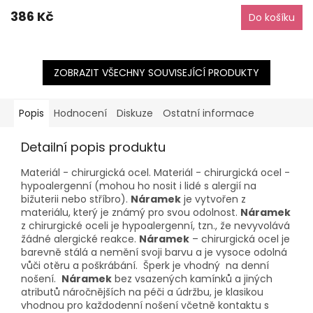
386 Kč
Do košíku
ZOBRAZIT VŠECHNY SOUVISEJÍCÍ PRODUKTY
Popis
Hodnocení
Diskuze
Ostatní informace
Detailní popis produktu
Materiál - chirurgická ocel. Materiál - chirurgická ocel -
hypoalergenní (mohou ho nosit i lidé s alergií na
bižuterii nebo stříbro).
Náramek
je vytvořen z
materiálu, který je známý pro svou odolnost.
Náramek
z chirurgické oceli je hypoalergenní, tzn., že nevyvolává
žádné alergické reakce.
Náramek
– chirurgická ocel je
barevně stálá a nemění svoji barvu a je vysoce odolná
vůči otěru a poškrábání. Šperk je vhodný na denní
nošení.
Náramek
bez vsazených kamínků a jiných
atributů náročnějších na péči a údržbu, je klasikou
vhodnou pro každodenní nošení včetně kontaktu s