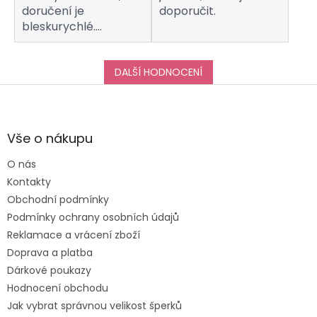
doručení je
doporučit.
bleskurychlé.
Komunikaci s
obchodem hodnotím
taktéž na jedničku!
DALŠÍ HODNOCENÍ
Děkuji za vše, a určitě
Z
se k vám do obchodu
á
ráda vrátím :-)
p
a
Vše o nákupu
t
O nás
í
Kontakty
Obchodní podmínky
Podmínky ochrany osobních údajů
Reklamace a vrácení zboží
Doprava a platba
Dárkové poukazy
Hodnocení obchodu
Jak vybrat správnou velikost šperků