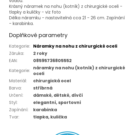
vodou.
Krásný náramek na nohu (kotník) z chirurgické oceli -
tlapky a kuličky - viz foto
Délka náramku - nastavitelná cca 21 - 26 cm. Zapínání
- karabinka.
Doplňkové parametry
Kategorie
:
Náramky na nohu z chirurgické oceli
Záruka
:
2 roky
EAN
:
08595736805552
náramky na nohu (kotník) z chirurgické
Kategorie
:
oceli
Materiál
:
chirurgická ocel
Barva
:
stříbrná
Určení
:
dámské, dětské, dívčí
Styl
:
elegantní, sportovní
Zapínání
:
karabinka
Tvar
:
tlapka, kulička