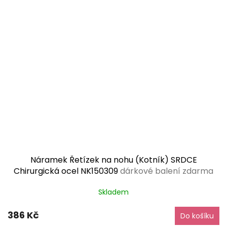
Náramek Řetízek na nohu (Kotník) SRDCE
Chirurgická ocel NK150309
dárkové balení zdarma
Skladem
386 Kč
Do košíku