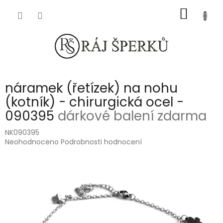
Přejít
NÁKUP
na
obsah
KOŠÍK
náramek (řetízek) na nohu
(kotník) - chirurgická ocel -
090395
dárkové balení zdarma
NK090395
Průměrné
Neohodnoceno
Podrobnosti hodnocení
hodnocení
produktu
je
0,0
z
5
hvězdiček.