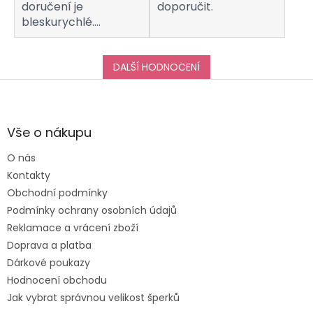
doručení je
doporučit.
bleskurychlé.
Komunikaci s
obchodem hodnotím
taktéž na jedničku!
DALŠÍ HODNOCENÍ
Děkuji za vše, a určitě
Z
se k vám do obchodu
á
ráda vrátím :-)
p
a
Vše o nákupu
t
O nás
í
Kontakty
Obchodní podmínky
Podmínky ochrany osobních údajů
Reklamace a vrácení zboží
Doprava a platba
Dárkové poukazy
Hodnocení obchodu
Jak vybrat správnou velikost šperků