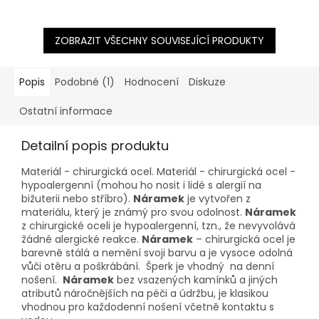
ZOBRAZIT VŠECHNY SOUVISEJÍCÍ PRODUKTY
Popis
Podobné (1)
Hodnocení
Diskuze
Ostatní informace
Detailní popis produktu
Materiál - chirurgická ocel. Materiál - chirurgická ocel -
hypoalergenní (mohou ho nosit i lidé s alergií na
bižuterii nebo stříbro).
Náramek
je vytvořen z
materiálu, který je známý pro svou odolnost.
Náramek
z chirurgické oceli je hypoalergenní, tzn., že nevyvolává
žádné alergické reakce.
Náramek
– chirurgická ocel je
barevně stálá a nemění svoji barvu a je vysoce odolná
vůči otěru a poškrábání. Šperk je vhodný na denní
nošení.
Náramek
bez vsazených kamínků a jiných
atributů náročnějších na péči a údržbu, je klasikou
vhodnou pro každodenní nošení včetně kontaktu s