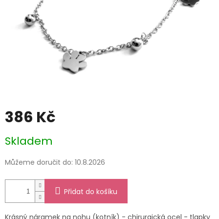
386 Kč
Měrná
Skladem
cena:
Můžeme doručit do:
10.8.2026
Přidat do košíku
Krásný náramek na nohu (kotník) - chirurgická ocel - tlapky