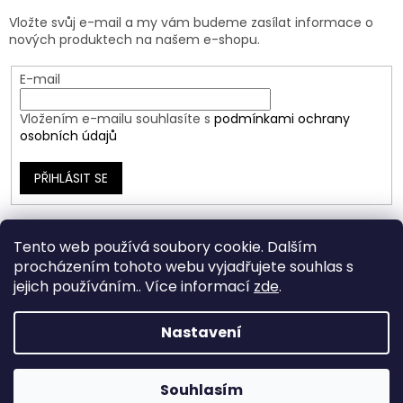
Vložte svůj e-mail a my vám budeme zasílat informace o
nových produktech na našem e-shopu.
E-mail
Vložením e-mailu souhlasíte s
podmínkami ochrany
osobních údajů
PŘIHLÁSIT SE
Tento web používá soubory cookie. Dalším
procházením tohoto webu vyjadřujete souhlas s
jejich používáním.. Více informací
zde
.
Nastavení
Vytvořil Shoptet
Souhlasím
Copyright 2026
Ráj Šperků
. Všechna práva vyhrazena.