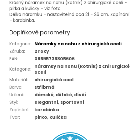
Krásný náramek na nohu (kotník) z chirurgické oceli -
pírka a kuličky - viz foto
Délka náramku - nastavitelná cca 21 - 26 cm. Zapínání
- karabinka.
Doplňkové parametry
Kategorie
:
Náramky na nohu z chirurgické oceli
Záruka
:
2 roky
EAN
:
08595736805606
náramky na nohu (kotník) z chirurgické
Kategorie
:
oceli
Materiál
:
chirurgická ocel
Barva
:
stříbrná
Určení
:
dámské, dětské, dívčí
Styl
:
elegantní, sportovní
Zapínání
:
karabinka
Tvar
:
pírko, kulička