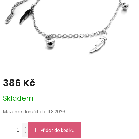
386 Kč
Měrná
Skladem
cena:
Můžeme doručit do:
11.8.2026
Přidat do košíku