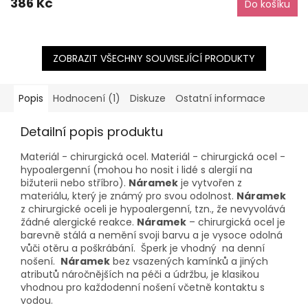
386 Kč
Do košíku
ZOBRAZIT VŠECHNY SOUVISEJÍCÍ PRODUKTY
Popis
Hodnocení (1)
Diskuze
Ostatní informace
Detailní popis produktu
Materiál - chirurgická ocel. Materiál - chirurgická ocel -
hypoalergenní (mohou ho nosit i lidé s alergií na
bižuterii nebo stříbro).
Náramek
je vytvořen z
materiálu, který je známý pro svou odolnost.
Náramek
z chirurgické oceli je hypoalergenní, tzn., že nevyvolává
žádné alergické reakce.
Náramek
– chirurgická ocel je
barevně stálá a nemění svoji barvu a je vysoce odolná
vůči otěru a poškrábání. Šperk je vhodný na denní
nošení.
Náramek
bez vsazených kamínků a jiných
atributů náročnějších na péči a údržbu, je klasikou
vhodnou pro každodenní nošení včetně kontaktu s
vodou.