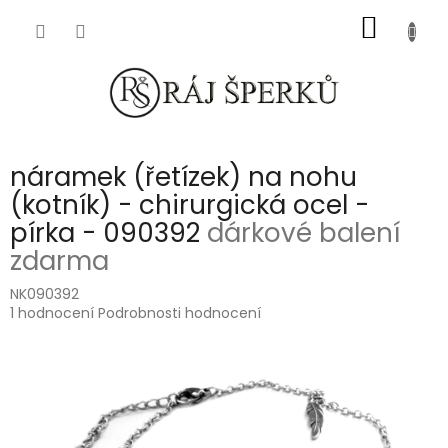
Přejít
NÁKUP
na
obsah
KOŠÍK
náramek (řetízek) na nohu
(kotník) - chirurgická ocel -
pírka - 090392
dárkové balení
zdarma
NK090392
Průměrné
1 hodnocení
Podrobnosti hodnocení
hodnocení
produktu
je
5,0
z
5
hvězdiček.