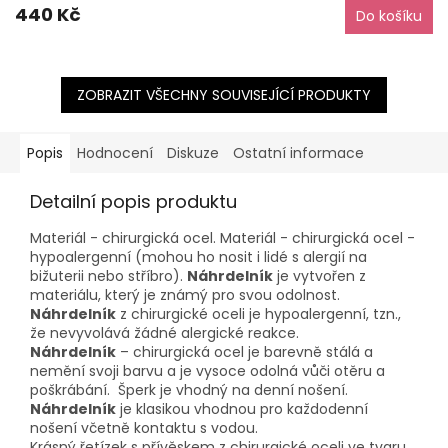
440 Kč
Do košíku
ZOBRAZIT VŠECHNY SOUVISEJÍCÍ PRODUKTY
Popis
Hodnocení
Diskuze
Ostatní informace
Detailní popis produktu
Materiál - chirurgická ocel. Materiál - chirurgická ocel -
hypoalergenní (mohou ho nosit i lidé s alergií na
bižuterii nebo stříbro).
Náhrdelník
je vytvořen z
materiálu, který je známý pro svou odolnost.
Náhrdelník
z chirurgické oceli je hypoalergenní, tzn.,
že nevyvolává žádné alergické reakce.
Náhrdelník
– chirurgická ocel je barevně stálá a
nemění svoji barvu a je vysoce odolná vůči otěru a
poškrábání. Šperk je vhodný na denní nošení.
Náhrdelník
je klasikou vhodnou pro každodenní
nošení včetně kontaktu s vodou.
Krásný řetízek s přívěskem z chirurgické oceli ve tvaru