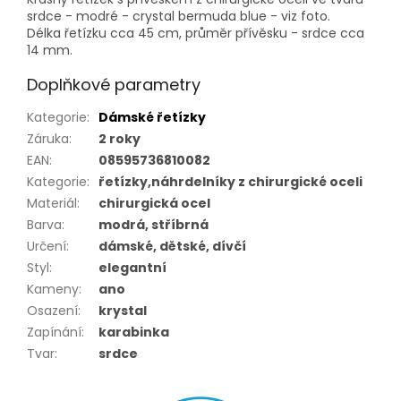
srdce - modré - crystal bermuda blue - viz foto.
Délka řetízku cca 45 cm, průměr přívěsku - srdce cca
14 mm.
Doplňkové parametry
Kategorie
:
Dámské řetízky
Záruka
:
2 roky
EAN
:
08595736810082
Kategorie
:
řetízky,náhrdelníky z chirurgické oceli
Materiál
:
chirurgická ocel
Barva
:
modrá, stříbrná
Určení
:
dámské, dětské, dívčí
Styl
:
elegantní
Kameny
:
ano
Osazení
:
krystal
Zapínání
:
karabinka
Tvar
:
srdce