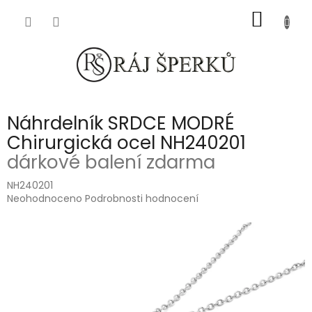
Přejít
NÁKUP
na
obsah
KOŠÍK
Náhrdelník SRDCE MODRÉ
Chirurgická ocel NH240201
dárkové balení zdarma
NH240201
Průměrné
Neohodnoceno
Podrobnosti hodnocení
hodnocení
produktu
je
0,0
z
5
hvězdiček.