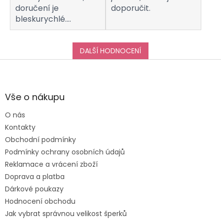
doručení je
doporučit.
bleskurychlé.
Komunikaci s
obchodem hodnotím
taktéž na jedničku!
DALŠÍ HODNOCENÍ
Děkuji za vše, a určitě
Z
se k vám do obchodu
á
ráda vrátím :-)
p
a
Vše o nákupu
t
O nás
í
Kontakty
Obchodní podmínky
Podmínky ochrany osobních údajů
Reklamace a vrácení zboží
Doprava a platba
Dárkové poukazy
Hodnocení obchodu
Jak vybrat správnou velikost šperků