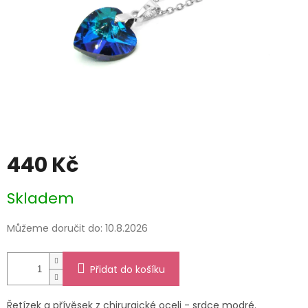
440 Kč
Měrná
Skladem
cena:
Můžeme doručit do:
10.8.2026
Přidat do košíku
Řetízek a přívěsek z chirurgické oceli - srdce modré.