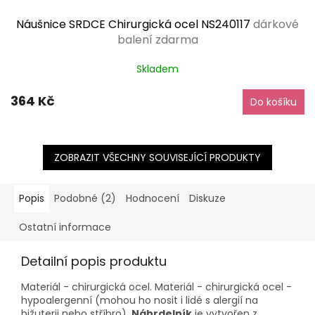
Náušnice SRDCE Chirurgická ocel NS240117
dárkové
balení zdarma
Skladem
364 Kč
Do košíku
ZOBRAZIT VŠECHNY SOUVISEJÍCÍ PRODUKTY
Popis
Podobné (2)
Hodnocení
Diskuze
Ostatní informace
Detailní popis produktu
Materiál - chirurgická ocel. Materiál - chirurgická ocel -
hypoalergenní (mohou ho nosit i lidé s alergií na
bižuterii nebo stříbro).
Náhrdelník
je vytvořen z