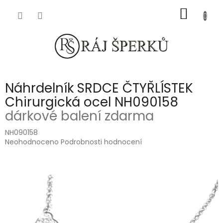
Přejít
NÁKUP
na
obsah
KOŠÍK
Náhrdelník SRDCE ČTYŘLÍSTEK
Chirurgická ocel NH090158
dárkové balení zdarma
NH090158
Průměrné
Neohodnoceno
Podrobnosti hodnocení
hodnocení
produktu
je
0,0
z
5
hvězdiček.