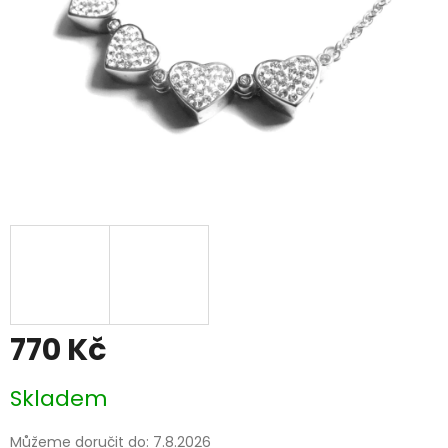
770 Kč
Měrná
Skladem
cena:
Můžeme doručit do:
7.8.2026