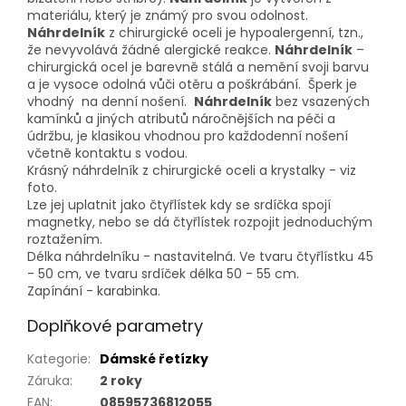
materiálu, který je známý pro svou odolnost.
Náhrdelník
z chirurgické oceli je hypoalergenní, tzn.,
že nevyvolává žádné alergické reakce.
Náhrdelník
–
chirurgická ocel je barevně stálá a nemění svoji barvu
a je vysoce odolná vůči otěru a poškrábání. Šperk je
vhodný na denní nošení.
Náhrdelník
bez vsazených
kamínků a jiných atributů náročnějších na péči a
údržbu, je klasikou vhodnou pro každodenní nošení
včetně kontaktu s vodou.
Krásný náhrdelník z chirurgické oceli a krystalky - viz
foto.
Lze jej uplatnit jako čtyřlístek kdy se srdíčka spojí
magnetky, nebo se dá čtyřlístek rozpojit jednoduchým
roztažením.
Délka náhrdelníku - nastavitelná. Ve tvaru čtyřlístku 45
- 50 cm, ve tvaru srdíček délka 50 - 55 cm.
Zapínání - karabinka.
Doplňkové parametry
Kategorie
:
Dámské řetízky
Záruka
:
2 roky
EAN
:
08595736812055