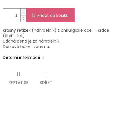
Přidat do košíku
Krásný řetízek (náhrdelník) z chirurgické oceli - srdce
(čtyřlístek).
Udaná cena je za náhrdelník.
Dárkové balení zdarma.
Detailní informace
ZEPTAT SE
SDÍLET