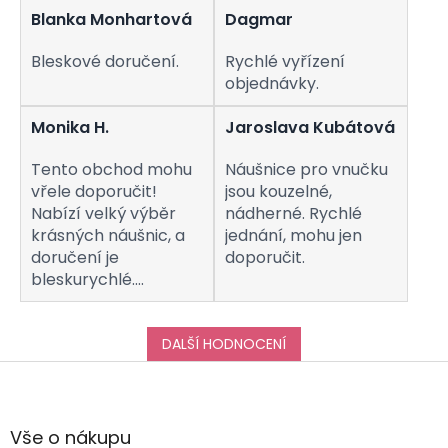
Blanka Monhartová
Dagmar
Bleskové doručení.
Rychlé vyřízení
objednávky.
Monika H.
Jaroslava Kubátová
Tento obchod mohu
Náušnice pro vnučku
vřele doporučit!
jsou kouzelné,
Nabízí velký výběr
nádherné. Rychlé
krásných náušnic, a
jednání, mohu jen
doručení je
doporučit.
bleskurychlé.
Komunikaci s
obchodem hodnotím
taktéž na jedničku!
DALŠÍ HODNOCENÍ
Děkuji za vše, a určitě
Z
se k vám do obchodu
á
ráda vrátím :-)
p
a
Vše o nákupu