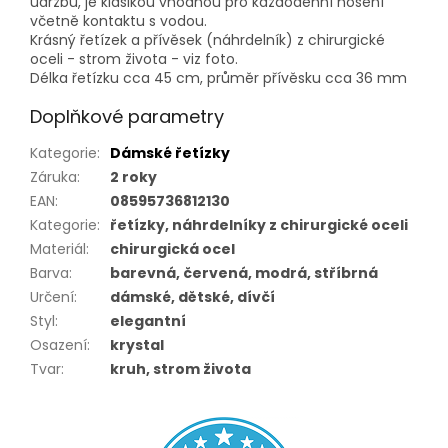
údržbu, je klasikou vhodnou pro každodenní nošení
včetně kontaktu s vodou.
Krásný řetízek a přívěsek (náhrdelník) z chirurgické
oceli - strom života - viz foto.
Délka řetízku cca 45 cm, průměr přívěsku cca 36 mm
Doplňkové parametry
Kategorie
:
Dámské řetízky
Záruka
:
2 roky
EAN
:
08595736812130
Kategorie
:
řetízky, náhrdelníky z chirurgické oceli
Materiál
:
chirurgická ocel
Barva
:
barevná, červená, modrá, stříbrná
Určení
:
dámské, dětské, dívčí
Styl
:
elegantní
Osazení
:
krystal
Tvar
:
kruh, strom života