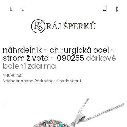
Přejít
NÁKUP
na
obsah
KOŠÍK
náhrdelník - chirurgická ocel -
strom života - 090255
dárkové
balení zdarma
NH090255
Průměrné
Neohodnoceno
Podrobnosti hodnocení
hodnocení
produktu
je
0,0
z
5
hvězdiček.