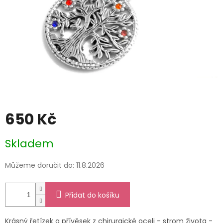
650 Kč
Měrná
Skladem
cena:
Můžeme doručit do:
11.8.2026
Přidat do košíku
Krásný řetízek a přívěsek z chirurgické oceli - strom života -