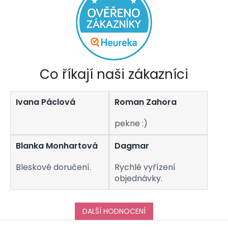
Co říkají naši zákazníci
Ivana Páclová
Roman Zahora
pekne :)
Blanka Monhartová
Dagmar
Bleskové doručení.
Rychlé vyřízení
objednávky.
DALŠÍ HODNOCENÍ
Z