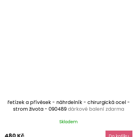
řetízek a přívěsek - náhrdelník - chirurgická ocel -
strom života - 090489
dárkové balení zdarma
Skladem
480 Kč
Do košíku