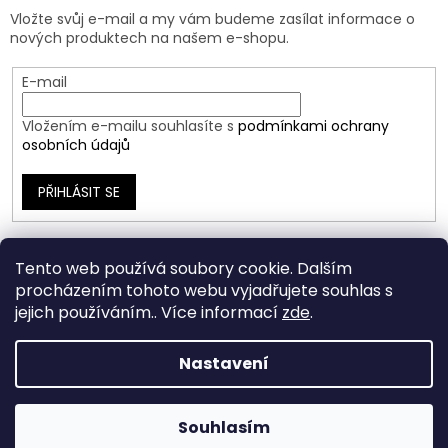
Vložte svůj e-mail a my vám budeme zasílat informace o
nových produktech na našem e-shopu.
E-mail
Vložením e-mailu souhlasíte s
podmínkami ochrany
osobních údajů
PŘIHLÁSIT SE
Tento web používá soubory cookie. Dalším
procházením tohoto webu vyjadřujete souhlas s
jejich používáním.. Více informací
zde
.
Nastavení
Vytvořil Shoptet
Souhlasím
Copyright 2026
Ráj Šperků
. Všechna práva vyhrazena.