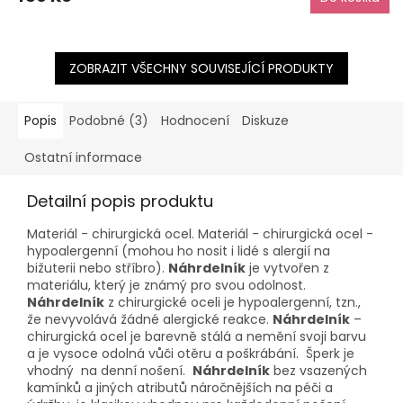
ZOBRAZIT VŠECHNY SOUVISEJÍCÍ PRODUKTY
Popis
Podobné (3)
Hodnocení
Diskuze
Ostatní informace
Detailní popis produktu
Materiál - chirurgická ocel. Materiál - chirurgická ocel -
hypoalergenní (mohou ho nosit i lidé s alergií na
bižuterii nebo stříbro).
Náhrdelník
je vytvořen z
materiálu, který je známý pro svou odolnost.
Náhrdelník
z chirurgické oceli je hypoalergenní, tzn.,
že nevyvolává žádné alergické reakce.
Náhrdelník
–
chirurgická ocel je barevně stálá a nemění svoji barvu
a je vysoce odolná vůči otěru a poškrábání. Šperk je
vhodný na denní nošení.
Náhrdelník
bez vsazených
kamínků a jiných atributů náročnějších na péči a