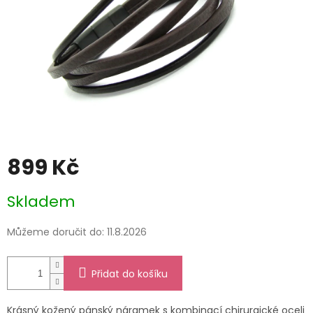
899 Kč
Měrná
Skladem
cena:
Můžeme doručit do:
11.8.2026
Přidat do košíku
Krásný kožený pánský náramek s kombinací chirurgické oceli