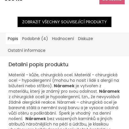
ZOBRAZIT VŠECHNY SOUVISEJÍCÍ PRODUKTY
Popis
Podobné (4)
Hodnocení
Diskuze
Ostatní informace
Detailní popis produktu
Materiál - kůže, chirurgická ocel. Materiál - chirurgická
ocel - hypoalergenní (mohou ho nosit i lidé s alergií na
bižuterii nebo stříbro).
Náramek
je vytvořen z
materiálu, který je známý pro svou odolnost.
Náramek
z chirurgické oceli je hypoalergenní, tzn., že nevyvolává
žádné alergické reakce. Náramek – chirurgická ocel je
barevně stálá a nemění svoji barvu a je vysoce odolná
vůči otěru a poškrábání. Šperk je vhodný na denní
nošení.
Náramek
bez vsazených kamínků a jiných
atributů náročnějších na péči a údržbu, je klasikou