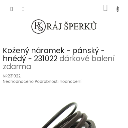
Přejít
NÁKUP
na
obsah
KOŠÍK
Kožený náramek - pánský -
hnědý - 231022
dárkové balení
zdarma
NR231022
Průměrné
Neohodnoceno
Podrobnosti hodnocení
hodnocení
produktu
je
0,0
z
5
hvězdiček.