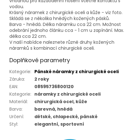
vhodnou pro každodenní nošení včetně kontaktu s
vodou.
Krásný náramek z chirurgické oceli a kůže - viz foto.
Skládá se z několika hnědých kožených pásků.
Barva - hnědá. Délka náramku cca 22 cm. Možnost
odebrání jednoho článku cca - 1 cm u zapínání. Max.
délka cca 22 cm.
V naší nabídce naleznete různé druhy kožených
náramků s kombinací chirurgické oceli.
Doplňkové parametry
Kategorie
:
Pánské náramky z chirurgické oceli
Záruka
:
2 roky
EAN
:
08595736800120
Kategorie
:
náramky z chirurgické oceli
Materiál
:
chirurgická ocel, kůže
Barva
:
barevná, hnědá
Určení
:
dětské, chlapecké, pánské
Styl
:
elegantní, sportovní