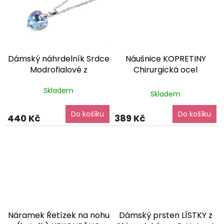
Dámský náhrdelník Srdce
Náušnice KOPRETINY
Modrofialové z
Chirurgická ocel
Chirurgické oceli
dárkové
NS240288
dárkové balení
Průměrné
Skladem
balení zdarma
zdarma
Skladem
hodnocení
produktu
Do košíku
Do košíku
je
440 Kč
389 Kč
5,0
z
5
hvězdiček.
Náramek Řetízek na nohu
Dámský prsten LÍSTKY z