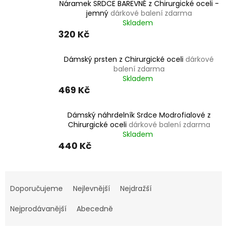
Náramek SRDCE BAREVNÉ z Chirurgické oceli -
jemný
dárkové balení zdarma
Skladem
320 Kč
Dámský prsten z Chirurgické oceli
dárkové
balení zdarma
Skladem
469 Kč
Dámský náhrdelník Srdce Modrofialové z
Chirurgické oceli
dárkové balení zdarma
Skladem
440 Kč
Ř
a
Doporučujeme
Nejlevnější
Nejdražší
z
e
Nejprodávanější
Abecedně
n