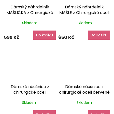
Dámský náhrdelník
Dámský náhrdelník
MAŠLIČKA z Chirurgické
MAŠLE z Chirurgické oceli
oceli
dárkové balení
dárkové balení zdarma
Skladem
Skladem
zdarma
Do košíku
Do košíku
599 Kč
650 Kč
Dámské náušnice z
Dámské náušnice z
chirurgické oceli
chirurgické oceli červené
zelenomodré srdce
měnící srdce krystal
Skladem
Skladem
krystal
dárkové balení
dárkové balení zdarma
zdarma