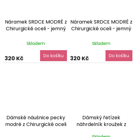
Náramek SRDCE MODRÉ z
Náramek SRDCE MODRÉ z
Chirurgické oceli - jemný
Chirurgické oceli - jemný
dárkové balení zdarma
dárkové balení zdarma
Průměrné
Průměrné
Skladem
Skladem
hodnocení
hodnocení
produktu
produktu
Do košíku
Do košíku
je
je
320 Kč
320 Kč
5,0
5,0
z
z
5
5
hvězdiček.
hvězdiček.
Dámské náušnice pecky
Dámský řetízek
modré z Chirurgické oceli
náhrdelník kroužek z
dárkové balení zdarma
chirurgické oceli - jemný
Průměrné
Skladem