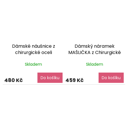
5
hvězdiček.
Dámské náušnice z
Dámský náramek
chirurgické oceli
MAŠLIČKA z Chirurgické
MAŠLIČKA
dárkové balení
oceli - elegantní
dárkové
Skladem
Skladem
zdarma
balení zdarma
Do košíku
Do košíku
480 Kč
459 Kč