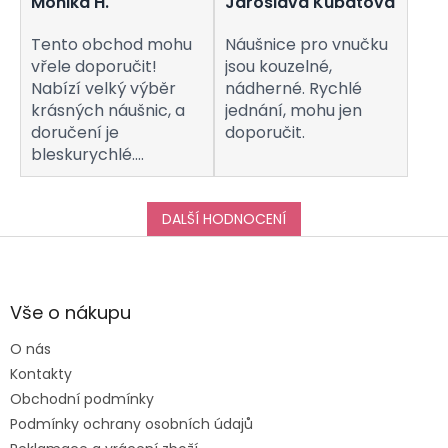
Monika H.
Jaroslava Kubátová
Tento obchod mohu
Náušnice pro vnučku
vřele doporučit!
jsou kouzelné,
Nabízí velký výběr
nádherné. Rychlé
krásných náušnic, a
jednání, mohu jen
doručení je
doporučit.
bleskurychlé.
Komunikaci s
obchodem hodnotím
taktéž na jedničku!
DALŠÍ HODNOCENÍ
Děkuji za vše, a určitě
Z
se k vám do obchodu
á
ráda vrátím :-)
p
a
Vše o nákupu
t
O nás
í
Kontakty
Obchodní podmínky
Podmínky ochrany osobních údajů