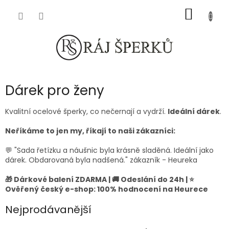
Přejít
NÁKUP
na
obsah
KOŠÍK
Dárek pro ženy
Kvalitní ocelové šperky, co nečernají a vydrží.
Ideální dárek
.
Neříkáme to jen my, říkají to naši zákazníci:
💬 "Sada řetízku a náušnic byla krásně sladěná. Ideální jako
dárek. Obdarovaná byla nadšená." zákazník - Heureka
🎁 Dárkové balení ZDARMA | 🚚 Odeslání do 24h | ⭐
Ověřený český e-shop: 100% hodnocení na Heurece
Nejprodávanější