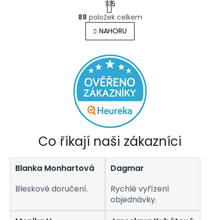
1
5
t
O
r
88
položek celkem
v
á
l
NAHORU
n
á
k
o
d
v
a
á
c
n
í
í
p
r
v
k
y
v
Co říkají naši zákazníci
ý
p
i
Blanka Monhartová
Dagmar
s
u
Bleskové doručení.
Rychlé vyřízení
objednávky.