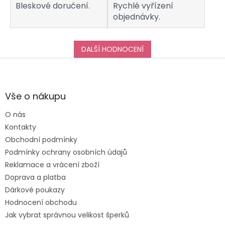
Bleskové doručení.
Rychlé vyřízení
objednávky.
DALŠÍ HODNOCENÍ
Z
á
p
a
Vše o nákupu
t
O nás
í
Kontakty
Obchodní podmínky
Podmínky ochrany osobních údajů
Reklamace a vrácení zboží
Doprava a platba
Dárkové poukazy
Hodnocení obchodu
Jak vybrat správnou velikost šperků