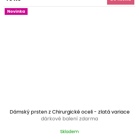
5,0
z
Novinka
5
hvězdiček.
Dámský prsten z Chirurgické oceli - zlatá variace
dárkové balení zdarma
Skladem