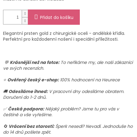
Přidat do košíku
Elegantní prsten gold z chirurgické oceli - andělské křídla.
Perfektní pro každodenní nošení i speciální příležitosti.
💬
Krásnější než na fotce:
To neříkáme my, ale naši zákazníci
ve svých recenzích.
⭐
Ověřený český e-shop:
100% hodnocení na Heurece
🚚
Odesíláme ihned:
V pracovní dny odesíláme obratem.
Doručení do 1-2 dnů.
✅
Česká podpora:
Nějaký problém? Jsme tu pro vás v
češtině a vše vyřešíme.
🔄
Vrácení bez starostí:
Šperk nesedí? Nevadí. Jednoduše ho
do 14 dnů pošlete zpět.