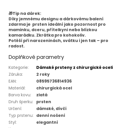
🎁Tip na dárek:
Díky jemnému designu a dárkovému balení
zdarma je prsten ideální jako pozornost pro
maminku, dceru, přítelkyni nebo blízkou
kamarádku. Zkrátka pro kohokoliv.
Potěší při narozeninách, svátku i jen tak – pro
radost.
Doplňkové parametry
Kategorie
:
Dámské prsteny z chirurgické oceli
Záruka
:
2 roky
EAN
:
08595736814936
Materiál
:
chirurgická ocel
Barva kovu
:
zlatá
Druh šperku
:
prsten
Určení
:
dámské, dívčí
Typ prstenu
:
denní nošení
Styl
:
elegantní