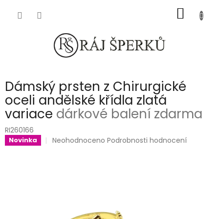
Přejít
NÁKUP
na
obsah
KOŠÍK
Dámský prsten z Chirurgické
oceli andělské křídla zlatá
variace
dárkové balení zdarma
RI260166
Průměrné
Neohodnoceno
Podrobnosti hodnocení
Novinka
hodnocení
produktu
je
0,0
z
5
hvězdiček.