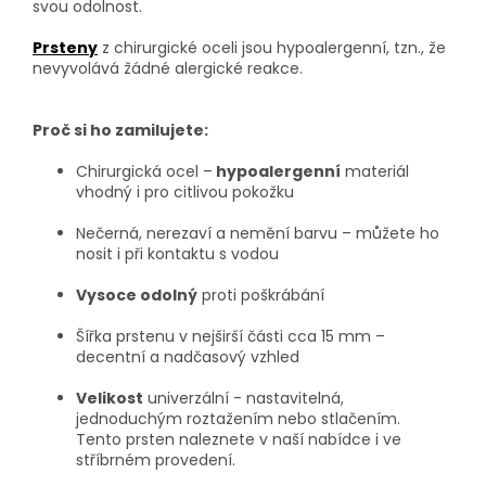
svou odolnost.
Prsteny
z chirurgické oceli jsou hypoalergenní, tzn., že
nevyvolává žádné alergické reakce.
Proč si ho zamilujete:
Chirurgická ocel –
hypoalergenní
materiál
vhodný i pro citlivou pokožku
Nečerná, nerezaví a nemění barvu – můžete ho
nosit i při kontaktu s vodou
Vysoce odolný
proti poškrábání
Šířka prstenu v nejširší části cca 15 mm –
decentní a nadčasový vzhled
Velikost
univerzální - nastavitelná,
jednoduchým roztažením nebo stlačením.
Tento prsten naleznete v naší nabídce i ve
stříbrném provedení.