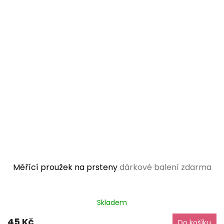
Měřící proužek na prsteny
dárkové balení zdarma
Průměrné
Skladem
hodnocení
produktu
45 Kč
Do košíku
je