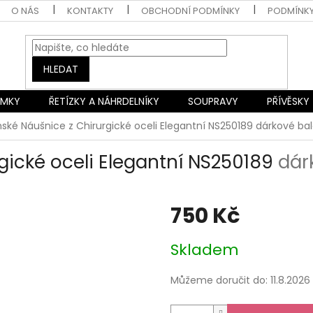
O NÁS
KONTAKTY
OBCHODNÍ PODMÍNKY
PODMÍNK
HLEDAT
AMKY
ŘETÍZKY A NÁHRDELNÍKY
SOUPRAVY
PŘÍVĚSKY
ké Náušnice z Chirurgické oceli Elegantní NS250189
dárkové ba
ické oceli Elegantní NS250189
dár
750 Kč
Měrná
Skladem
cena:
Můžeme doručit do:
11.8.2026