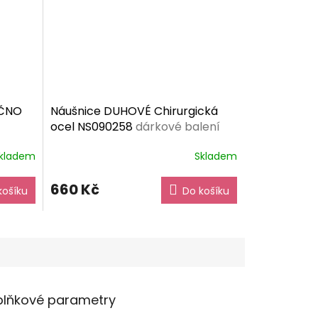
EČNO
Náušnice DUHOVÉ Chirurgická
ocel NS090258
dárkové balení
zdarma
kladem
Skladem
660 Kč
košíku
Do košíku
lňkové parametry