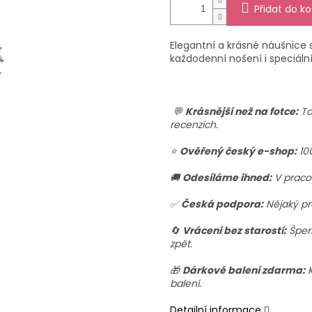
Přidat do ko
Elegantní a krásné náušnice s
každodenní nošení i speciální 
💬
Krásnější než na fotce:
To
recenzích.
⭐
Ověřený český e-shop:
10
🚚
Odesíláme ihned:
V praco
✅
Česká podpora:
Nějaký pr
🔄
Vrácení bez starostí:
Šperk
zpět.
🎁
Dárkové balení zdarma:
K
balení.
Detailní informace