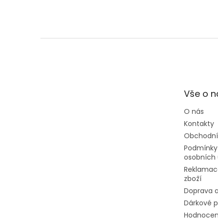
Z
á
p
a
t
Vše o 
í
O nás
Kontakty
Obchodní
Podmínky
osobních 
Reklamac
zboží
Doprava a
Dárkové 
Hodnocen