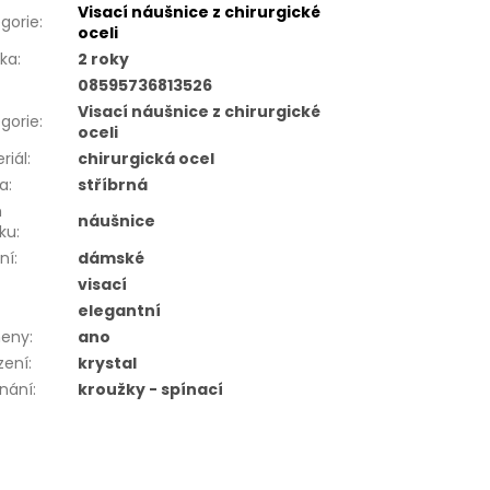
Visací náušnice z chirurgické
gorie
:
oceli
uka
:
2 roky
08595736813526
Visací náušnice z chirurgické
gorie
:
oceli
riál
:
chirurgická ocel
va
:
stříbrná
h
náušnice
ku
:
ní
:
dámské
visací
elegantní
eny
:
ano
zení
:
krystal
nání
:
kroužky - spínací