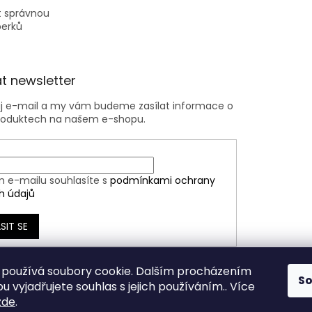
t správnou
perků
t newsletter
ůj e-mail a my vám budeme zasílat informace o
roduktech na našem e-shopu.
m e-mailu souhlasíte s
podmínkami ochrany
h údajů
SIT SE
používá soubory cookie. Dalším procházením
S
 vyjadřujete souhlas s jejich používáním.. Více
zde
.