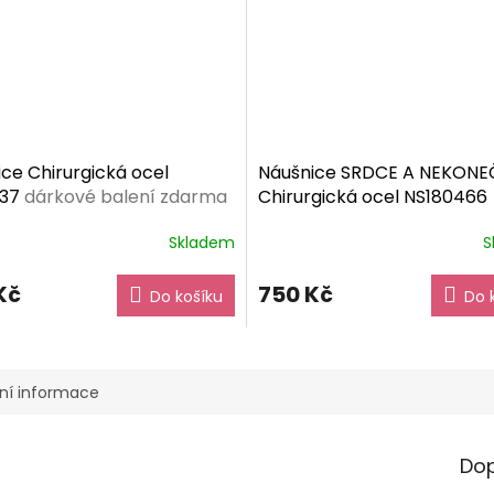
ce Chirurgická ocel
Náušnice SRDCE A NEKON
137
dárkové balení zdarma
Chirurgická ocel NS180466
dárkové balení zdarma
Skladem
S
Kč
750 Kč
Do košíku
Do 
ní informace
Dop