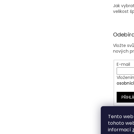
Jak vybra
velikost š
Odebíra
Vložte sv
nových p
E-mail
Vložení
osobníc
PŘIHLÁ
Tento web 
tohoto webu
informací