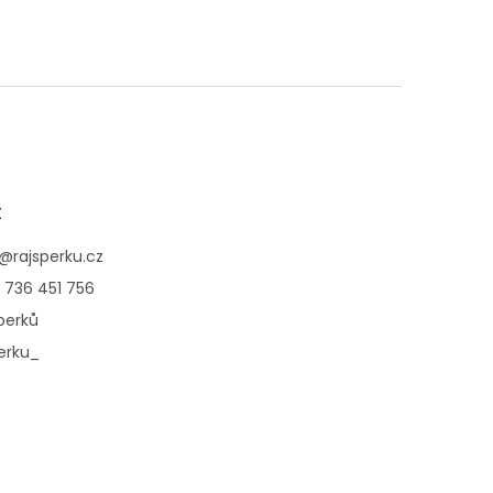
t
@
rajsperku.cz
 736 451 756
perků
erku_