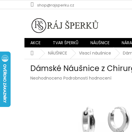
Přejít
shop@rajsperku.cz
na
obsah
AKCE
TVAR ŠPERKŮ
NÁUŠNICE
NÁR
Domů
NÁUŠNICE
Visací náušnice
Dáms
Dámské Náušnice z Chirurg
Průměrné
Neohodnoceno
Podrobnosti hodnocení
hodnocení
produktu
je
0,0
z
5
hvězdiček.