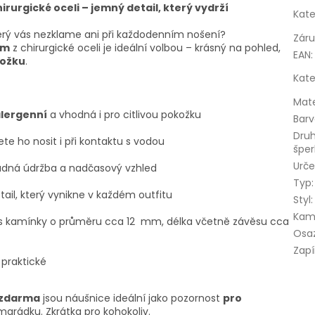
urgické oceli – jemný detail, který vydrží
Kate
terý vás nezklame ani při každodenním nošení?
Zár
em
z chirurgické oceli je ideální volbou – krásný na pohled,
EAN
:
kožku
.
Kate
Mate
lergenní
a vhodná i pro citlivou pokožku
Bar
Dru
te ho nosit i při kontaktu s vodou
šper
Urče
adná údržba a nadčasový vzhled
Typ
:
ail, který vynikne v každém outfitu
Styl
:
Kam
e s kamínky o průměru cca 12 mm, délka včetně závěsu cca
Osa
Zapí
 praktické
 zdarma
jsou náušnice ideální jako pozornost
pro
arádku. Zkrátka pro kohokoliv.