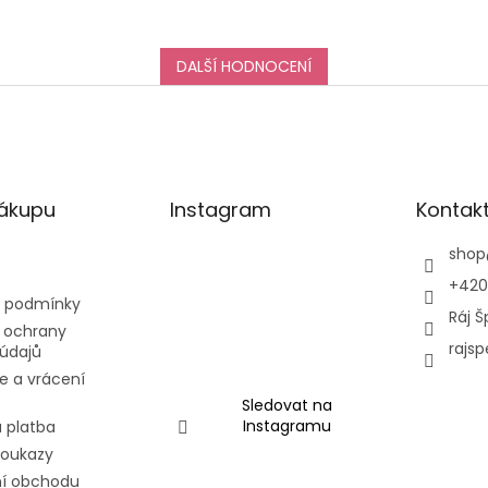
DALŠÍ HODNOCENÍ
nákupu
Instagram
Kontak
shop
+420
 podmínky
Ráj Š
 ochrany
rajsp
údajů
e a vrácení
Sledovat na
Instagramu
 platba
poukazy
í obchodu