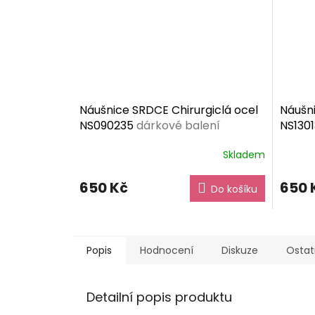
Náušnice SRDCE Chirurgiclá ocel
Náušni
NS090235
dárkové balení
NS130
zdarma
Skladem
650 Kč
650 
Do košíku
Popis
Hodnocení
Diskuze
Ostat
Detailní popis produktu