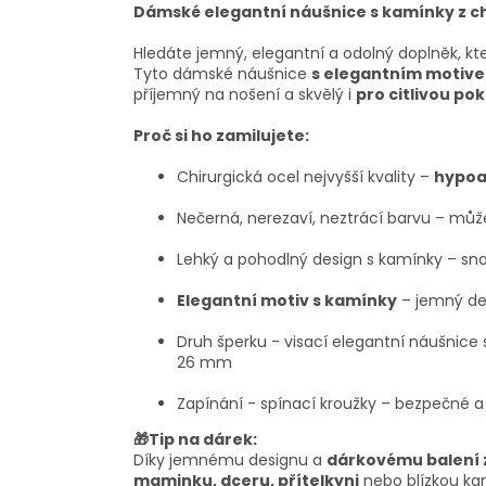
Dámské elegantní náušnice s kamínky z chir
Hledáte jemný, elegantní a odolný doplněk, k
Tyto dámské náušnice
s elegantním motiv
příjemný na nošení a skvělý i
pro citlivou po
Proč si ho zamilujete:
Chirurgická ocel nejvyšší kvality –
hypoa
Nečerná, nerezaví, neztrácí barvu – může
Lehký a pohodlný design s kamínky – sn
Elegantní motiv s kamínky
– jemný det
Druh šperku - visací elegantní náušnic
26 mm
Zapínání - spínací kroužky – bezpečné a
🎁Tip na dárek:
Díky jemnému designu a
dárkovému balení
maminku, dceru, přítelkyni
nebo blízkou kam