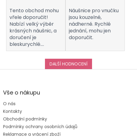
Tento obchod mohu
Náušnice pro vnučku
vřele doporučit!
jsou kouzelné,
Nabízí velký výběr
nádherné. Rychlé
krásných náušnic, a
jednání, mohu jen
doručení je
doporučit.
bleskurychlé.
Komunikaci s
obchodem hodnotím
taktéž na jedničku!
DALŠÍ HODNOCENÍ
Děkuji za vše, a určitě
Z
se k vám do obchodu
á
ráda vrátím :-)
p
a
Vše o nákupu
t
O nás
í
Kontakty
Obchodní podmínky
Podmínky ochrany osobních údajů
Reklamace a vrácení zboží