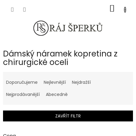
Přejít
NÁKUP
na
obsah
KOŠÍK
Dámský náramek kopretina z
chirurgické oceli
Ř
a
Doporučujeme
Nejlevnější
Nejdražší
z
e
Nejprodávanější
Abecedně
n
í
p
ZAVŘÍT FILTR
r
o
d
Cena