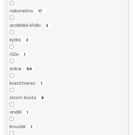
nekonečno
17
andělské křídlo
2
kytka
2
růže
1
srdce
59
kosočtverec
1
strom života
8
anděl
1
kroužek
1