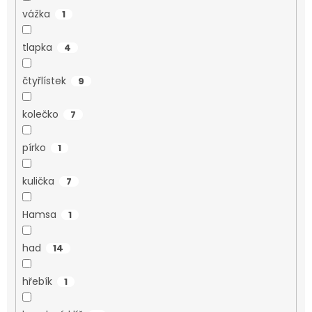
vážka
1
tlapka
4
čtyřlístek
9
kolečko
7
pírko
1
kulička
7
Hamsa
1
had
14
hřebík
1