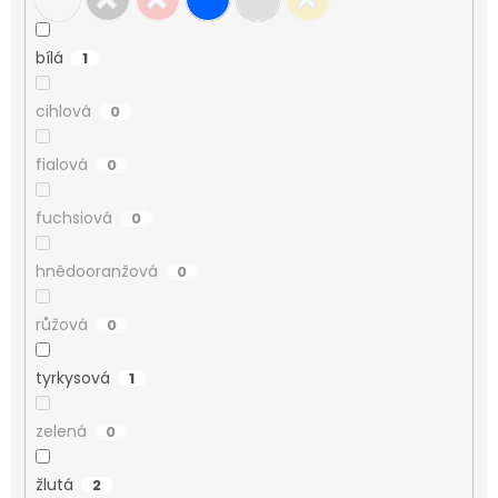
bílá
1
cihlová
0
fialová
0
fuchsiová
0
hnědooranžová
0
růžová
0
tyrkysová
1
zelená
0
žlutá
2