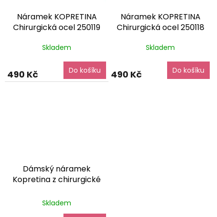
Náramek KOPRETINA
Náramek KOPRETINA
Chirurgická ocel 250119
Chirurgická ocel 250118
dárkové balení zdarma
dárkové balení zdarma
Skladem
Skladem
Do košíku
Do košíku
490 Kč
490 Kč
Dámský náramek
Kopretina z chirurgické
oceli – jemný a odolný
Průměrné
dárkové balení zdarma
Skladem
hodnocení
produktu