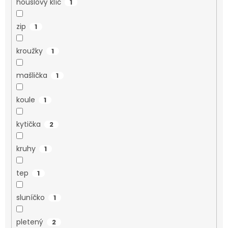
houslový klíč
1
zip
1
kroužky
1
mašlička
1
koule
1
kytička
2
kruhy
1
tep
1
sluníčko
1
pletený
2