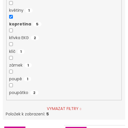
květiny
1
kopretina
5
křivka EKG
2
klíč
1
zámek
1
poupě
1
poupátko
2
VYMAZAT FILTRY
Položek k zobrazení:
5
V