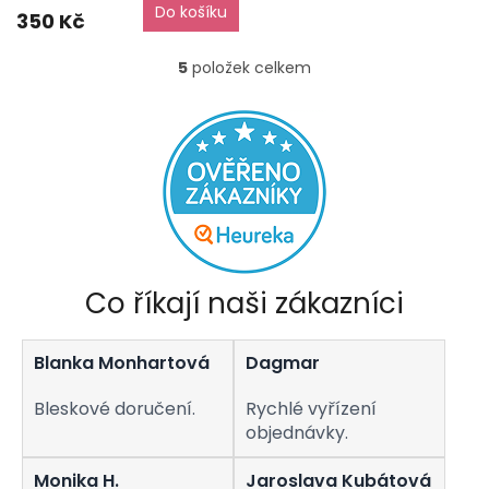
Do košíku
je
350 Kč
5,0
z
5
položek celkem
O
5
v
hvězdiček.
l
á
d
a
c
í
p
r
v
Co říkají naši zákazníci
k
y
v
Blanka Monhartová
Dagmar
ý
p
i
Bleskové doručení.
Rychlé vyřízení
s
objednávky.
u
Monika H.
Jaroslava Kubátová