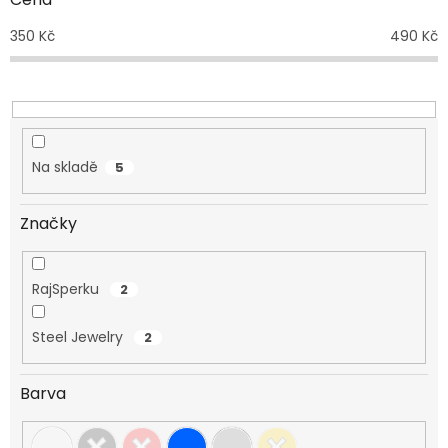
u
350
Kč
490
Kč
k
t
ů
Na skladě
5
Značky
RajSperku
2
Steel Jewelry
2
Barva